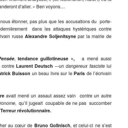
manderont d’aller. » Ben voyons…
nous étonner, pas plus que les accusations du porte-
dernièrement dans les attaques hystériques contre
rivain russe
Alexandre
Soljenitsyne
par la mairie de
Pensée
,
tendance guillotineuse »,
a mené aussi
p
contre
Laurent Deutsch
–-un
dangereux fasciste
lui
trick Buisson
un beau livre sur le
Paris
de l’écrivain
rre
avait mené un assaut assez vain contre un autre
tronome
, qu’il jugeait coupable de ne pas succomber
Terreur révolutionnaire.
her au cœur de
Bruno Gollnisch
, et celui-ci ne s’est