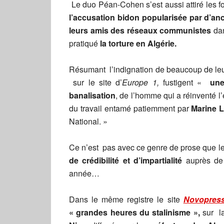
Le duo Péan-Cohen s’est aussi attiré les f
l’accusation bidon popularisée par d’an
leurs amis des réseaux communistes
dan
pratiqué
la torture en Algérie.
Résumant l’indignation de beaucoup de le
sur le site d’
Europe 1,
fustigent «
une
banalisation
, de l’homme qui a réinventé l’
du travail entamé patiemment par
Marine 
National. »
Ce n’est pas avec ce genre de prose que le
de crédibilité et d’impartialité
auprès de 
année…
Dans le même registre le site
Novopres
« grandes heures du stalinisme »,
sur l