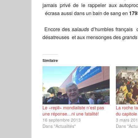
jamais privé de le rappeler aux autopr
écrasa aussi dans un bain de sang en
179
Encore des
salauds
d’humbles français qu
désatreuses et aux mensonges des
grands
Similaire
Le «repli» mondialiste n’est pas
La roche t
une réponse…ni une fatalité!
du capitole
16 septembre 2013
3 mars 20
Dans "Actualités"
Dans "Actua