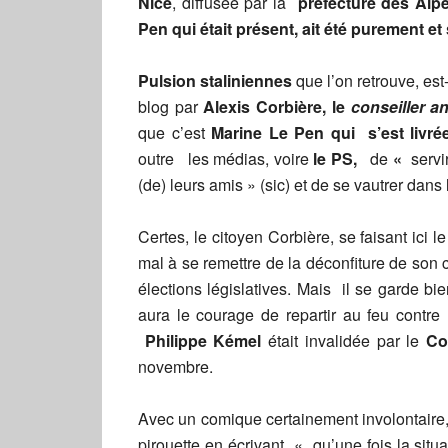
Nice
, diffusée par la
préfecture des Al
Pen qui était présent, ait été purement et
Pulsion staliniennes
que l’on retrouve, es
blog par
Alexis Corbière,
le
conseiller an
que c’est
Marine Le Pen
qui s’est livr
outre les médias, voire
le
PS,
de
«
servi
(de) leurs amis » (sic) et de se vautrer dans 
Certes, le citoyen Corbière, se faisant ici
mal à se remettre de la déconfiture de son
élections législatives. Mais il se garde bi
aura le courage de repartir au feu contr
Philippe Kémel
était invalidée par le
Co
novembre.
Avec un comique certainement involontaire,
pirouette en écrivant « qu’une fois la situ