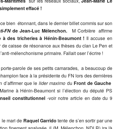
pes-Maritimes
sur les réseaux sociaux,
Jean-Marie Le
 simplement effacé !
t-ce bien étonnant, dans le dernier billet commis sur son
ti-FN
de
Jean-Luc Mélenchon.
M Corbière affirme
ée à des tricheries à Hénin-Beaumont !
Il accuse en
r de caisse de résonance aux thèses du clan Le Pen et
l’anti-mélenchonisme primaire. Fallait oser l’écrire !
 le porte-parole de ses petits camarades, a beaucoup de
 champion face à la présidente du FN lors des dernières
en d’affirmer que le
lider maximo
du
Front de Gauche
e Marine à Hénin-Beaumont si l’élection du député PS
nseil constitutionnel
-voir notre article en date du 9
 le mari de
Raquel Garrido
tente de s’en sortir par une
ation finement analysée, il (M. Mélenchon, NDLR) ira là