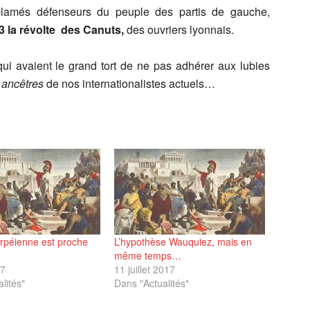
oclamés défenseurs du peuple des partis de gauche,
3 la révolte des Canuts,
des ouvriers lyonnais.
i avaient le grand tort de ne pas adhérer aux lubies
 ancêtres
de nos internationalistes actuels…
arpéienne est proche
L’hypothèse Wauquiez, mais en
même temps…
17
11 juillet 2017
lités"
Dans "Actualités"