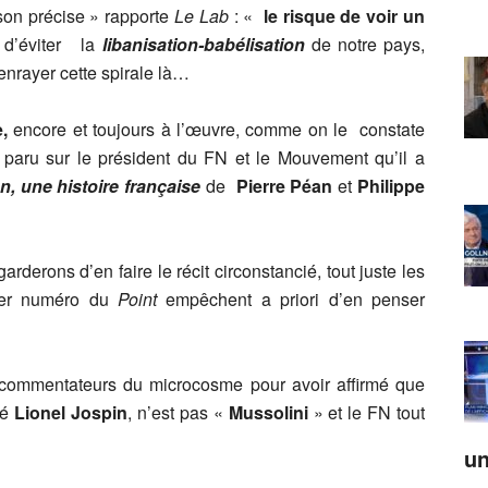
ison précise » rapporte
Le Lab
: «
le risque de voir un
t d’éviter la
libanisation-babélisation
de notre pays,
enrayer cette spirale là…
,
encore et toujours à l’œuvre, comme on le constate
e paru sur le président du FN et le Mouvement qu’il a
, une histoire française
de
Pierre Péan
et
Philippe
rderons d’en faire le récit circonstancié, tout juste les
ier numéro du
Point
empêchent a priori d’en penser
s commentateurs du microcosme pour avoir affirmé que
sé
Lionel Jospin
, n’est pas «
Mussolini
» et le FN tout
un