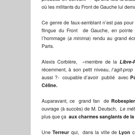
où les militants du Front de Gauche lui de
Ce genre de faux-semblant n’est pas pour 
flingue du Front de Gauche, en pointe 
l’hommage (
a minima
) rendu au grand éc
Paris.
Alexis Corbière, «membre de la
Libre-
récemment, à son petit niveau,
l’agit-pro
aussi ?- coupable d’avoir publié avec
Pa
Céline.
Auparavant, ce grand fan de
Robespie
ouvrage (à succès) de M. Deutsch,
Le mé
plus que ça
aux charmes sanglants de la 
Une
Terreur
qui, dans la ville de
Lyon
c