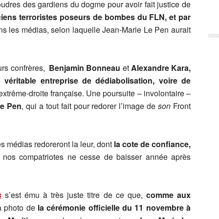
oudres des gardiens du dogme pour avoir fait justice de
ciens terroristes poseurs de bombes du FLN, et par
s les médias, selon laquelle Jean-Marie Le Pen aurait
urs confrères,
Benjamin Bonneau
et
Alexandre Kara
,
 véritable entreprise de dédiabolisation, voire de
extrême-droite française. Une poursuite – involontaire –
Le Pen
, qui a tout fait pour redorer l’image de
son
Front
s médias redoreront la leur, dont
la cote de confiance,
nos compatriotes ne cesse de baisser année après
s
s’est ému à très juste titre de ce que,
comme aux
a photo de
la cérémonie officielle du 11 novembre à