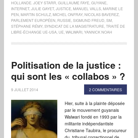
HOLLANDE. JOEY STARR
,
GUILLAUME FAYE
,
GUYANE
,
INTERNET
,
JULIE GAYET
,
JUSTICE
,
MANUEL VALLS
,
MARINE LE
PEN
,
MARTIN SCHULZ
,
MICHEL ONFRAY
,
NICOLAS BAVEREZ
,
PARLEMENT EUROPÉEN
,
RUSSIE
,
SIGMUND FREUD
,
SM
,
STÉPHANE RÉMY
,
SYNDICAT DE LA MAGISTRATURE
,
TRAITÉ DE
LIBRE-ÉCHANGE UE-USA
,
UE
,
WALWARI
,
YANNICK NOAH
Politisation de la justice :
qui sont les « collabos » ?
9 JUILLET 2014
2 COMMENTAIRES
Hier, suite à la plainte déposée
par le mouvement guyanais
Walwari fondé en 1993 par la
militante indépendantiste
Christiane Taubira, le procureur
du tribunal correctionnel de