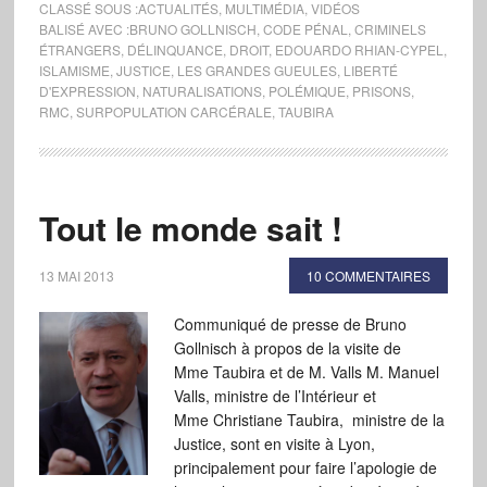
CLASSÉ SOUS :
ACTUALITÉS
,
MULTIMÉDIA
,
VIDÉOS
BALISÉ AVEC :
BRUNO GOLLNISCH
,
CODE PÉNAL
,
CRIMINELS
ÉTRANGERS
,
DÉLINQUANCE
,
DROIT
,
EDOUARDO RHIAN-CYPEL
,
ISLAMISME
,
JUSTICE
,
LES GRANDES GUEULES
,
LIBERTÉ
D'EXPRESSION
,
NATURALISATIONS
,
POLÉMIQUE
,
PRISONS
,
RMC
,
SURPOPULATION CARCÉRALE
,
TAUBIRA
Tout le monde sait !
13 MAI 2013
10 COMMENTAIRES
Communiqué de presse de Bruno
Gollnisch à propos de la visite de
Mme Taubira et de M. Valls M. Manuel
Valls, ministre de l’Intérieur et
Mme Christiane Taubira, ministre de la
Justice, sont en visite à Lyon,
principalement pour faire l’apologie de