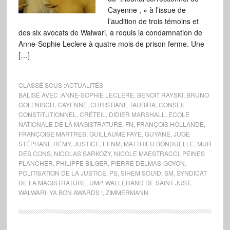
Cayenne , « à l’issue de
l’audition de trois témoins et
des six avocats de Walwari, a requis la condamnation de
Anne-Sophie Leclere à quatre mois de prison ferme. Une
[…]
CLASSÉ SOUS :
ACTUALITÉS
BALISÉ AVEC :
ANNE-SOPHIE LECLÈRE
,
BENOIT RAYSKI
,
BRUNO
GOLLNISCH
,
CAYENNE
,
CHRISTIANE TAUBIRA
,
CONSEIL
CONSTITUTIONNEL
,
CRÉTEIL
,
DIDIER MARSHALL
,
ECOLE
NATIONALE DE LA MAGISTRATURE
,
FN
,
FRANÇOIS HOLLANDE
,
FRANÇOISE MARTRES
,
GUILLAUME FAYE
,
GUYANE
,
JUGE
STÉPHANE RÉMY
,
JUSTICE
,
L’ENM
,
MATTHIEU BONDUELLE
,
MUR
DES CONS
,
NICOLAS SARKOZY
,
NICOLE MAESTRACCI
,
PEINES
PLANCHER
,
PHILIPPE BILGER
,
PIERRE DELMAS-GOYON
,
POLITISATION DE LA JUSTICE
,
PS
,
SIHEM SOUID
,
SM
,
SYNDICAT
DE LA MAGISTRATURE
,
UMP
,
WALLERAND DE SAINT JUST
,
WALWARI
,
YA BON AWARDS !
,
ZIMMERMANN