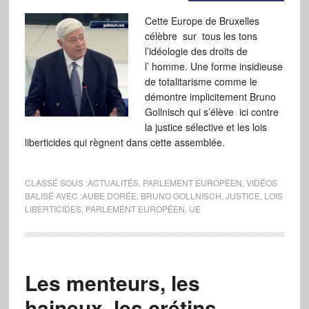
Cette Europe de Bruxelles
célèbre sur tous les tons
l’idéologie des droits de
l’ homme. Une forme insidieuse
de totalitarisme comme le
démontre implicitement Bruno
Gollnisch qui s’élève ici contre
la justice sélective et les lois
liberticides qui règnent dans cette assemblée.
CLASSÉ SOUS :
ACTUALITÉS
,
PARLEMENT EUROPÉEN
,
VIDÉOS
BALISÉ AVEC :
AUBE DORÉE
,
BRUNO GOLLNISCH
,
JUSTICE
,
LOIS
LIBERTICIDES
,
PARLEMENT EUROPÉEN
,
UE
Les menteurs, les
haineux, les crétins