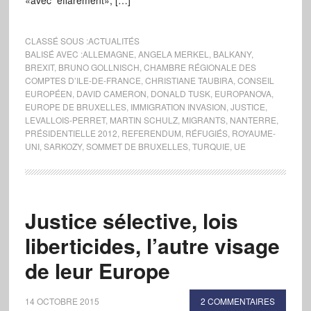
«avec effarement», […]
CLASSÉ SOUS :
ACTUALITÉS
BALISÉ AVEC :
ALLEMAGNE
,
ANGELA MERKEL
,
BALKANY
,
BREXIT
,
BRUNO GOLLNISCH
,
CHAMBRE RÉGIONALE DES
COMPTES D’ILE-DE-FRANCE
,
CHRISTIANE TAUBIRA
,
CONSEIL
EUROPÉEN
,
DAVID CAMERON
,
DONALD TUSK
,
EUROPANOVA
,
EUROPE DE BRUXELLES
,
IMMIGRATION INVASION
,
JUSTICE
,
LEVALLOIS-PERRET
,
MARTIN SCHULZ
,
MIGRANTS
,
NANTERRE
,
PRÉSIDENTIELLE 2012
,
REFERENDUM
,
RÉFUGIÉS
,
ROYAUME-
UNI
,
SARKOZY
,
SOMMET DE BRUXELLES
,
TURQUIE
,
UE
Justice sélective, lois
liberticides, l’autre visage
de leur Europe
14 OCTOBRE 2015
2 COMMENTAIRES