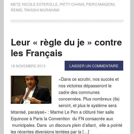
METZ
,
NICOLE ESTEROLLE
,
PATTY CHANG
,
PIERO MANZONI
,
REIMS
,
TAKASHI MURAKAMI
Leur « règle du je » contre
les Français
18 NOVEMBRE 2013
LAISSER UN COMMENTAIRE
«Dans ce scrutin, nos succès et
nos victoires dépasseront le
cadre des communes
concernées. Plus nombreux (ils)
seront, et plus le système sera
tétanisé, paralysé» : Marine Le Pen a clôturé hier salle
Equinoxe à Paris la Convention du FN consacrée aux
municipales. Dans un discours plein d’allant, elle a pointé
les récentes diversions tentées par la […]