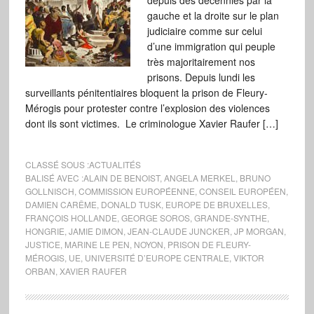
depuis des décennies par la
gauche et la droite sur le plan
judiciaire comme sur celui
d’une immigration qui peuple
très majoritairement nos
prisons. Depuis lundi les
surveillants pénitentiaires bloquent la prison de Fleury-
Mérogis pour protester contre l’explosion des violences
dont ils sont victimes. Le criminologue Xavier Raufer […]
CLASSÉ SOUS :
ACTUALITÉS
BALISÉ AVEC :
ALAIN DE BENOIST
,
ANGELA MERKEL
,
BRUNO
GOLLNISCH
,
COMMISSION EUROPÉENNE
,
CONSEIL EUROPÉEN
,
DAMIEN CARÊME
,
DONALD TUSK
,
EUROPE DE BRUXELLES
,
FRANÇOIS HOLLANDE
,
GEORGE SOROS
,
GRANDE-SYNTHE
,
HONGRIE
,
JAMIE DIMON
,
JEAN-CLAUDE JUNCKER
,
JP MORGAN
,
JUSTICE
,
MARINE LE PEN
,
NOYON
,
PRISON DE FLEURY-
MÉROGIS
,
UE
,
UNIVERSITÉ D’EUROPE CENTRALE
,
VIKTOR
ORBAN
,
XAVIER RAUFER