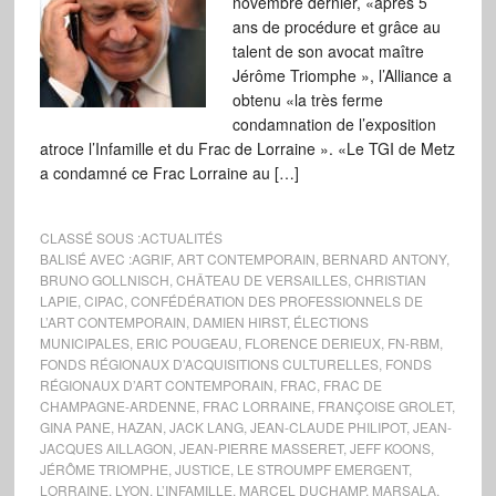
novembre dernier, «après 5
ans de procédure et grâce au
talent de son avocat maître
Jérôme Triomphe », l’Alliance a
obtenu «la très ferme
condamnation de l’exposition
atroce l’Infamille et du Frac de Lorraine ». «Le TGI de Metz
a condamné ce Frac Lorraine au […]
CLASSÉ SOUS :
ACTUALITÉS
BALISÉ AVEC :
AGRIF
,
ART CONTEMPORAIN
,
BERNARD ANTONY
,
BRUNO GOLLNISCH
,
CHÂTEAU DE VERSAILLES
,
CHRISTIAN
LAPIE
,
CIPAC
,
CONFÉDÉRATION DES PROFESSIONNELS DE
L’ART CONTEMPORAIN
,
DAMIEN HIRST
,
ÉLECTIONS
MUNICIPALES
,
ERIC POUGEAU
,
FLORENCE DERIEUX
,
FN-RBM
,
FONDS RÉGIONAUX D’ACQUISITIONS CULTURELLES
,
FONDS
RÉGIONAUX D’ART CONTEMPORAIN
,
FRAC
,
FRAC DE
CHAMPAGNE-ARDENNE
,
FRAC LORRAINE
,
FRANÇOISE GROLET
,
GINA PANE
,
HAZAN
,
JACK LANG
,
JEAN-CLAUDE PHILIPOT
,
JEAN-
JACQUES AILLAGON
,
JEAN-PIERRE MASSERET
,
JEFF KOONS
,
JÉRÔME TRIOMPHE
,
JUSTICE
,
LE STROUMPF EMERGENT
,
LORRAINE
,
LYON
,
L’INFAMILLE
,
MARCEL DUCHAMP
,
MARSALA
,