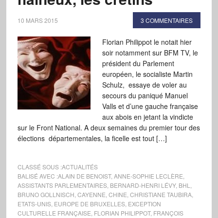
10 MARS 2015
3 COMMENTAIRES
Florian Philippot le notait hier
soir notamment sur BFM TV, le
président du Parlement
européen, le socialiste Martin
Schulz, essaye de voler au
secours du paniqué Manuel
Valls et d’une gauche française
aux abois en jetant la vindicte
sur le Front National. A deux semaines du premier tour des
élections départementales, la ficelle est tout […]
CLASSÉ SOUS :
ACTUALITÉS
BALISÉ AVEC :
ALAIN DE BENOIST
,
ANNE-SOPHIE LECLÈRE
,
ASSISTANTS PARLEMENTAIRES
,
BERNARD-HENRI LÉVY
,
BHL
,
BRUNO GOLLNISCH
,
CAYENNE
,
CHINE
,
CHRISTIANE TAUBIRA
,
ETATS-UNIS
,
EUROPE DE BRUXELLES
,
EXCEPTION
CULTURELLE FRANÇAISE
,
FLORIAN PHILIPPOT
,
FRANÇOIS