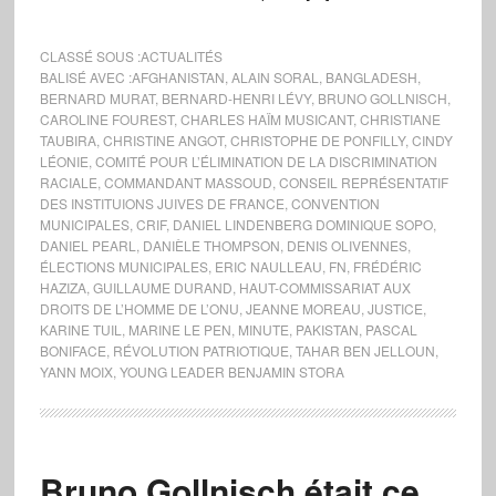
CLASSÉ SOUS :
ACTUALITÉS
BALISÉ AVEC :
AFGHANISTAN
,
ALAIN SORAL
,
BANGLADESH
,
BERNARD MURAT
,
BERNARD-HENRI LÉVY
,
BRUNO GOLLNISCH
,
CAROLINE FOUREST
,
CHARLES HAÏM MUSICANT
,
CHRISTIANE
TAUBIRA
,
CHRISTINE ANGOT
,
CHRISTOPHE DE PONFILLY
,
CINDY
LÉONIE
,
COMITÉ POUR L’ÉLIMINATION DE LA DISCRIMINATION
RACIALE
,
COMMANDANT MASSOUD
,
CONSEIL REPRÉSENTATIF
DES INSTITUIONS JUIVES DE FRANCE
,
CONVENTION
MUNICIPALES
,
CRIF
,
DANIEL LINDENBERG DOMINIQUE SOPO
,
DANIEL PEARL
,
DANIÈLE THOMPSON
,
DENIS OLIVENNES
,
ÉLECTIONS MUNICIPALES
,
ERIC NAULLEAU
,
FN
,
FRÉDÉRIC
HAZIZA
,
GUILLAUME DURAND
,
HAUT-COMMISSARIAT AUX
DROITS DE L’HOMME DE L’ONU
,
JEANNE MOREAU
,
JUSTICE
,
KARINE TUIL
,
MARINE LE PEN
,
MINUTE
,
PAKISTAN
,
PASCAL
BONIFACE
,
RÉVOLUTION PATRIOTIQUE
,
TAHAR BEN JELLOUN
,
YANN MOIX
,
YOUNG LEADER BENJAMIN STORA
Bruno Gollnisch était ce