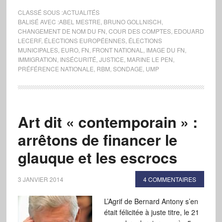
CLASSÉ SOUS :
ACTUALITÉS
BALISÉ AVEC :
ABEL MESTRE
,
BRUNO GOLLNISCH
,
CHANGEMENT DE NOM DU FN
,
COUR DES COMPTES
,
EDOUARD
LECERF
,
ÉLECTIONS EUROPÉENNES
,
ÉLECTIONS
MUNICIPALES
,
EURO
,
FN
,
FRONT NATIONAL
,
IMAGE DU FN
,
IMMIGRATION
,
INSÉCURITÉ
,
JUSTICE
,
MARINE LE PEN
,
PRÉFÉRENCE NATIONALE
,
RBM
,
SONDAGE
,
UMP
Art dit « contemporain » :
arrêtons de financer le
glauque et les escrocs
3 JANVIER 2014
4 COMMENTAIRES
L’Agrif de Bernard Antony s’en
était félicitée à juste titre, le 21