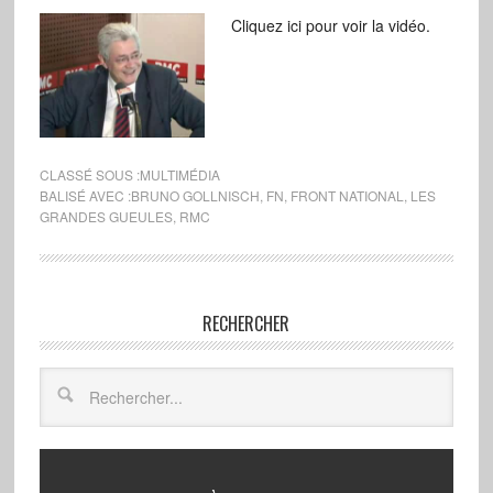
Cliquez ici pour voir la vidéo.
CLASSÉ SOUS :
MULTIMÉDIA
BALISÉ AVEC :
BRUNO GOLLNISCH
,
FN
,
FRONT NATIONAL
,
LES
GRANDES GUEULES
,
RMC
RECHERCHER