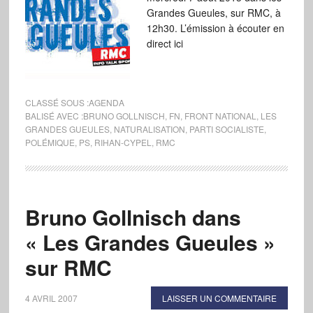
Grandes Gueules, sur RMC, à
12h30. L’émission à écouter en
direct ici
CLASSÉ SOUS :
AGENDA
BALISÉ AVEC :
BRUNO GOLLNISCH
,
FN
,
FRONT NATIONAL
,
LES
GRANDES GUEULES
,
NATURALISATION
,
PARTI SOCIALISTE
,
POLÉMIQUE
,
PS
,
RIHAN-CYPEL
,
RMC
Bruno Gollnisch dans
« Les Grandes Gueules »
sur RMC
4 AVRIL 2007
LAISSER UN COMMENTAIRE