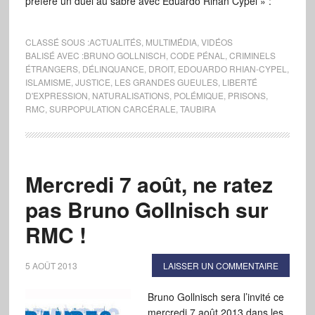
préféré un duel au sabre avec Eduardo Rihan Cypel » :
CLASSÉ SOUS :
ACTUALITÉS
,
MULTIMÉDIA
,
VIDÉOS
BALISÉ AVEC :
BRUNO GOLLNISCH
,
CODE PÉNAL
,
CRIMINELS
ÉTRANGERS
,
DÉLINQUANCE
,
DROIT
,
EDOUARDO RHIAN-CYPEL
,
ISLAMISME
,
JUSTICE
,
LES GRANDES GUEULES
,
LIBERTÉ
D'EXPRESSION
,
NATURALISATIONS
,
POLÉMIQUE
,
PRISONS
,
RMC
,
SURPOPULATION CARCÉRALE
,
TAUBIRA
Mercredi 7 août, ne ratez
pas Bruno Gollnisch sur
RMC !
5 AOÛT 2013
LAISSER UN COMMENTAIRE
Bruno Gollnisch sera l’invité ce
mercredi 7 août 2013 dans les