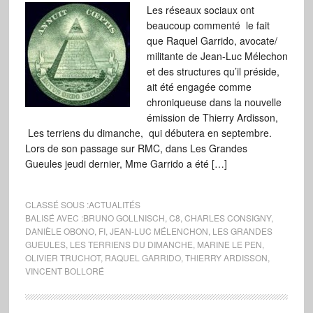
Les réseaux sociaux ont
beaucoup commenté le fait
que Raquel Garrido, avocate/
militante de Jean-Luc Mélechon
et des structures qu’il préside,
ait été engagée comme
chroniqueuse dans la nouvelle
émission de Thierry Ardisson,
Les terriens du dimanche, qui débutera en septembre.
Lors de son passage sur RMC, dans Les Grandes
Gueules jeudi dernier, Mme Garrido a été […]
CLASSÉ SOUS :
ACTUALITÉS
BALISÉ AVEC :
BRUNO GOLLNISCH
,
C8
,
CHARLES CONSIGNY
,
DANIÈLE OBONO
,
FI
,
JEAN-LUC MÉLENCHON
,
LES GRANDES
GUEULES
,
LES TERRIENS DU DIMANCHE
,
MARINE LE PEN
,
OLIVIER TRUCHOT
,
RAQUEL GARRIDO
,
THIERRY ARDISSON
,
VINCENT BOLLORÉ