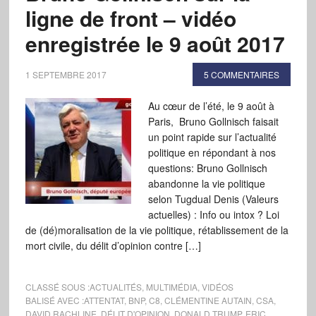
ligne de front – vidéo
enregistrée le 9 août 2017
1 SEPTEMBRE 2017
5 COMMENTAIRES
Au cœur de l’été, le 9 août à
Paris, Bruno Gollnisch faisait
un point rapide sur l’actualité
politique en répondant à nos
questions: Bruno Gollnisch
abandonne la vie politique
selon Tugdual Denis (Valeurs
actuelles) : Info ou intox ? Loi
de (dé)moralisation de la vie politique, rétablissement de la
mort civile, du délit d’opinion contre […]
CLASSÉ SOUS :
ACTUALITÉS
,
MULTIMÉDIA
,
VIDÉOS
BALISÉ AVEC :
ATTENTAT
,
BNP
,
C8
,
CLÉMENTINE AUTAIN
,
CSA
,
DAVID RACHLINE
,
DÉLIT D'OPINION
,
DONALD TRUMP
,
ERIC