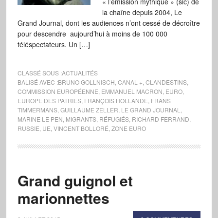
« l’émission mythique » (sic) de
la chaîne depuis 2004, Le
Grand Journal, dont les audiences n’ont cessé de décroître
pour descendre aujourd’hui à moins de 100 000
téléspectateurs. Un […]
CLASSÉ SOUS :
ACTUALITÉS
BALISÉ AVEC :
BRUNO GOLLNISCH
,
CANAL +
,
CLANDESTINS
,
COMMISSION EUROPÉENNE
,
EMMANUEL MACRON
,
EURO
,
EUROPE DES PATRIES
,
FRANÇOIS HOLLANDE
,
FRANS
TIMMERMANS
,
GUILLAUME ZELLER
,
LE GRAND JOURNAL
,
MARINE LE PEN
,
MIGRANTS
,
RÉFUGIÉS
,
RICHARD FERRAND
,
RUSSIE
,
UE
,
VINCENT BOLLORÉ
,
ZONE EURO
Grand guignol et
marionnettes