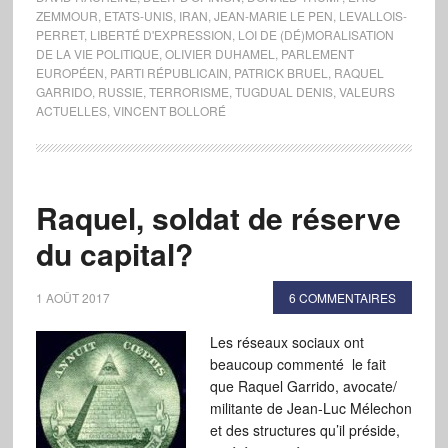
ZEMMOUR
,
ETATS-UNIS
,
IRAN
,
JEAN-MARIE LE PEN
,
LEVALLOIS-
PERRET
,
LIBERTÉ D'EXPRESSION
,
LOI DE (DÉ)MORALISATION
DE LA VIE POLITIQUE
,
OLIVIER DUHAMEL
,
PARLEMENT
EUROPÉEN
,
PARTI RÉPUBLICAIN
,
PATRICK BRUEL
,
RAQUEL
GARRIDO
,
RUSSIE
,
TERRORISME
,
TUGDUAL DENIS
,
VALEURS
ACTUELLES
,
VINCENT BOLLORÉ
Raquel, soldat de réserve
du capital?
1 AOÛT 2017
6 COMMENTAIRES
Les réseaux sociaux ont
beaucoup commenté le fait
que Raquel Garrido, avocate/
militante de Jean-Luc Mélechon
et des structures qu’il préside,