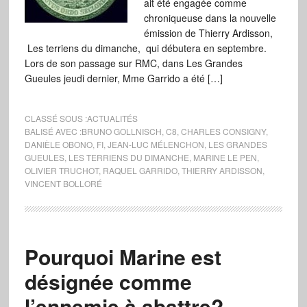
ait été engagée comme
chroniqueuse dans la nouvelle
émission de Thierry Ardisson,
Les terriens du dimanche, qui débutera en septembre.
Lors de son passage sur RMC, dans Les Grandes
Gueules jeudi dernier, Mme Garrido a été […]
CLASSÉ SOUS :
ACTUALITÉS
BALISÉ AVEC :
BRUNO GOLLNISCH
,
C8
,
CHARLES CONSIGNY
,
DANIÈLE OBONO
,
FI
,
JEAN-LUC MÉLENCHON
,
LES GRANDES
GUEULES
,
LES TERRIENS DU DIMANCHE
,
MARINE LE PEN
,
OLIVIER TRUCHOT
,
RAQUEL GARRIDO
,
THIERRY ARDISSON
,
VINCENT BOLLORÉ
Pourquoi Marine est
désignée comme
l’ennemie à abattre?