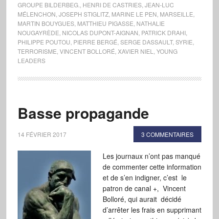
GROUPE BILDERBEG.
,
HENRI DE CASTRIES
,
JEAN-LUC
MÉLENCHON
,
JOSEPH STIGLITZ
,
MARINE LE PEN
,
MARSEILLE
,
MARTIN BOUYGUES
,
MATTHIEU PIGASSE
,
NATHALIE
NOUGAYRÈDE
,
NICOLAS DUPONT-AIGNAN
,
PATRICK DRAHI
,
PHILIPPE POUTOU
,
PIERRE BERGÉ
,
SERGE DASSAULT
,
SYRIE
,
TERRORISME
,
VINCENT BOLLORÉ
,
XAVIER NIEL
,
YOUNG
LEADERS
Basse propagande
14 FÉVRIER 2017
3 COMMENTAIRES
Les journaux n’ont pas manqué
de commenter cette information
et de s’en indigner, c’est le
patron de canal +, Vincent
Bolloré, qui aurait décidé
d’arrêter les frais en supprimant