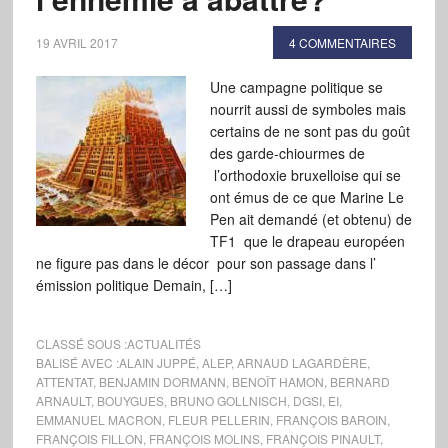
19 AVRIL 2017
4 COMMENTAIRES
Une campagne politique se
nourrit aussi de symboles mais
certains de ne sont pas du goût
des garde-chiourmes de
l’orthodoxie bruxelloise qui se
ont émus de ce que Marine Le
Pen ait demandé (et obtenu) de
TF1 que le drapeau européen
ne figure pas dans le décor pour son passage dans l’
émission politique Demain, […]
CLASSÉ SOUS :
ACTUALITÉS
BALISÉ AVEC :
ALAIN JUPPÉ
,
ALEP
,
ARNAUD LAGARDÈRE
,
ATTENTAT
,
BENJAMIN DORMANN
,
BENOÎT HAMON
,
BERNARD
ARNAULT
,
BOUYGUES
,
BRUNO GOLLNISCH
,
DGSI
,
EI
,
EMMANUEL MACRON
,
FLEUR PELLERIN
,
FRANÇOIS BAROIN
,
FRANÇOIS FILLON
,
FRANÇOIS MOLINS
,
FRANÇOIS PINAULT
,