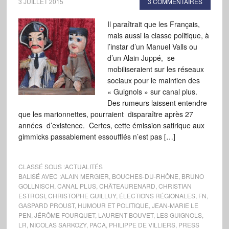
3 JUILLET 2015
3 COMMENTAIRES
Il paraîtrait que les Français,
mais aussi la classe politique, à
l’instar d’un Manuel Valls ou
d’un Alain Juppé, se
mobiliseraient sur les réseaux
sociaux pour le maintien des
« Guignols » sur canal plus.
Des rumeurs laissent entendre
que les marionnettes, pourraient disparaître après 27
années d’existence. Certes, cette émission satirique aux
gimmicks passablement essoufflés n’est pas […]
CLASSÉ SOUS :
ACTUALITÉS
BALISÉ AVEC :
ALAIN MERGIER
,
BOUCHES-DU-RHÔNE
,
BRUNO
GOLLNISCH
,
CANAL PLUS
,
CHÂTEAURENARD
,
CHRISTIAN
ESTROSI
,
CHRISTOPHE GUILLUY
,
ÉLECTIONS RÉGIONALES
,
FN
,
GASPARD PROUST
,
HUMOUR ET POLITIQUE
,
JEAN-MARIE LE
PEN
,
JÉRÔME FOURQUET
,
LAURENT BOUVET
,
LES GUIGNOLS
,
LR
,
NICOLAS SARKOZY
,
PACA
,
PHILIPPE DE VILLIERS
,
PRESS