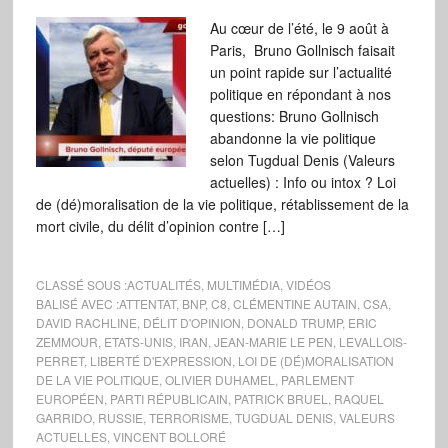
Au cœur de l’été, le 9 août à
Paris, Bruno Gollnisch faisait
un point rapide sur l’actualité
politique en répondant à nos
questions: Bruno Gollnisch
abandonne la vie politique
selon Tugdual Denis (Valeurs
actuelles) : Info ou intox ? Loi
de (dé)moralisation de la vie politique, rétablissement de la
mort civile, du délit d’opinion contre […]
CLASSÉ SOUS :
ACTUALITÉS
,
MULTIMÉDIA
,
VIDÉOS
BALISÉ AVEC :
ATTENTAT
,
BNP
,
C8
,
CLÉMENTINE AUTAIN
,
CSA
,
DAVID RACHLINE
,
DÉLIT D'OPINION
,
DONALD TRUMP
,
ERIC
ZEMMOUR
,
ETATS-UNIS
,
IRAN
,
JEAN-MARIE LE PEN
,
LEVALLOIS-
PERRET
,
LIBERTÉ D'EXPRESSION
,
LOI DE (DÉ)MORALISATION
DE LA VIE POLITIQUE
,
OLIVIER DUHAMEL
,
PARLEMENT
EUROPÉEN
,
PARTI RÉPUBLICAIN
,
PATRICK BRUEL
,
RAQUEL
GARRIDO
,
RUSSIE
,
TERRORISME
,
TUGDUAL DENIS
,
VALEURS
ACTUELLES
,
VINCENT BOLLORÉ