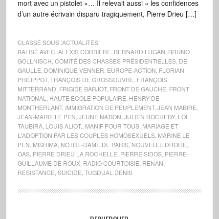
mort avec un pistolet »… Il relevait aussi « les confidences
d’un autre écrivain disparu tragiquement, Pierre Drieu […]
CLASSÉ SOUS :
ACTUALITÉS
BALISÉ AVEC :
ALEXIS CORBIÈRE
,
BERNARD LUGAN
,
BRUNO
GOLLNISCH
,
COMITÉ DES CHASSES PRÉSIDENTIELLES
,
DE
GAULLE
,
DOMINIQUE VENNER
,
EUROPE-ACTION
,
FLORIAN
PHILIPPOT
,
FRANÇOIS DE GROSSOUVRE
,
FRANÇOIS
MITTERRAND
,
FRIGIDE BARJOT
,
FRONT DE GAUCHE
,
FRONT
NATIONAL
,
HAUTE ECOLE POPULAIRE
,
HENRY DE
MONTHERLANT
,
IMMIGRATION DE PEUPLEMENT
,
JEAN MABIRE
,
JEAN-MARIE LE PEN
,
JEUNE NATION
,
JULIEN ROCHEDY
,
LOI
TAUBIRA
,
LOUIS ALIOT.
,
MANIF POUR TOUS
,
MARIAGE ET
L'ADOPTION PAR LES COUPLES HOMOSEXUELS
,
MARINE LE
PEN
,
MISHIMA
,
NOTRE-DAME DE PARIS
,
NOUVELLE DROITE
,
OAS
,
PIERRE DRIEU LA ROCHELLE
,
PIERRE SIDOS
,
PIERRE-
GUILLAUME DE ROUX
,
RADIO COURTOISIE
,
RENAN
,
RÉSISTANCE
,
SUICIDE
,
TUGDUAL DENIS