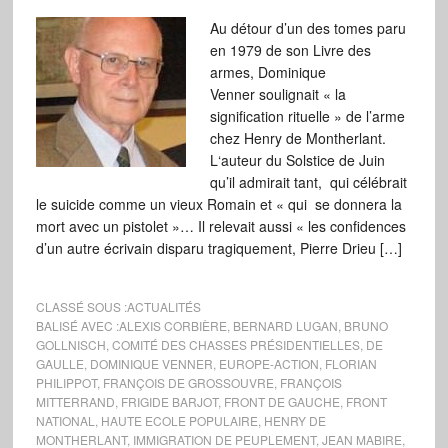
Au détour d’un des tomes paru
en 1979 de son Livre des
armes, Dominique
Venner soulignait « la
signification rituelle » de l’arme
chez Henry de Montherlant.
L‘auteur du Solstice de Juin
qu’il admirait tant, qui célébrait
le suicide comme un vieux Romain et « qui se donnera la
mort avec un pistolet »… Il relevait aussi « les confidences
d’un autre écrivain disparu tragiquement, Pierre Drieu […]
CLASSÉ SOUS :
ACTUALITÉS
BALISÉ AVEC :
ALEXIS CORBIÈRE
,
BERNARD LUGAN
,
BRUNO
GOLLNISCH
,
COMITÉ DES CHASSES PRÉSIDENTIELLES
,
DE
GAULLE
,
DOMINIQUE VENNER
,
EUROPE-ACTION
,
FLORIAN
PHILIPPOT
,
FRANÇOIS DE GROSSOUVRE
,
FRANÇOIS
MITTERRAND
,
FRIGIDE BARJOT
,
FRONT DE GAUCHE
,
FRONT
NATIONAL
,
HAUTE ECOLE POPULAIRE
,
HENRY DE
MONTHERLANT
,
IMMIGRATION DE PEUPLEMENT
,
JEAN MABIRE
,