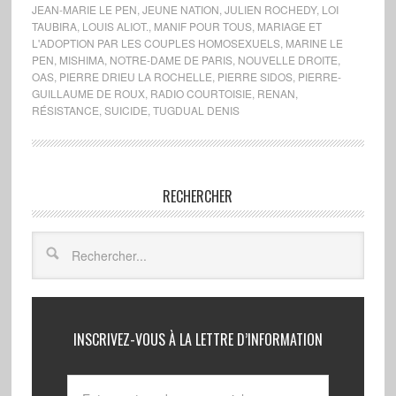
JEAN-MARIE LE PEN
,
JEUNE NATION
,
JULIEN ROCHEDY
,
LOI
TAUBIRA
,
LOUIS ALIOT.
,
MANIF POUR TOUS
,
MARIAGE ET
L'ADOPTION PAR LES COUPLES HOMOSEXUELS
,
MARINE LE
PEN
,
MISHIMA
,
NOTRE-DAME DE PARIS
,
NOUVELLE DROITE
,
OAS
,
PIERRE DRIEU LA ROCHELLE
,
PIERRE SIDOS
,
PIERRE-
GUILLAUME DE ROUX
,
RADIO COURTOISIE
,
RENAN
,
RÉSISTANCE
,
SUICIDE
,
TUGDUAL DENIS
RECHERCHER
INSCRIVEZ-VOUS À LA LETTRE D’INFORMATION