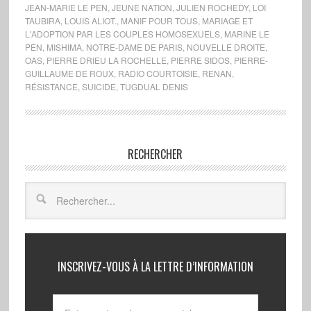
JEAN-MARIE LE PEN
,
JEUNE NATION
,
JULIEN ROCHEDY
,
LOI
TAUBIRA
,
LOUIS ALIOT.
,
MANIF POUR TOUS
,
MARIAGE ET
L'ADOPTION PAR LES COUPLES HOMOSEXUELS
,
MARINE LE
PEN
,
MISHIMA
,
NOTRE-DAME DE PARIS
,
NOUVELLE DROITE
,
OAS
,
PIERRE DRIEU LA ROCHELLE
,
PIERRE SIDOS
,
PIERRE-
GUILLAUME DE ROUX
,
RADIO COURTOISIE
,
RENAN
,
RÉSISTANCE
,
SUICIDE
,
TUGDUAL DENIS
RECHERCHER
INSCRIVEZ-VOUS À LA LETTRE D’INFORMATION