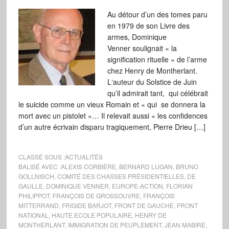
Au détour d’un des tomes paru
en 1979 de son Livre des
armes, Dominique
Venner soulignait « la
signification rituelle » de l’arme
chez Henry de Montherlant.
L‘auteur du Solstice de Juin
qu’il admirait tant, qui célébrait
le suicide comme un vieux Romain et « qui se donnera la
mort avec un pistolet »… Il relevait aussi « les confidences
d’un autre écrivain disparu tragiquement, Pierre Drieu […]
CLASSÉ SOUS :
ACTUALITÉS
BALISÉ AVEC :
ALEXIS CORBIÈRE
,
BERNARD LUGAN
,
BRUNO
GOLLNISCH
,
COMITÉ DES CHASSES PRÉSIDENTIELLES
,
DE
GAULLE
,
DOMINIQUE VENNER
,
EUROPE-ACTION
,
FLORIAN
PHILIPPOT
,
FRANÇOIS DE GROSSOUVRE
,
FRANÇOIS
MITTERRAND
,
FRIGIDE BARJOT
,
FRONT DE GAUCHE
,
FRONT
NATIONAL
,
HAUTE ECOLE POPULAIRE
,
HENRY DE
MONTHERLANT
,
IMMIGRATION DE PEUPLEMENT
,
JEAN MABIRE
,