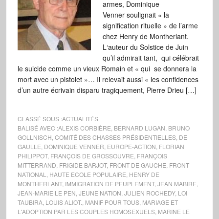
armes, Dominique
Venner soulignait « la
signification rituelle » de l’arme
chez Henry de Montherlant.
L‘auteur du Solstice de Juin
qu’il admirait tant, qui célébrait
le suicide comme un vieux Romain et « qui se donnera la
mort avec un pistolet »… Il relevait aussi « les confidences
d’un autre écrivain disparu tragiquement, Pierre Drieu […]
CLASSÉ SOUS :
ACTUALITÉS
BALISÉ AVEC :
ALEXIS CORBIÈRE
,
BERNARD LUGAN
,
BRUNO
GOLLNISCH
,
COMITÉ DES CHASSES PRÉSIDENTIELLES
,
DE
GAULLE
,
DOMINIQUE VENNER
,
EUROPE-ACTION
,
FLORIAN
PHILIPPOT
,
FRANÇOIS DE GROSSOUVRE
,
FRANÇOIS
MITTERRAND
,
FRIGIDE BARJOT
,
FRONT DE GAUCHE
,
FRONT
NATIONAL
,
HAUTE ECOLE POPULAIRE
,
HENRY DE
MONTHERLANT
,
IMMIGRATION DE PEUPLEMENT
,
JEAN MABIRE
,
JEAN-MARIE LE PEN
,
JEUNE NATION
,
JULIEN ROCHEDY
,
LOI
TAUBIRA
,
LOUIS ALIOT.
,
MANIF POUR TOUS
,
MARIAGE ET
L'ADOPTION PAR LES COUPLES HOMOSEXUELS
,
MARINE LE