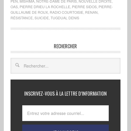
PEN
,
MISHIMA
,
NOTRE-DAME DE PARIS
,
NOUVELLE DROITE
,
OAS
,
PIERRE DRIEU LA ROCHELLE
,
PIERRE SIDOS
,
PIERRE-
GUILLAUME DE ROUX
,
RADIO COURTOISIE
,
RENAN
,
RÉSISTANCE
,
SUICIDE
,
TUGDUAL DENIS
RECHERCHER
INSCRIVEZ-VOUS À LA LETTRE D’INFORMATION