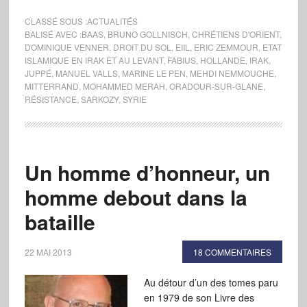
CLASSÉ SOUS :
ACTUALITÉS
BALISÉ AVEC :
BAAS
,
BRUNO GOLLNISCH
,
CHRÉTIENS D'ORIENT
,
DOMINIQUE VENNER
,
DROIT DU SOL
,
EIIL
,
ERIC ZEMMOUR
,
ETAT
ISLAMIQUE EN IRAK ET AU LEVANT
,
FABIUS
,
HOLLANDE
,
IRAK
,
JUPPÉ
,
MANUEL VALLS
,
MARINE LE PEN
,
MEHDI NEMMOUCHE
,
MITTERRAND
,
MOHAMMED MERAH
,
ORADOUR-SUR-GLANE
,
RÉSISTANCE
,
SARKOZY
,
SYRIE
Un homme d’honneur, un
homme debout dans la
bataille
22 MAI 2013
18 COMMENTAIRES
Au détour d’un des tomes paru
en 1979 de son Livre des