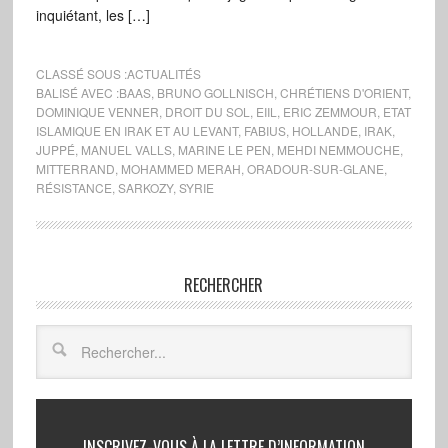
inquiétant, les […]
CLASSÉ SOUS :
ACTUALITÉS
BALISÉ AVEC :
BAAS
,
BRUNO GOLLNISCH
,
CHRÉTIENS D'ORIENT
,
DOMINIQUE VENNER
,
DROIT DU SOL
,
EIIL
,
ERIC ZEMMOUR
,
ETAT
ISLAMIQUE EN IRAK ET AU LEVANT
,
FABIUS
,
HOLLANDE
,
IRAK
,
JUPPÉ
,
MANUEL VALLS
,
MARINE LE PEN
,
MEHDI NEMMOUCHE
,
MITTERRAND
,
MOHAMMED MERAH
,
ORADOUR-SUR-GLANE
,
RÉSISTANCE
,
SARKOZY
,
SYRIE
RECHERCHER
INSCRIVEZ-VOUS À LA LETTRE D’INFORMATION