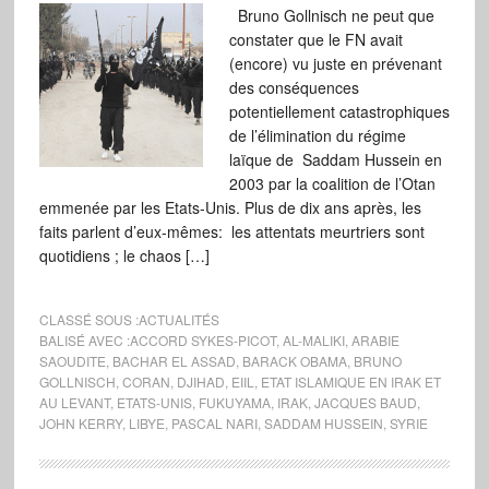
Bruno Gollnisch ne peut que
constater que le FN avait
(encore) vu juste en prévenant
des conséquences
potentiellement catastrophiques
de l’élimination du régime
laïque de Saddam Hussein en
2003 par la coalition de l’Otan
emmenée par les Etats-Unis. Plus de dix ans après, les
faits parlent d’eux-mêmes: les attentats meurtriers sont
quotidiens ; le chaos […]
CLASSÉ SOUS :
ACTUALITÉS
BALISÉ AVEC :
ACCORD SYKES-PICOT
,
AL-MALIKI
,
ARABIE
SAOUDITE
,
BACHAR EL ASSAD
,
BARACK OBAMA
,
BRUNO
GOLLNISCH
,
CORAN
,
DJIHAD
,
EIIL
,
ETAT ISLAMIQUE EN IRAK ET
AU LEVANT
,
ETATS-UNIS
,
FUKUYAMA
,
IRAK
,
JACQUES BAUD
,
JOHN KERRY
,
LIBYE
,
PASCAL NARI
,
SADDAM HUSSEIN
,
SYRIE