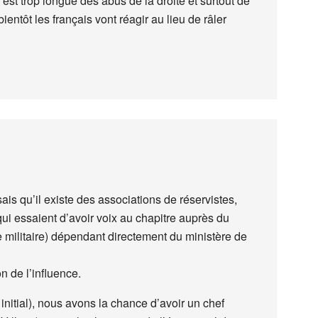
e est trop longue des abus de la droite et surtout de
entôt les français vont réagir au lieu de râler
ais qu’il existe des associations de réservistes,
qui essaient d’avoir voix au chapitre auprès du
militaire) dépendant directement du ministère de
n de l’influence.
initial), nous avons la chance d’avoir un chef