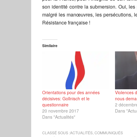
son identité contre la submersion. Oui, les 
malgré les manœuvres, les persécutions, les
Résistance française !
Similaire
Orientations pour des années
Violences 
décisives: Gollnisch et le
nous demand
questionnaire
2 décembr
20 novembre 2017
Dans "Actua
Dans "Actualités"
CLASSÉ SOUS :
ACTUALITÉS
,
COMMUNIQUÉS