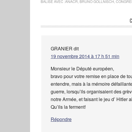
BALISÉ AVEC :
ANACR
,
BRUNO GOLLNISCH
,
CONGRÈS
C
GRANIER
dit
19 novembre 2014 à 17 h 51 min
Monsieur le Député européen,
bravo pour votre remise en place de tou
entendre, mais à la mémoire défaillant
guerre, lorsqu’ils organisaient des grè
notre Armée, et faisant le jeu d’ Hitler a
Qu’ils la ferment!
Répondre