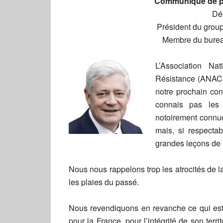
Communiqué de p
Dé
Président du grou
Membre du bureau
L’Association N
Résistance (ANACR)
notre prochain co
connais pas les 
notoirement connu
mais, si respectab
grandes leçons de 
Nous nous rappelons trop les atrocités de la
les plaies du passé.
Nous revendiquons en revanche ce qui est
pour la France, pour l’intégrité de son terr