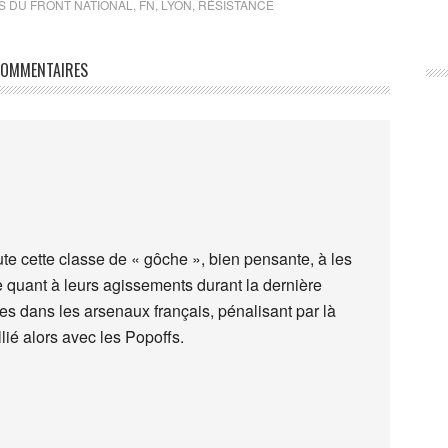
 DU FRONT NATIONAL
,
FN
,
LYON
,
RÉSISTANCE
OMMENTAIRES
te cette classe de « gôche », bien pensante, à les
e quant à leurs agissements durant la dernière
ves dans les arsenaux français, pénalisant par là
llié alors avec les Popoffs.