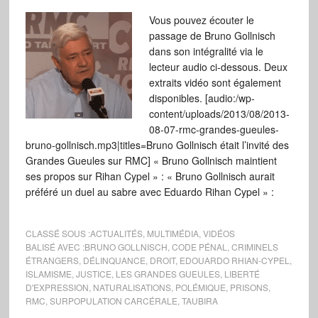
Vous pouvez écouter le
passage de Bruno Gollnisch
dans son intégralité via le
lecteur audio ci-dessous. Deux
extraits vidéo sont également
disponibles. [audio:/wp-
content/uploads/2013/08/2013-
08-07-rmc-grandes-gueules-
bruno-gollnisch.mp3|titles=Bruno Gollnisch était l’invité des
Grandes Gueules sur RMC] « Bruno Gollnisch maintient
ses propos sur Rihan Cypel » : « Bruno Gollnisch aurait
préféré un duel au sabre avec Eduardo Rihan Cypel » :
CLASSÉ SOUS :
ACTUALITÉS
,
MULTIMÉDIA
,
VIDÉOS
BALISÉ AVEC :
BRUNO GOLLNISCH
,
CODE PÉNAL
,
CRIMINELS
ÉTRANGERS
,
DÉLINQUANCE
,
DROIT
,
EDOUARDO RHIAN-CYPEL
,
ISLAMISME
,
JUSTICE
,
LES GRANDES GUEULES
,
LIBERTÉ
D'EXPRESSION
,
NATURALISATIONS
,
POLÉMIQUE
,
PRISONS
,
RMC
,
SURPOPULATION CARCÉRALE
,
TAUBIRA