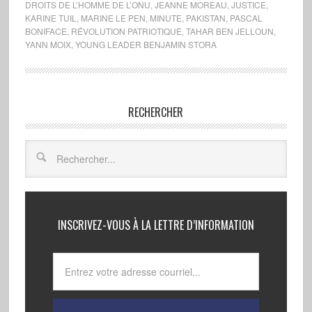
DROITS DE L’HOMME DE L’ONU
,
JEANNE MOREAU
,
JUSTICE
,
KARINE TUIL
,
MARINE LE PEN
,
MINUTE
,
PAKISTAN
,
PASCAL
BONIFACE
,
RÉVOLUTION PATRIOTIQUE
,
TAHAR BEN JELLOUN
,
YANN MOIX
,
YOUNG LEADER BENJAMIN STORA
RECHERCHER
INSCRIVEZ-VOUS À LA LETTRE D’INFORMATION