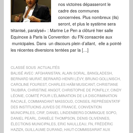
nos victoires dépasseront le
cadre des communes
concernées. Plus nombreux (ils)
seront, et plus le système sera
tétanisé, paralysé» : Marine Le Pen a clôturé hier salle
Equinoxe à Paris la Convention du FN consacrée aux
municipales. Dans un discours plein d’allant, elle a pointé
les récentes diversions tentées par la […]
CLASSÉ SOUS :
ACTUALITÉS
BALISÉ AVEC :
AFGHANISTAN
,
ALAIN SORAL
,
BANGLADESH
,
BERNARD MURAT
,
BERNARD-HENRI LÉVY
,
BRUNO GOLLNISCH
,
CAROLINE FOUREST
,
CHARLES HAÏM MUSICANT
,
CHRISTIANE
TAUBIRA
,
CHRISTINE ANGOT
,
CHRISTOPHE DE PONFILLY
,
CINDY
LÉONIE
,
COMITÉ POUR L’ÉLIMINATION DE LA DISCRIMINATION
RACIALE
,
COMMANDANT MASSOUD
,
CONSEIL REPRÉSENTATIF
DES INSTITUIONS JUIVES DE FRANCE
,
CONVENTION
MUNICIPALES
,
CRIF
,
DANIEL LINDENBERG DOMINIQUE SOPO
,
DANIEL PEARL
,
DANIÈLE THOMPSON
,
DENIS OLIVENNES
,
ÉLECTIONS MUNICIPALES
,
ERIC NAULLEAU
,
FN
,
FRÉDÉRIC
HAZIZA
,
GUILLAUME DURAND
,
HAUT-COMMISSARIAT AUX