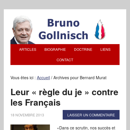
ARTICLES
BIOGRAPHIE
DOCTRINE
LIENS
CONTACT
Vous êtes ici :
Accueil
/
Archives pour Bernard Murat
Leur « règle du je » contre
les Français
18 NOVEMBRE 2013
LAISSER UN COMMENTAIRE
«Dans ce scrutin, nos succès et