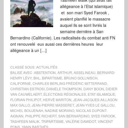
Tashfeen Malik (qui avait fait
allégeance à l’Etat islamique)
et son mari Syed Farook ,
avaient planifié le massacre
auquel ils se sont livrés la
semaine dernière à San
Bernardino (Californie). Les radicalisés du combat anti FN
ont renouvelé eux aussi ces dernières heures leur
allégeance à un […]
CLASSÉ SOUS :
ACTUALITÉS
BALISÉ AVEC :
ABSTENTION
,
ARTHUR
,
ASSELINEAU
,
BERNARD-
HENRY LÉVY
,
BHL
,
BIPARTISME
,
BRUNO GOLLNISCH
,
CALIFORNIE
,
CHARLES BERLING FRÉDÉRIC MITTERRAND
,
CHRISTIAN ESTROSI
,
DANIÈLE THOMPSON
,
DANY BOON
,
DIDIER
VAN CAUWELAERT
,
ÉLECTIONS RÉGIONALES
,
ETAT ISLAMIQUE
,
FLORIAN PHILIPOT
,
HERVÉ MARITON
,
JEAN-JACQUES AILLAGON
MAX GALLO
,
JEAN-PIERRE MASSERET
,
JEAN-YVES LE GALLOU
,
MICHEL BOUJENAH
,
NADINE MORANO
,
NICOLAS DUPONT-
AIGNAN
,
PHILIPPE RICHERT
,
SAN BERNARDINO
,
SYED FAROOK
,
TASHFEEN MALIK
,
TRIPARTISME
,
VALÉRIE DAMIDOT
,
VINCENT
PONS
,
YANN BARTHÉS