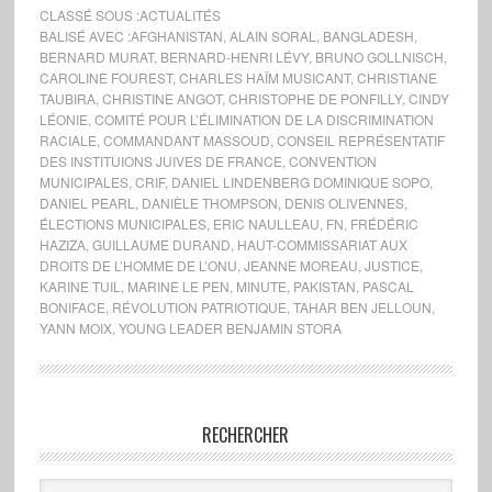
CLASSÉ SOUS :
ACTUALITÉS
BALISÉ AVEC :
AFGHANISTAN
,
ALAIN SORAL
,
BANGLADESH
,
BERNARD MURAT
,
BERNARD-HENRI LÉVY
,
BRUNO GOLLNISCH
,
CAROLINE FOUREST
,
CHARLES HAÏM MUSICANT
,
CHRISTIANE
TAUBIRA
,
CHRISTINE ANGOT
,
CHRISTOPHE DE PONFILLY
,
CINDY
LÉONIE
,
COMITÉ POUR L’ÉLIMINATION DE LA DISCRIMINATION
RACIALE
,
COMMANDANT MASSOUD
,
CONSEIL REPRÉSENTATIF
DES INSTITUIONS JUIVES DE FRANCE
,
CONVENTION
MUNICIPALES
,
CRIF
,
DANIEL LINDENBERG DOMINIQUE SOPO
,
DANIEL PEARL
,
DANIÈLE THOMPSON
,
DENIS OLIVENNES
,
ÉLECTIONS MUNICIPALES
,
ERIC NAULLEAU
,
FN
,
FRÉDÉRIC
HAZIZA
,
GUILLAUME DURAND
,
HAUT-COMMISSARIAT AUX
DROITS DE L’HOMME DE L’ONU
,
JEANNE MOREAU
,
JUSTICE
,
KARINE TUIL
,
MARINE LE PEN
,
MINUTE
,
PAKISTAN
,
PASCAL
BONIFACE
,
RÉVOLUTION PATRIOTIQUE
,
TAHAR BEN JELLOUN
,
YANN MOIX
,
YOUNG LEADER BENJAMIN STORA
RECHERCHER