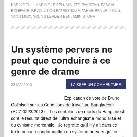
KARINE TUIL
,
MARINE LE PEN
,
MINUTE
,
PAKISTAN
,
PASCAL
BONIFACE
,
RÉVOLUTION PATRIOTIQUE
,
TAHAR BEN JELLOUN
,
YANN MOIX
,
YOUNG LEADER BENJAMIN STORA
Un système pervers ne
peut que conduire à ce
genre de drame
28 MAI 2013
LAISSER UN COMMENTAIRE
Explication de vote de Bruno
Gollnisch sur les Conditions de travail au Bangladesh
(RC7-0223/2013) Les centaines de morts du Bangladesh
sont le résultat direct de l’ultra-échangisme mondialisé et
du cynisme mercantile. Je regrette qu’il n’y ait dans ce
texte aucune condamnation du système pervers qui, en