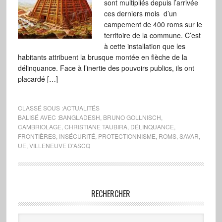
sont multipliés depuis l’arrivée
ces derniers mois d’un
campement de 400 roms sur le
territoire de la commune. C’est
à cette installation que les
habitants attribuent la brusque montée en flèche de la
délinquance. Face à l’inertie des pouvoirs publics, ils ont
placardé […]
CLASSÉ SOUS :
ACTUALITÉS
BALISÉ AVEC :
BANGLADESH
,
BRUNO GOLLNISCH
,
CAMBRIOLAGE
,
CHRISTIANE TAUBIRA
,
DÉLINQUANCE
,
FRONTIÈRES
,
INSÉCURITÉ
,
PROTECTIONNISME
,
ROMS
,
SAVAR
,
UE
,
VILLENEUVE D'ASCQ
RECHERCHER