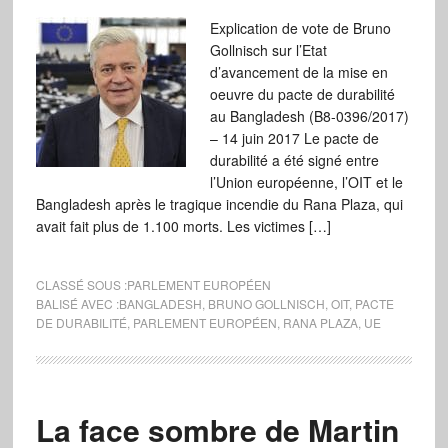
Explication de vote de Bruno
Gollnisch sur l’Etat
d’avancement de la mise en
oeuvre du pacte de durabilité
au Bangladesh (B8-0396/2017)
– 14 juin 2017 Le pacte de
durabilité a été signé entre
l’Union européenne, l’OIT et le
Bangladesh après le tragique incendie du Rana Plaza, qui
avait fait plus de 1.100 morts. Les victimes […]
CLASSÉ SOUS :
PARLEMENT EUROPÉEN
BALISÉ AVEC :
BANGLADESH
,
BRUNO GOLLNISCH
,
OIT
,
PACTE
DE DURABILITÉ
,
PARLEMENT EUROPÉEN
,
RANA PLAZA
,
UE
La face sombre de Martin