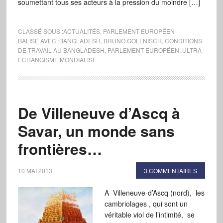
soumettant tous ses acteurs à la pression du moindre […]
CLASSÉ SOUS :
ACTUALITÉS
,
PARLEMENT EUROPÉEN
BALISÉ AVEC :
BANGLADESH
,
BRUNO GOLLNISCH
,
CONDITIONS
DE TRAVAIL AU BANGLADESH
,
PARLEMENT EUROPÉEN
,
ULTRA-
ÉCHANGISME MONDIALISÉ
De Villeneuve d’Ascq à
Savar, un monde sans
frontières…
10 MAI 2013
3 COMMENTAIRES
A Villeneuve-d’Ascq (nord), les
cambriolages , qui sont un
véritable viol de l’intimité, se