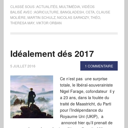
CLASSÉ SOUS :
ACTUALITÉS
,
MULTIMÉDIA
,
VIDÉOS
BALISÉ AVEC :
AGRICULTURE
,
BANGLADESH
,
CETA
,
CLAUSE
MOLIÈRE
,
MARTIN SCHULZ
,
NICOLAS SARKOZY
,
THÉO
,
THERESA MAY
,
VIKTOR ORBAN
Idéalement dés 2017
5 JUILLET 2016
1 COMMENTAIRE
Ce n’est pas une surprise
totale, le libéral-souverainiste
Nigel Farage, cofondateur il y
a 23 ans, dans la foulée du
traité de Maastricht, du Parti
pour l’Indépendance du
Royaume Uni (UKIP), a
annoncé hier qu’il prenait de