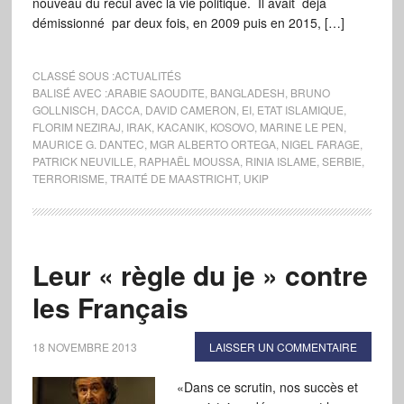
nouveau du recul avec la vie politique. Il avait déjà
démissionné par deux fois, en 2009 puis en 2015, […]
CLASSÉ SOUS :
ACTUALITÉS
BALISÉ AVEC :
ARABIE SAOUDITE
,
BANGLADESH
,
BRUNO
GOLLNISCH
,
DACCA
,
DAVID CAMERON
,
EI
,
ETAT ISLAMIQUE
,
FLORIM NEZIRAJ
,
IRAK
,
KACANIK
,
KOSOVO
,
MARINE LE PEN
,
MAURICE G. DANTEC
,
MGR ALBERTO ORTEGA
,
NIGEL FARAGE
,
PATRICK NEUVILLE
,
RAPHAËL MOUSSA
,
RINIA ISLAME
,
SERBIE
,
TERRORISME
,
TRAITÉ DE MAASTRICHT
,
UKIP
Leur « règle du je » contre
les Français
18 NOVEMBRE 2013
LAISSER UN COMMENTAIRE
«Dans ce scrutin, nos succès et