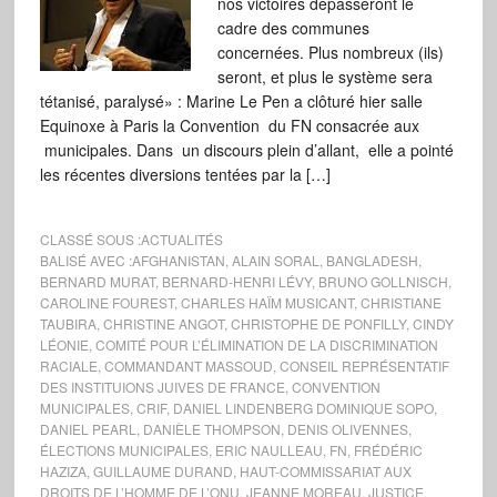
nos victoires dépasseront le
cadre des communes
concernées. Plus nombreux (ils)
seront, et plus le système sera
tétanisé, paralysé» : Marine Le Pen a clôturé hier salle
Equinoxe à Paris la Convention du FN consacrée aux
municipales. Dans un discours plein d’allant, elle a pointé
les récentes diversions tentées par la […]
CLASSÉ SOUS :
ACTUALITÉS
BALISÉ AVEC :
AFGHANISTAN
,
ALAIN SORAL
,
BANGLADESH
,
BERNARD MURAT
,
BERNARD-HENRI LÉVY
,
BRUNO GOLLNISCH
,
CAROLINE FOUREST
,
CHARLES HAÏM MUSICANT
,
CHRISTIANE
TAUBIRA
,
CHRISTINE ANGOT
,
CHRISTOPHE DE PONFILLY
,
CINDY
LÉONIE
,
COMITÉ POUR L’ÉLIMINATION DE LA DISCRIMINATION
RACIALE
,
COMMANDANT MASSOUD
,
CONSEIL REPRÉSENTATIF
DES INSTITUIONS JUIVES DE FRANCE
,
CONVENTION
MUNICIPALES
,
CRIF
,
DANIEL LINDENBERG DOMINIQUE SOPO
,
DANIEL PEARL
,
DANIÈLE THOMPSON
,
DENIS OLIVENNES
,
ÉLECTIONS MUNICIPALES
,
ERIC NAULLEAU
,
FN
,
FRÉDÉRIC
HAZIZA
,
GUILLAUME DURAND
,
HAUT-COMMISSARIAT AUX
DROITS DE L’HOMME DE L’ONU
,
JEANNE MOREAU
,
JUSTICE
,