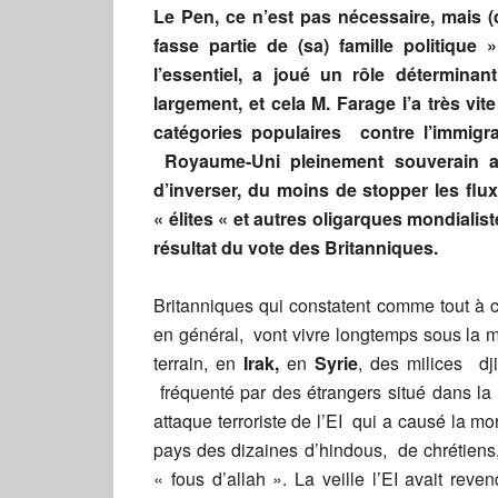
Le Pen, ce n’est pas nécessaire, mais (
fasse partie de (sa) famille politique
l’essentiel, a joué un rôle détermina
largement, et cela M. Farage l’a très v
catégories populaires contre l’immigr
Royaume-Uni pleinement souverain au
d’inverser, du moins de stopper les flu
« élites « et autres oligarques mondialis
résultat du vote des Britanniques.
Britanniques qui constatent comme tout à 
en général, vont vivre longtemps sous la m
terrain, en
Irak,
en
Syrie
, des milices dji
fréquenté par des étrangers situé dans la
attaque terroriste de l’EI qui a causé la
pays des dizaines d’hindous, de chrétiens
« fous d’allah ». La veille l’EI avait rev