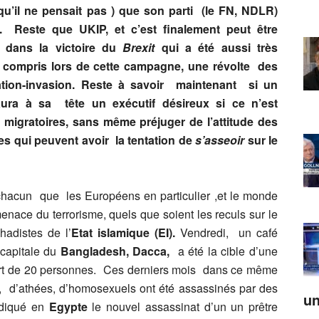
qu’il ne pensait pas ) que son parti (le FN, NDLR)
 ». Reste que UKIP, et c’est finalement peut être
nt dans la victoire du
Brexit
qui a été aussi très
ite compris lors de cette campagne, une révolte des
ation-invasion. Reste à savoir maintenant si un
ra à sa tête un exécutif désireux si ce n’est
x migratoires, sans même préjuger de l’attitude des
tes qui peuvent avoir la tentation de
s’asseoir
sur le
chacun que les Européens en particulier ,et le monde
enace du terrorisme, quels que soient les reculs sur le
hadistes de l’
Etat islamique (EI).
Vendredi, un café
 capitale du
Bangladesh, Dacca,
a été la cible d’une
 mort de 20 personnes. Ces derniers mois dans ce même
, d’athées, d’homosexuels ont été assassinés par des
un
endiqué en
Egypte
le nouvel assassinat d’un un prêtre