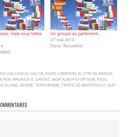
colas, mais vous faites
Un groupe au parlement…
27 mai 2014
14
Dans "Actualités"
lités"
NO GOLLNISCH
,
DACCA
,
DAVID CAMERON
,
EI
,
ETAT ISLAMIQUE
,
E PEN
,
MAURICE G. DANTEC
,
MGR ALBERTO ORTEGA
,
NIGEL
IA ISLAME
,
SERBIE
,
TERRORISME
,
TRAITÉ DE MAASTRICHT
,
UKIP
OMMENTAIRES