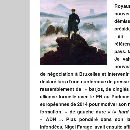
Royaum
nouvea
démiss
présid
en f
référe
pays. M
Je vai
nouveau
de négociation à Bruxelles et interveni
déclaré lors d’une conférence de presse
rassemblement de « barjos, de cinglés 
alliance formelle avec le FN au Parleme
européennes de 2014 pour motiver son r
formation « de gauche dure » («
hard 
« ADN ». Plus pondéré dans son lan
infondées, Nigel Farage avait ensuite affi