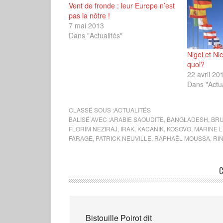
Vent de fronde : leur Europe n’est
pas la nôtre !
7 mai 2013
Dans "Actualités"
Nigel et Ni
quoi?
22 avril 20
Dans "Actua
CLASSÉ SOUS :
ACTUALITÉS
BALISÉ AVEC :
ARABIE SAOUDITE
,
BANGLADESH
,
BRU
FLORIM NEZIRAJ
,
IRAK
,
KACANIK
,
KOSOVO
,
MARINE L
FARAGE
,
PATRICK NEUVILLE
,
RAPHAËL MOUSSA
,
RIN
C
Bistouille Poirot
dit