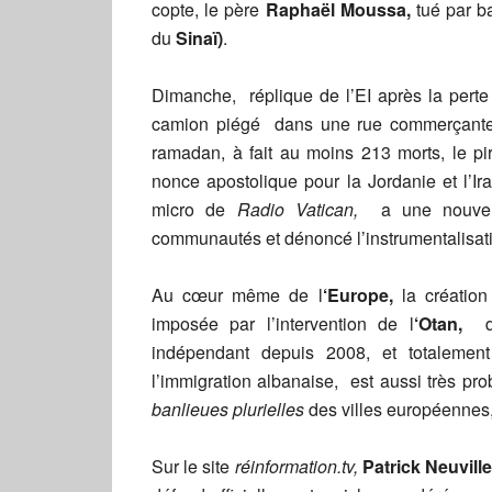
copte, le père
Raphaël Moussa,
tué par b
du
Sinaï)
.
Dimanche, réplique de l’EI après la perte
camion piégé dans une rue commerçan
ramadan, à fait au moins 213 morts, le pir
nonce apostolique pour la Jordanie et l’Ir
micro de
Radio Vatican,
a une nouvel
communautés et dénoncé l’instrumentalisatio
Au cœur même de l
‘Europe,
la création
imposée par l’intervention de l
‘Otan,
indépendant depuis 2008, et totalemen
l’immigration albanaise, est aussi très p
banlieues plurielles
des villes européennes, 
Sur le site
réinformation.tv,
Patrick Neuvill