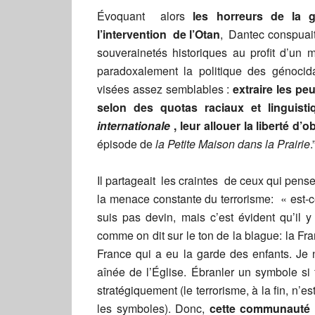
Évoquant alors
les horreurs de la g
l’intervention de l’Otan
, Dantec conspuait
souverainetés historiques au profit d’un 
paradoxalement la politique des génoci
visées assez semblables :
extraire les pe
selon des quotas raciaux et linguist
internationale
, leur allouer la liberté d’o
épisode de
la Petite Maison dans la Prairie
.
Il partageait les craintes de ceux qui pens
la menace constante du terrorisme: « est-ce
suis pas devin, mais c’est évident qu’il 
comme on dit sur le ton de la blague: la Fra
France qui a eu la garde des enfants. Je n
aînée de l’Église. Ébranler un symbole si 
stratégiquement (le terrorisme, à la fin, n’es
les symboles). Donc,
cette communauté 