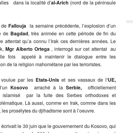
alles dans la localité d’
al-Arich
(nord de la péninsule
 de
Fallouja
la semaine précédente, l’explosion d’un
te de
Bagdad
, très animée en cette période de fin du
e attentat qu’a connu l’Irak ces dernières années. Le
ak,
Mgr Alberto Ortega
, interrogé sur cet attentat au
le fois appelé à maintenir le dialogue entre les
n de la religion mahométane par les terroristes.
 voulue par les
Etats-Unis
et ses vassaux de l
‘UE,
d’un
Kosovo
arraché à la
Serbie,
officiellement
t islamisé par la fuite des Serbes orthodoxes et
roblématique. Là aussi, comme en Irak, comme dans les
les prosélytes du djihadisme sont à l’oeuvre.
e
écrivait le 30 juin que le gouvernement du Kosovo, qui