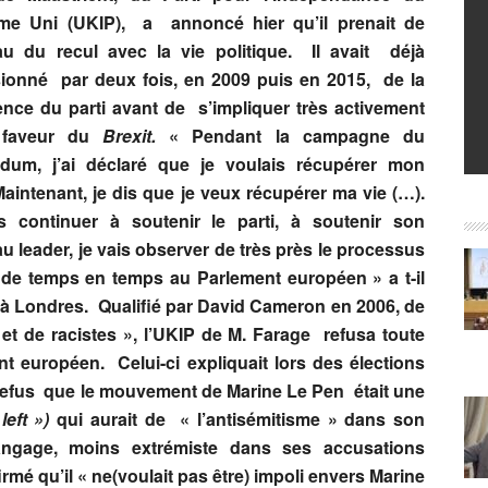
e Uni (UKIP), a annoncé hier qu’il prenait de
u du recul avec la vie politique. Il avait déjà
ionné par deux fois, en 2009 puis en 2015, de la
ence du parti avant de s’impliquer très activement
aveur du
Brexit.
« Pendant la campagne du
ndum, j’ai déclaré que je voulais récupérer mon
aintenant, je dis que je veux récupérer ma vie (…).
s continuer à soutenir le parti, à soutenir son
 leader, je vais observer de très près le processus
r de temps en temps au Parlement européen » a t-il
 à Londres. Qualifié par David Cameron en 2006, de
et de racistes », l’UKIP de M. Farage refusa toute
nt européen. Celui-ci expliquait lors des élections
efus que le mouvement de Marine Le Pen était une
left »)
qui aurait de « l’antisémitisme » dans son
gage, moins extrémiste dans ses accusations
rmé qu’il « ne(voulait pas être) impoli envers Marine