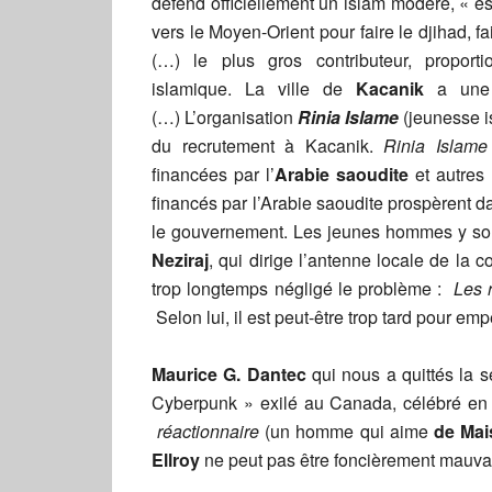
défend officiellement un islam modéré, « e
vers le Moyen-Orient pour faire le djihad, 
(…) le plus gros contributeur, proporti
islamique. La ville de
Kacanik
a une 
(…) L’organisation
Rinia Islame
(jeunesse i
du recrutement à Kacanik.
Rinia Islame
financées par l’
Arabie saoudite
et autres
financés par l’Arabie saoudite prospèrent 
le gouvernement. Les jeunes hommes y sont
Neziraj
, qui dirige l’antenne locale de la
trop longtemps négligé le problème :
Les 
Selon lui, il est peut-être trop tard pour em
Maurice G. Dantec
qui nous a quittés la s
Cyberpunk » exilé au Canada, célébré e
réactionnaire
(un homme qui aime
de Mai
Ellroy
ne peut pas être foncièrement mauvai