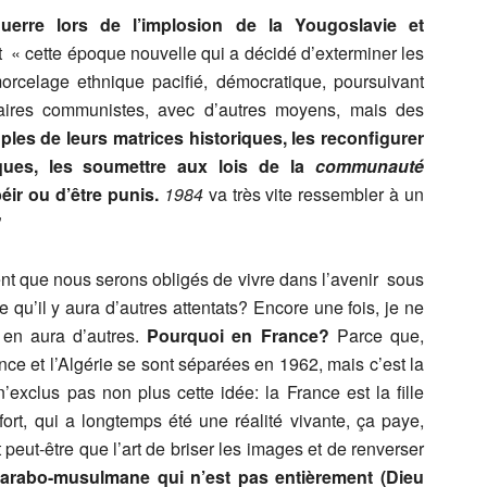
uerre lors de l’implosion de la Yougoslavie et
 « cette époque nouvelle qui a décidé d’exterminer les
morcelage ethnique pacifié, démocratique, poursuivant
daires communistes, avec d’autres moyens, mais des
uples de leurs matrices historiques, les reconfigurer
iques, les soumettre aux lois de la
communauté
béir ou d’être punis.
1984
va très vite ressembler à un
”
ent que nous serons obligés de vivre dans l’avenir sous
 qu’il y aura d’autres attentats? Encore une fois, je ne
y en aura d’autres.
Pourquoi en France?
Parce que,
nce et l’Algérie se sont séparées en 1962, mais c’est la
’exclus pas non plus cette idée: la France est la fille
fort, qui a longtemps été une réalité vivante, ça paye,
t peut-être que l’art de briser les images et de renverser
arabo-musulmane qui n’est pas entièrement (Dieu