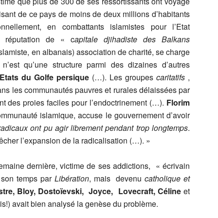
stime que plus de 300 de ses ressortissants ont voyagé
faisant de ce pays de moins de deux millions d’habitants
onnellement, en combattants islamistes pour l’Etat
réputation de « c
apitale djihadiste des Balkans
slamiste, en albanais) association de charité, se charge
n’est qu’une structure parmi des dizaines d’autres
Etats du Golfe persique
(…). Les groupes
caritatifs
,
dans les communautés pauvres et rurales délaissées par
 des proies faciles pour l’endoctrinement (…).
Florim
 communauté islamique, accuse le gouvernement d’avoir
radicaux ont pu agir librement pendant trop longtemps
.
pêcher l’expansion de la radicalisation (…). »
emaine dernière, victime de ses addictions, « écrivain
n son temps par
Libération
, mais devenu
catholique et
stre, Bloy, Dostoïevski, Joyce, Lovecraft, Céline
et
s!) avait bien analysé la genèse du problème.