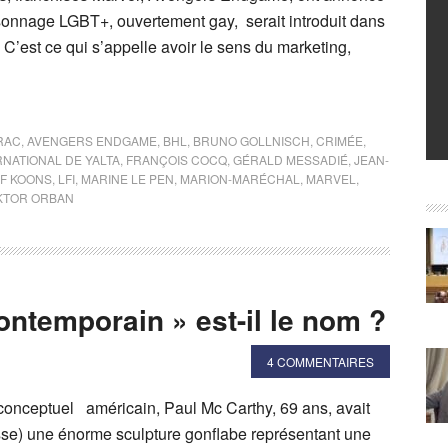
onnage LGBT+, ouvertement gay, serait introduit dans
 C’est ce qui s’appelle avoir le sens du marketing,
RAC
,
AVENGERS ENDGAME
,
BHL
,
BRUNO GOLLNISCH
,
CRIMÉE
,
NATIONAL DE YALTA
,
FRANÇOIS COCQ
,
GÉRALD MESSADIÉ
,
JEAN-
FF KOONS
,
LFI
,
MARINE LE PEN
,
MARION-MARÉCHAL
,
MARVEL
,
KTOR ORBAN
contemporain » est-il le nom ?
4 COMMENTAIRES
 conceptuel américain, Paul Mc Carthy, 69 ans, avait
sse) une énorme sculpture gonflabe représentant une