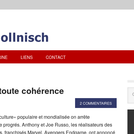
INE
LIENS
CONTACT
toute cohérence
2 COMMENTAIRES
« culture» populaire et mondialisée on arrête
 progrés. Anthony et Joe Russo, les réalisateurs des
os, franchisés Marvel, Avengers Endgame, ont annoncé