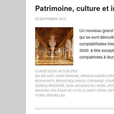
Patrimoine, culture et 
20 SEPTEMBRE 2010
Un nouveau grand s
qui se sont déroulé
comptabilisées hie
3000 à titre except
compatriotes à leur
CLASSÉ SOUS :
ACTUALITÉS
BALISÉ AVEC :
ANNE BRASSIÉ
,
ARNAUD-AARON UPIN
BEAUX-ARTS
,
BRUNO GOLLNISCH
,
CARAVAGE
,
COUR
GÉRALD MESSADIÉ
,
JEAN-JACQUES AILLAGON
,
JEF
MANZONI
,
POLITIQUE DE LA VILLE
,
SAINT DENIS
,
SIX
TITIEN
,
VERSAILLES