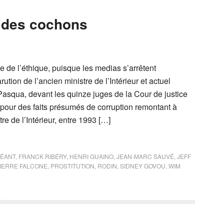
et des cochons
 de l’éthique, puisque les medias s’arrêtent
ution de l’ancien ministre de l’Intérieur et actuel
squa, devant les quinze juges de la Cour de justice
pour des faits présumés de corruption remontant à
tre de l’Intérieur, entre 1993 […]
ÉANT
,
FRANCK RIBÉRY
,
HENRI GUAINO
,
JEAN-MARC SAUVÉ
,
JEFF
IERRE FALCONE
,
PROSTITUTION
,
RODIN
,
SIDNEY GOVOU
,
WIM