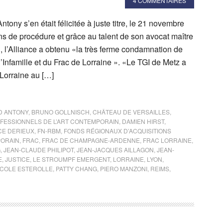
4 COMMENTAIRES
ntony s’en était félicitée à juste titre, le 21 novembre
ns de procédure et grâce au talent de son avocat maître
 l’Alliance a obtenu «la très ferme condamnation de
l’Infamille et du Frac de Lorraine ». «Le TGI de Metz a
Lorraine au […]
D ANTONY
,
BRUNO GOLLNISCH
,
CHÂTEAU DE VERSAILLES
,
FESSIONNELS DE L’ART CONTEMPORAIN
,
DAMIEN HIRST
,
E DERIEUX
,
FN-RBM
,
FONDS RÉGIONAUX D’ACQUISITIONS
PORAIN
,
FRAC
,
FRAC DE CHAMPAGNE-ARDENNE
,
FRAC LORRAINE
,
G
,
JEAN-CLAUDE PHILIPOT
,
JEAN-JACQUES AILLAGON
,
JEAN-
E
,
JUSTICE
,
LE STROUMPF EMERGENT
,
LORRAINE
,
LYON
,
ICOLE ESTEROLLE
,
PATTY CHANG
,
PIERO MANZONI
,
REIMS
,