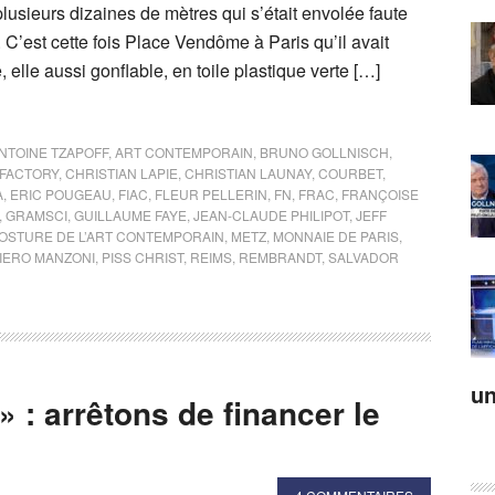
plusieurs dizaines de mètres qui s’était envolée faute
. C’est cette fois Place Vendôme à Paris qu’il avait
 elle aussi gonflable, en toile plastique verte […]
NTOINE TZAPOFF
,
ART CONTEMPORAIN
,
BRUNO GOLLNISCH
,
FACTORY
,
CHRISTIAN LAPIE
,
CHRISTIAN LAUNAY
,
COURBET
,
A
,
ERIC POUGEAU
,
FIAC
,
FLEUR PELLERIN
,
FN
,
FRAC
,
FRANÇOISE
,
GRAMSCI
,
GUILLAUME FAYE
,
JEAN-CLAUDE PHILIPOT
,
JEFF
POSTURE DE L’ART CONTEMPORAIN
,
METZ
,
MONNAIE DE PARIS
,
IERO MANZONI
,
PISS CHRIST
,
REIMS
,
REMBRANDT
,
SALVADOR
un
» : arrêtons de financer le