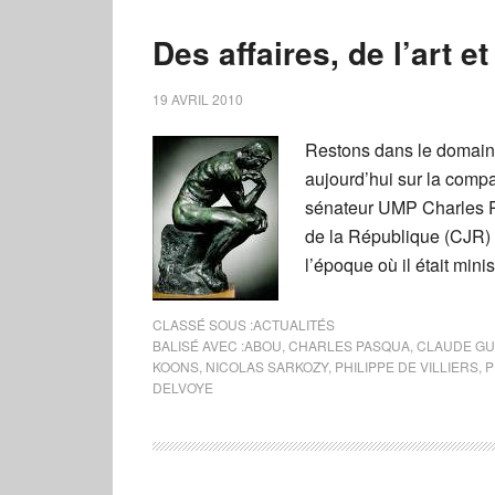
Des affaires, de l’art 
19 AVRIL 2010
Restons dans le domaine
aujourd’hui sur la compar
sénateur UMP Charles Pa
de la République (CJR) 
l’époque où il était minis
CLASSÉ SOUS :
ACTUALITÉS
BALISÉ AVEC :
ABOU
,
CHARLES PASQUA
,
CLAUDE GU
KOONS
,
NICOLAS SARKOZY
,
PHILIPPE DE VILLIERS
,
P
DELVOYE