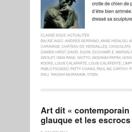
crotte de chien de 
d’être bien arrimée
dressé sa sculpture,
CLASSÉ SOUS :
ACTUALITÉS
BALISÉ AVEC :
ANDRES SERRANO
,
ANNE HIDALGO
,
A
CARAVAGE
,
CHÂTEAU DE VERSAILLES
,
CHOCOLATE 
DAMIEN HIRST
,
DAVID
,
DIJON
,
DUCHAMP
,
E. MARSAL
GROLET
,
GINA PANE
,
GIOTTO
,
GIOVANNI PAPINI
,
GOYA
KOONS
,
LOUIS CALAFARTE
,
LOUIS CALAFERTE
,
L’IM
PABLO PICASSO
,
PATTY CHANG
,
PAUL MC CARTHY
,
P
DALI
,
TAKASHI MURAKAMI
,
TITIEN
Art dit « contemporain 
glauque et les escrocs