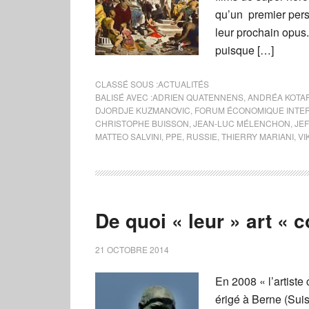
qu’un premier pers
leur prochain opus.
puisque […]
CLASSÉ SOUS :
ACTUALITÉS
BALISÉ AVEC :
ADRIEN QUATENNENS
,
ANDRÉA KOTA
DJORDJE KUZMANOVIC
,
FORUM ÉCONOMIQUE INTER
CHRISTOPHE BUISSON
,
JEAN-LUC MÉLENCHON
,
JE
MATTEO SALVINI
,
PPE
,
RUSSIE
,
THIERRY MARIANI
,
VI
De quoi « leur » art « 
21 OCTOBRE 2014
En 2008 « l’artiste
érigé à Berne (Sui