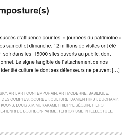
imposture(s)
uccès d’affluence pour les « journées du patrimoine »
es samedi et dimanche. 12 millions de visites ont été
r soir dans les 15000 sites ouverts au public, dont
ionnel. Le signe tangible de l’attachement de nos
 identité culturelle dont ses défenseurs ne peuvent […]
SKY
,
ART
,
ART CONTEMPORAIN
,
ART MODERNE
,
BASILIQUE
,
 DES COMPTES
,
COURBET
,
CULTURE
,
DAMIEN HIRST
,
DUCHAMP
,
F KOONS
,
LOUIS XIV
,
MURAKAMI
,
PHILIPPE SÉGUIN
,
PIERO
TE-HENRI DE BOURBON-PARME
,
TERRORISME INTELLECTUEL
,