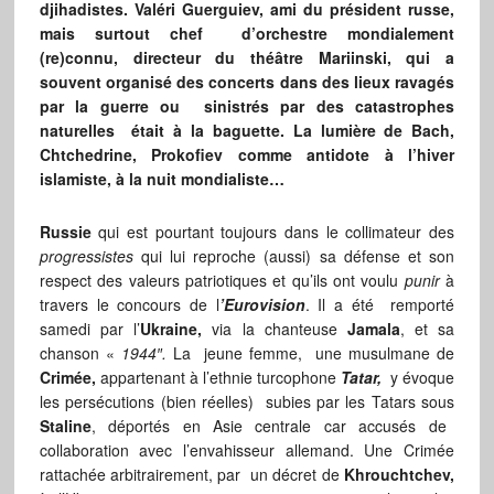
djihadistes. Valéri Guerguiev, ami du président russe,
mais surtout chef d’orchestre mondialement
(re)connu, directeur du théâtre Mariinski, qui a
souvent organisé des concerts dans des lieux ravagés
par la guerre ou sinistrés par des catastrophes
naturelles était à la baguette. La lumière de Bach,
Chtchedrine, Prokofiev comme antidote à l’hiver
islamiste, à la nuit mondialiste…
Russie
qui est pourtant toujours dans le collimateur des
progressistes
qui lui reproche (aussi) sa défense et son
respect des valeurs patriotiques et qu’ils ont voulu
punir
à
travers le concours de l
’Eurovision
. Il a été remporté
samedi par l’
Ukraine,
via la chanteuse
Jamala
, et sa
chanson «
1944″.
La jeune femme, une musulmane de
Crimée,
appartenant à l’ethnie turcophone
Tatar,
y évoque
les persécutions (bien réelles) subies par les Tatars sous
Staline
, déportés en Asie centrale car accusés de
collaboration avec l’envahisseur allemand. Une Crimée
rattachée arbitrairement, par un décret de
Khrouchtchev,