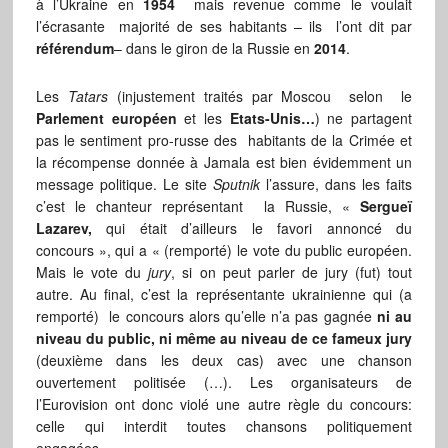
à l’Ukraine en
1954
mais revenue comme le voulait
l’écrasante majorité de ses habitants – ils l’ont dit par
référendum
– dans le giron de la Russie en
2014
.
Les
Tatars
(injustement traités par Moscou selon le
Parlement européen
et les
Etats-Unis…
) ne partagent
pas le sentiment pro-russe des habitants de la Crimée et
la récompense donnée à Jamala est bien évidemment un
message politique. Le site
Sputnik
l’assure, dans les faits
c’est le chanteur représentant la Russie, «
Sergueï
Lazarev,
qui était d’ailleurs le favori annoncé du
concours », qui a « (remporté) le vote du public européen.
Mais le vote du
jury
, si on peut parler de jury (fut) tout
autre. Au final, c’est la représentante ukrainienne qui (a
remporté) le concours alors qu’elle n’a pas gagnée
ni au
niveau du public, ni même au niveau de ce fameux jury
(deuxième dans les deux cas) avec une chanson
ouvertement politisée (…). Les organisateurs de
l’Eurovision ont donc violé une autre règle du concours:
celle qui interdit toutes chansons politiquement