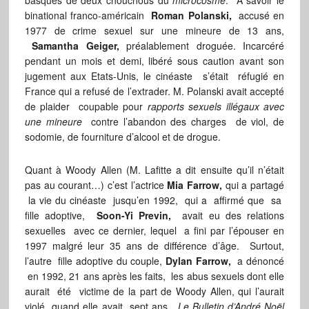
basques de deux chouchous du
microcosme
. A savoir le
binational franco-américain
Roman Polanski,
accusé en
1977 de crime sexuel sur une mineure de 13 ans,
Samantha Geiger,
préalablement droguée. Incarcéré
pendant un mois et demi, libéré sous caution avant son
jugement aux Etats-Unis, le cinéaste s’était réfugié en
France qui a refusé de l’extrader. M. Polanski avait accepté
de plaider coupable pour
rapports sexuels illégaux avec
une mineure
contre l’abandon des charges de viol, de
sodomie, de fourniture d’alcool et de drogue.
Quant à Woody Allen (M. Lafitte a dit ensuite qu’il n’était
pas au courant…) c’est l’actrice
Mia Farrow,
qui a partagé
la vie du cinéaste jusqu’en 1992, qui a affirmé que sa
fille adoptive,
Soon-Yi Previn,
avait eu des relations
sexuelles avec ce dernier, lequel a fini par l’épouser en
1997 malgré leur 35 ans de différence d’âge. Surtout,
l’autre fille adoptive du couple,
Dylan Farrow,
a dénoncé
en 1992, 21 ans après les faits, les abus sexuels dont elle
aurait été victime de la part de Woody Allen, qui l’aurait
violé quand elle avait sept ans.
Le Bulletin d’André Noël