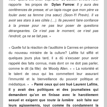
rapporte les propos de
Dylan Farrow
:
Il y aura des
conférences de presse, et un tapis rouge que mon père va
fouler avec sa femme (ma sœur) (Soon-Yi Previn). Il va
avoir ses stars à ses côtés (…). Ils peuvent faire confiance
à la presse pour ne pas leur poser de questions
dérangeantes. Ce n’est pas le moment, ce n’est pas
l’endroit, ça ne se fait pas
. »
« Quelle fut la réaction de l’auditoire à Cannes en présence
du nouveau ministre de la culture? Lafitte fut sifflé et
quelques jours plus tard, il a dû s’excuser pour avoir
rappelé des faits connus, mais dont on ne doit pas parler,
comme le dit (la fille) de Woody Allen. » « La notoriété et
le talent de ceux qui les commettent leur assurant
l’immunité et la bienveillance du pouvoir politique et
médiatique. » «
Parmi ceux qui ont hué Laurent Lafitte,
il y avait des politiques et des journalistes qui
demandent qu’on en finisse avec le harcèlement
sexuel et exigent que
toute la lumière
soit faite sur
leurs agissements, tout comme ils condamnent la