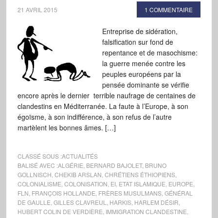
21 AVRIL 2015
1 COMMENTAIRE
Entreprise de sidération,
falsification sur fond de
repentance et de masochisme:
la guerre menée contre les
peuples européens par la
pensée dominante se vérifie
encore après le dernier terrible naufrage de centaines de
clandestins en Méditerranée. La faute à l’Europe, à son
égoïsme, à son indifférence, à son refus de l’autre
martèlent les bonnes âmes. […]
CLASSÉ SOUS :
ACTUALITÉS
BALISÉ AVEC :
ALGÉRIE
,
BERNARD BAJOLET
,
BRUNO
GOLLNISCH
,
CHEKIB ARSLAN
,
CHRÉTIENS ÉTHIOPIENS
,
COLONIALISME
,
COLONISATION
,
EI
,
ETAT ISLAMIQUE
,
EUROPE
,
FLN
,
FRANÇOIS HOLLANDE
,
FRÈRES MUSULMANS
,
GÉNÉRAL
DE GAULLE
,
GILLES CLAVREUL
,
HARKIS
,
HARLEM DÉSIR
,
HUBERT COLIN DE VERDIÈRE
,
IMMIGRATION CLANDESTINE
,