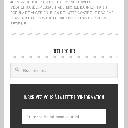
JEAN-MARC TODESCHINI
,
LIBYE
,
MANUEL VALLS
,
MÉDITERRANÉE
,
MESSALI HADJ
,
MICHEL BARNIER
,
PARTI
POPULAIRE ALGÉRIEN
,
PLAN DE LUTTE CONTRE LE RACISME
,
PLAN DE LUTTE CONTRE LE RACISME ET L'ANTISÉMITISME
,
SÉTIF
,
UE
RECHERCHER
INSCRIVEZ-VOUS À LA LETTRE D’INFORMATION