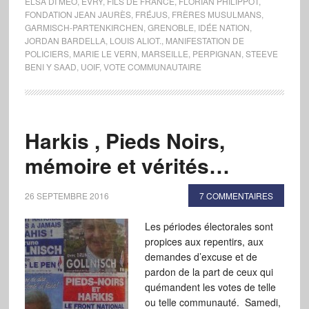
ELSA DI MEO
,
EVRY
,
FILS DE FRANCE
,
FLORIAN PHILIPPOT
,
FONDATION JEAN JAURÈS
,
FRÉJUS
,
FRÈRES MUSULMANS
,
GARMISCH-PARTENKIRCHEN
,
GRENOBLE
,
IDÉE NATION
,
JORDAN BARDELLA
,
LOUIS ALIOT.
,
MANIFESTATION DE
POLICIERS
,
MARIE LE VERN
,
MARSEILLE
,
PERPIGNAN
,
STEEVE
BENI Y SAAD
,
UOIF
,
VOTE COMMUNAUTAIRE
Harkis , Pieds Noirs,
mémoire et vérités…
26 SEPTEMBRE 2016
7 COMMENTAIRES
Les périodes électorales sont
propices aux repentirs, aux
demandes d’excuse et de
pardon de la part de ceux qui
quémandent les votes de telle
ou telle communauté. Samedi,