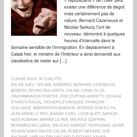
« républicains » de l’UMP peut
exister une différence de degré
mais certainement pas de
nature. Bernard Cazeneuve et
Nicolas Sarkozy l’ont de
nouveau démontré à quelques
heures d’intervalle dans le
domaine sensible de l’immigration. En déplacement à
Calais hier, le ministre de l’Intérieur a ainsi demandé aux
clandestins de rester sur […]
CLASSÉ SOUS :
ACTUALITÉS
BALISÉ AVEC :
1ER MAI
,
ASNIÈRES
,
BERNARD CAZENEUVE
,
BÉZIERS
,
BRUNO GOLLNISCH
,
CALAIS
,
CANAL PLUS
,
DISCRIMINATION POSITIVE
,
ERIC DUPOND-MORETTI
,
FICHAGE
ETHNICO-RACIAL
,
FICHIERS ETHNIQUES
,
FRANÇOIS
HOLLANDE
,
IMMIGRATION INVASION
,
INTERDICTION DU FN
,
JEAN-MARIE LE PEN
,
JEANNE D’ARC
,
LOUIS ALIOT.
,
MANUEL
AESCHLIMANN
,
MARINE LE PEN
,
MAURICE SZAFRAN
,
MOHAMED BELLEBOU
,
NICOLAS SARKOZY
,
PERPIGNAN
,
QATAR
,
RÉGION NORD-PAS-DE-CALAIS
,
ROBERT MÉNARD
,
SOS
RACISME
,
UMP
,
VALÉRY GISCARD D’ESTAING
,
XAVIER