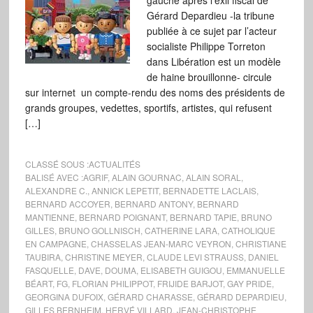
gauche après l’exil fiscal de
Gérard Depardieu -la tribune
publiée à ce sujet par l’acteur
socialiste Philippe Torreton
dans Libération est un modèle
de haine brouillonne- circule
sur internet un compte-rendu des noms des présidents de
grands groupes, vedettes, sportifs, artistes, qui refusent
[…]
CLASSÉ SOUS :
ACTUALITÉS
BALISÉ AVEC :
AGRIF
,
ALAIN GOURNAC
,
ALAIN SORAL
,
ALEXANDRE C.
,
ANNICK LEPETIT
,
BERNADETTE LACLAIS
,
BERNARD ACCOYER
,
BERNARD ANTONY
,
BERNARD
MANTIENNE
,
BERNARD POIGNANT
,
BERNARD TAPIE
,
BRUNO
GILLES
,
BRUNO GOLLNISCH
,
CATHERINE LARA
,
CATHOLIQUE
EN CAMPAGNE
,
CHASSELAS JEAN-MARC VEYRON
,
CHRISTIANE
TAUBIRA
,
CHRISTINE MEYER
,
CLAUDE LEVI STRAUSS
,
DANIEL
FASQUELLE
,
DAVE
,
DOUMA
,
ELISABETH GUIGOU
,
EMMANUELLE
BÉART
,
FG
,
FLORIAN PHILIPPOT
,
FRIJIDE BARJOT
,
GAY PRIDE
,
GEORGINA DUFOIX
,
GÉRARD CHARASSE
,
GÉRARD DEPARDIEU
,
GILLES BERNHEIM
,
HERVÉ VILLARD
,
JEAN-CHRISTOPHE