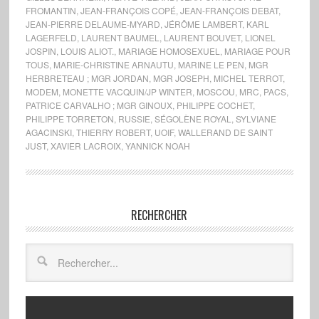
FROMANTIN
,
JEAN-FRANÇOIS COPÉ
,
JEAN-FRANÇOIS DEBAT
,
JEAN-PIERRE DELAUME-MYARD
,
JÉRÔME LAMBERT
,
KARL
LAGERFELD
,
LAURENT BAUMEL
,
LAURENT BOUVET
,
LIONEL
JOSPIN
,
LOUIS ALIOT.
,
MARIAGE HOMOSEXUEL
,
MARIAGE POUR
TOUS
,
MARIE-CHRISTINE ARNAUTU
,
MARINE LE PEN
,
MGR
HERBRETEAU ; MGR JORDAN
,
MGR JOSEPH
,
MICHEL TERROT
,
MODEM
,
MONETTE VACQUIN/JP WINTER
,
MOSCOU
,
MRC
,
PACS
,
PATRICE CARVALHO ; MGR GINOUX
,
PHILIPPE COCHET
,
PHILIPPE TORRETON
,
RUSSIE
,
SÉGOLÈNE ROYAL
,
SYLVIANE
AGACINSKI
,
THIERRY ROBERT
,
UOIF
,
WALLERAND DE SAINT
JUST
,
XAVIER LACROIX
,
YANNICK NOAH
RECHERCHER