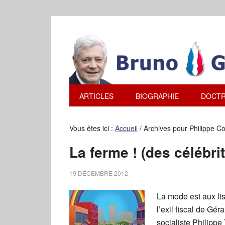
ARTICLES
BIOGRAPHIE
DOCTR
Vous êtes ici :
Accueil
/
Archives pour Philippe C
La ferme ! (des célébri
19 DÉCEMBRE 2012
La mode est aux li
l’exil fiscal de Gér
socialiste Philippe