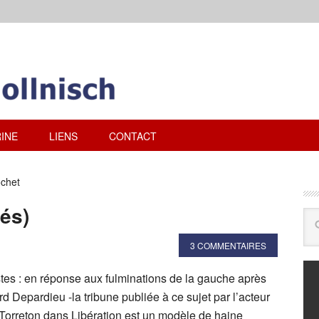
INE
LIENS
CONTACT
ochet
tés)
3 COMMENTAIRES
stes : en réponse aux fulminations de la gauche après
ard Depardieu -la tribune publiée à ce sujet par l’acteur
 Torreton dans Libération est un modèle de haine