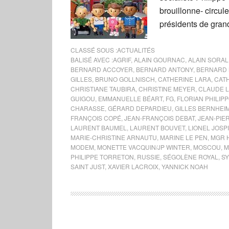
brouillonne- circu
présidents de grands
CLASSÉ SOUS :
ACTUALITÉS
BALISÉ AVEC :
AGRIF
,
ALAIN GOURNAC
,
ALAIN SORAL
BERNARD ACCOYER
,
BERNARD ANTONY
,
BERNARD 
GILLES
,
BRUNO GOLLNISCH
,
CATHERINE LARA
,
CAT
CHRISTIANE TAUBIRA
,
CHRISTINE MEYER
,
CLAUDE L
GUIGOU
,
EMMANUELLE BÉART
,
FG
,
FLORIAN PHILIP
CHARASSE
,
GÉRARD DEPARDIEU
,
GILLES BERNHEI
FRANÇOIS COPÉ
,
JEAN-FRANÇOIS DEBAT
,
JEAN-PIE
LAURENT BAUMEL
,
LAURENT BOUVET
,
LIONEL JOSP
MARIE-CHRISTINE ARNAUTU
,
MARINE LE PEN
,
MGR 
MODEM
,
MONETTE VACQUIN/JP WINTER
,
MOSCOU
,
M
PHILIPPE TORRETON
,
RUSSIE
,
SÉGOLÈNE ROYAL
,
SY
SAINT JUST
,
XAVIER LACROIX
,
YANNICK NOAH