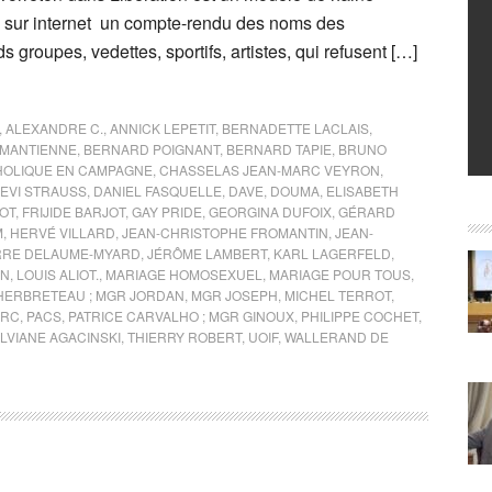
le sur internet un compte-rendu des noms des
 groupes, vedettes, sportifs, artistes, qui refusent […]
,
ALEXANDRE C.
,
ANNICK LEPETIT
,
BERNADETTE LACLAIS
,
MANTIENNE
,
BERNARD POIGNANT
,
BERNARD TAPIE
,
BRUNO
HOLIQUE EN CAMPAGNE
,
CHASSELAS JEAN-MARC VEYRON
,
EVI STRAUSS
,
DANIEL FASQUELLE
,
DAVE
,
DOUMA
,
ELISABETH
POT
,
FRIJIDE BARJOT
,
GAY PRIDE
,
GEORGINA DUFOIX
,
GÉRARD
M
,
HERVÉ VILLARD
,
JEAN-CHRISTOPHE FROMANTIN
,
JEAN-
RRE DELAUME-MYARD
,
JÉRÔME LAMBERT
,
KARL LAGERFELD
,
IN
,
LOUIS ALIOT.
,
MARIAGE HOMOSEXUEL
,
MARIAGE POUR TOUS
,
HERBRETEAU ; MGR JORDAN
,
MGR JOSEPH
,
MICHEL TERROT
,
RC
,
PACS
,
PATRICE CARVALHO ; MGR GINOUX
,
PHILIPPE COCHET
,
LVIANE AGACINSKI
,
THIERRY ROBERT
,
UOIF
,
WALLERAND DE