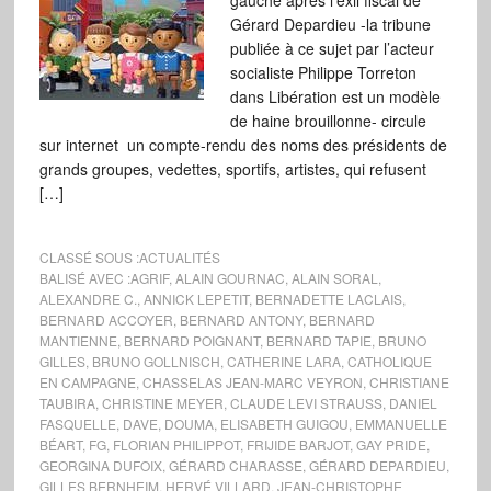
gauche après l’exil fiscal de
Gérard Depardieu -la tribune
publiée à ce sujet par l’acteur
socialiste Philippe Torreton
dans Libération est un modèle
de haine brouillonne- circule
sur internet un compte-rendu des noms des présidents de
grands groupes, vedettes, sportifs, artistes, qui refusent
[…]
CLASSÉ SOUS :
ACTUALITÉS
BALISÉ AVEC :
AGRIF
,
ALAIN GOURNAC
,
ALAIN SORAL
,
ALEXANDRE C.
,
ANNICK LEPETIT
,
BERNADETTE LACLAIS
,
BERNARD ACCOYER
,
BERNARD ANTONY
,
BERNARD
MANTIENNE
,
BERNARD POIGNANT
,
BERNARD TAPIE
,
BRUNO
GILLES
,
BRUNO GOLLNISCH
,
CATHERINE LARA
,
CATHOLIQUE
EN CAMPAGNE
,
CHASSELAS JEAN-MARC VEYRON
,
CHRISTIANE
TAUBIRA
,
CHRISTINE MEYER
,
CLAUDE LEVI STRAUSS
,
DANIEL
FASQUELLE
,
DAVE
,
DOUMA
,
ELISABETH GUIGOU
,
EMMANUELLE
BÉART
,
FG
,
FLORIAN PHILIPPOT
,
FRIJIDE BARJOT
,
GAY PRIDE
,
GEORGINA DUFOIX
,
GÉRARD CHARASSE
,
GÉRARD DEPARDIEU
,
GILLES BERNHEIM
,
HERVÉ VILLARD
,
JEAN-CHRISTOPHE