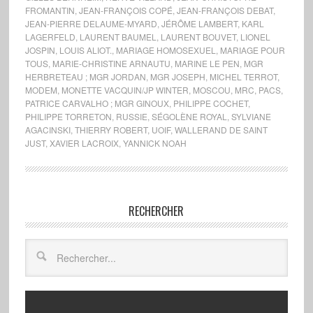
FROMANTIN
,
JEAN-FRANÇOIS COPÉ
,
JEAN-FRANÇOIS DEBAT
,
JEAN-PIERRE DELAUME-MYARD
,
JÉRÔME LAMBERT
,
KARL
LAGERFELD
,
LAURENT BAUMEL
,
LAURENT BOUVET
,
LIONEL
JOSPIN
,
LOUIS ALIOT.
,
MARIAGE HOMOSEXUEL
,
MARIAGE POUR
TOUS
,
MARIE-CHRISTINE ARNAUTU
,
MARINE LE PEN
,
MGR
HERBRETEAU ; MGR JORDAN
,
MGR JOSEPH
,
MICHEL TERROT
,
MODEM
,
MONETTE VACQUIN/JP WINTER
,
MOSCOU
,
MRC
,
PACS
,
PATRICE CARVALHO ; MGR GINOUX
,
PHILIPPE COCHET
,
PHILIPPE TORRETON
,
RUSSIE
,
SÉGOLÈNE ROYAL
,
SYLVIANE
AGACINSKI
,
THIERRY ROBERT
,
UOIF
,
WALLERAND DE SAINT
JUST
,
XAVIER LACROIX
,
YANNICK NOAH
RECHERCHER