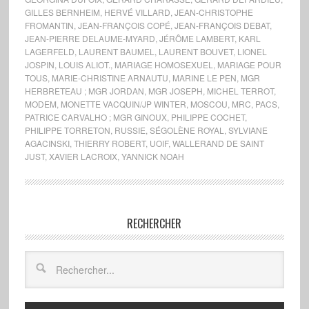
GILLES BERNHEIM
,
HERVÉ VILLARD
,
JEAN-CHRISTOPHE
FROMANTIN
,
JEAN-FRANÇOIS COPÉ
,
JEAN-FRANÇOIS DEBAT
,
JEAN-PIERRE DELAUME-MYARD
,
JÉRÔME LAMBERT
,
KARL
LAGERFELD
,
LAURENT BAUMEL
,
LAURENT BOUVET
,
LIONEL
JOSPIN
,
LOUIS ALIOT.
,
MARIAGE HOMOSEXUEL
,
MARIAGE POUR
TOUS
,
MARIE-CHRISTINE ARNAUTU
,
MARINE LE PEN
,
MGR
HERBRETEAU ; MGR JORDAN
,
MGR JOSEPH
,
MICHEL TERROT
,
MODEM
,
MONETTE VACQUIN/JP WINTER
,
MOSCOU
,
MRC
,
PACS
,
PATRICE CARVALHO ; MGR GINOUX
,
PHILIPPE COCHET
,
PHILIPPE TORRETON
,
RUSSIE
,
SÉGOLÈNE ROYAL
,
SYLVIANE
AGACINSKI
,
THIERRY ROBERT
,
UOIF
,
WALLERAND DE SAINT
JUST
,
XAVIER LACROIX
,
YANNICK NOAH
RECHERCHER