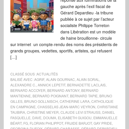
réponse aux fulminations de la
gauche après l’exil fiscal de
Gérard Depardieu -la tribune
publiée à ce sujet par l’acteur
socialiste Philippe Torreton
dans Libération est un modèle
de haine brouillonne- circule
sur internet un compte-rendu des noms des présidents de
grands groupes, vedettes, sportifs, artistes, qui refusent
[…]
CLASSÉ SOUS :
ACTUALITÉS
BALISÉ AVEC :
AGRIF
,
ALAIN GOURNAC
,
ALAIN SORAL
,
ALEXANDRE C.
,
ANNICK LEPETIT
,
BERNADETTE LACLAIS
,
BERNARD ACCOYER
,
BERNARD ANTONY
,
BERNARD
MANTIENNE
,
BERNARD POIGNANT
,
BERNARD TAPIE
,
BRUNO
GILLES
,
BRUNO GOLLNISCH
,
CATHERINE LARA
,
CATHOLIQUE
EN CAMPAGNE
,
CHASSELAS JEAN-MARC VEYRON
,
CHRISTIANE
TAUBIRA
,
CHRISTINE MEYER
,
CLAUDE LEVI STRAUSS
,
DANIEL
FASQUELLE
,
DAVE
,
DOUMA
,
ELISABETH GUIGOU
,
EMMANUELLE
BÉART
,
FG
,
FLORIAN PHILIPPOT
,
FRIJIDE BARJOT
,
GAY PRIDE
,
GEORGINA DUFOIX
,
GÉRARD CHARASSE
,
GÉRARD DEPARDIEU
,