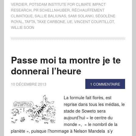
VERDIER
,
POTSDAM INSTITUTE FOR CLIMATE IMPACT
RESEARCH
,
PR SCHELLNHUBER
,
RÉCHAUFFEMENT
CLIMATIQUE
,
SALLIE BALIUNAS
,
SAMI SOLANKI
,
SÉGOLÈNE
ROYAL
,
TAFTA
,
TAXE CARBONE
,
UE
,
VINCENT COURTILLOT
,
WILLIE SOON
Passe moi ta montre je te
donnerai l’heure
10 DÉCEMBRE 2013
1 COMMENTAIRE
La formule fait florès, est
reprise dans tous les médias, le
stade de Soweto sera
aujourd’hui « le centre du
monde », « le nombril de la
planète », puisque l’hommage à Nelson Mandela s’y