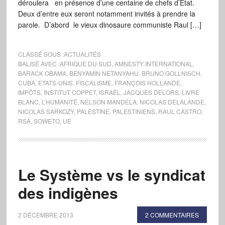
déroulera en présence d’une centaine de chefs d’Etat.
Deux d’entre eux seront notamment invités à prendre la
parole. D’abord le vieux dinosaure communiste Raul […]
CLASSÉ SOUS :
ACTUALITÉS
BALISÉ AVEC :
AFRIQUE DU SUD
,
AMNESTY INTERNATIONAL
,
BARACK OBAMA
,
BENYAMIN NETANYAHU
,
BRUNO GOLLNISCH
,
CUBA
,
ETATS-UNIS
,
FISCALISME
,
FRANÇOIS HOLLANDE
,
IMPÔTS
,
INSTITUT COPPET
,
ISRAËL
,
JACQUES DELORS
,
LIVRE
BLANC
,
L’HUMANITÉ
,
NELSON MANDELA
,
NICOLAS DELALANDE
,
NICOLAS SARKOZY
,
PALESTINE
,
PALESTINIENS
,
RAUL CASTRO
,
RSA
,
SOWETO
,
UE
Le Système vs le syndicat
des indigènes
2 DÉCEMBRE 2013
2 COMMENTAIRES