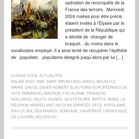
opération de reconquête de la
France des terroirs. Mercredi,
2024 maires pour être précis
étaient invités à l’Elysée par le
président de la République qui
a décidé de changer de
braquet…du moins dans le
vocabulaire employé. Il a ainsi tenté de récupérer l’épithète
de populiste; populisme désigné jusqu’alors par lui […]
CLASSÉ SOUS :
ACTUALITÉS
BALISÉ AVEC :
AMF
,
AMRF
,
BRUNO GOLLNISCH
,
BRUNO LE
MAIRE
,
DAVOS
,
DIDIER ROBERT
,
ÉLECTIONS EUROPÉENNES DE
2019
,
EMMANUEL MACRON
,
FISCALISME
,
FRANÇOIS
HOLLANDE
,
GILETS JAUNES
,
GILETS NOIRS
,
IMPÔTS
,
INSEE
,
LA
RÉUNION
,
MAIRES
,
MAT
,
NICOLAS SARKOZY
,
OFCE
,
POPULISME
,
RAS-LE-BOL DES MAIRES
,
SONDAGE
,
UNIVERSITÉ CATHOLIQUE
DE LOUVAIN
,
VIOLENCES