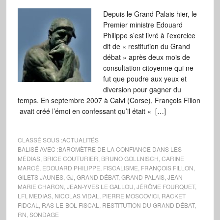
Depuis le Grand Palais hier, le
Premier ministre Edouard
Philippe s’est livré à l’exercice
dit de « restitution du Grand
débat » après deux mois de
consultation citoyenne qui ne
fut que poudre aux yeux et
diversion pour gagner du
temps. En septembre 2007 à Calvi (Corse), François Fillon
avait créé l’émoi en confessant qu’il était « […]
CLASSÉ SOUS :
ACTUALITÉS
BALISÉ AVEC :
BAROMÈTRE DE LA CONFIANCE DANS LES
MÉDIAS
,
BRICE COUTURIER
,
BRUNO GOLLNISCH
,
CARINE
MARCÉ
,
EDOUARD PHILIPPE
,
FISCALISME
,
FRANÇOIS FILLON
,
GILETS JAUNES
,
GJ
,
GRAND DÉBAT
,
GRAND PALAIS
,
JEAN-
MARIE CHARON
,
JEAN-YVES LE GALLOU
,
JÉRÔME FOURQUET
,
LFI
,
MEDIAS
,
NICOLAS VIDAL
,
PIERRE MOSCOVICI
,
RACKET
FIDCAL
,
RAS-LE-BOL FISCAL
,
RESTITUTION DU GRAND DÉBAT
,
RN
,
SONDAGE