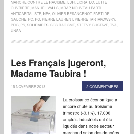
MARCHE CONTRE LE RACISME
,
LDH
,
LICRA
,
LO
,
LUTTE
OUVRIÈRE
,
MANUEL VALLS
,
MRAP
,
NOUVEAU PARTI
ANTICAPITALISTE
,
NPA
,
OLIVIER BESANCENOT
,
PARTI DE
GAUCHE
,
PC
,
PG
,
PIERRE LAURENT
,
PIERRE TARTAKOWSKY
,
PRG
,
PS
,
SOLIDAIRES
,
SOS RACISME
,
STEEVY GUSTAVE
,
TVA
,
UNSA
Les Français jugeront,
Madame Taubira !
15 NOVEMBRE 2013
2 COMMENTAIRES
La croissance économique a
encore chuté au troisième
trimestre (-0,1%), 17.000
emplois industriels ont été
liquidés dans notre secteur
marchand selon des données