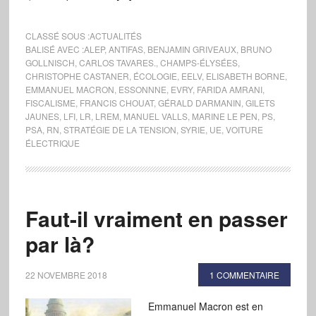
CLASSÉ SOUS :
ACTUALITÉS
BALISÉ AVEC :
ALEP
,
ANTIFAS
,
BENJAMIN GRIVEAUX
,
BRUNO
GOLLNISCH
,
CARLOS TAVARES.
,
CHAMPS-ÉLYSÉES
,
CHRISTOPHE CASTANER
,
ÉCOLOGIE
,
EELV
,
ELISABETH BORNE
,
EMMANUEL MACRON
,
ESSONNNE
,
EVRY
,
FARIDA AMRANI
,
FISCALISME
,
FRANCIS CHOUAT
,
GÉRALD DARMANIN
,
GILETS
JAUNES
,
LFI
,
LR
,
LREM
,
MANUEL VALLS
,
MARINE LE PEN
,
PS
,
PSA
,
RN
,
STRATÉGIE DE LA TENSION
,
SYRIE
,
UE
,
VOITURE
ÉLECTRIQUE
Faut-il vraiment en passer
par là?
22 NOVEMBRE 2018
1 COMMENTAIRE
Emmanuel Macron est en