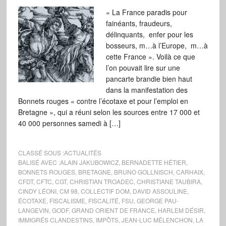
« La France paradis pour
fainéants, fraudeurs,
délinquants, enfer pour les
bosseurs, m…à l’Europe, m…à
cette France ». Voilà ce que
l’on pouvait lire sur une
pancarte brandie bien haut
dans la manifestation des
Bonnets rouges « contre l’écotaxe et pour l’emploi en
Bretagne », qui a réuni selon les sources entre 17 000 et
40 000 personnes samedi à […]
CLASSÉ SOUS :
ACTUALITÉS
BALISÉ AVEC :
ALAIN JAKUBOWICZ
,
BERNADETTE HÉTIER
,
BONNETS ROUGES
,
BRETAGNE
,
BRUNO GOLLNISCH
,
CARHAIX
,
CFDT
,
CFTC
,
CGT
,
CHRISTIAN TROADEC
,
CHRISTIANE TAUBIRA
,
CINDY LÉONI
,
CM 98
,
COLLECTIF DOM
,
DAVID ASSOULINE
,
ÉCOTAXE
,
FISCALISME
,
FISCALITÉ
,
FSU
,
GEORGE PAU-
LANGEVIN
,
GODF
,
GRAND ORIENT DE FRANCE
,
HARLEM DÉSIR
,
IMMIGRÉS CLANDESTINS
,
IMPÔTS
,
JEAN-LUC MÉLENCHON
,
LA