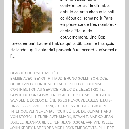
conférence sur le climat, a
débuté comme chacun le sait
ce début de semaine à Paris,
en présence de très nombreux
chefs d’Etat et de
gouvernement. Une Cop
présidée par Laurent Fabius qui a dit, comme François
Hollande, qu’il entendait parvenir à un accord «universel et
[…]
CLASSÉ SOUS :
ACTUALITÉS
BALISÉ AVEC :
BENOÎT RITTAUD
,
BRUNO GOLLNISCH
,
CCE
,
CHRISTIAN GERONDEAU
,
CLAUDE ALLÈGRE
,
CLILMAT
,
CONTRIBUTION AU SERVICE PUBLIC DE L'ÉLECTRICITÉ
,
CONTRIBUTION CLIMAT ÉNERGIE
,
COP 21
,
CSPE)
,
DE GERD
WENDLER
,
ÉCOLOGIE
,
ÉNERGIES RENOUVELABLES
,
ETATS-
UNIS
,
FISCALISME
,
FRANÇOIS HOLLANDE
,
GIEC
,
GROUPE
INTERGOUVERNEMENTAL POUR L’ÉTUDE DU CLIMAT
,
HANS
VON STORCH
,
HENRIK SVENSMARK
,
ISTVÁN E. MARKÓ
,
JEAN
JOUZEL
,
JEAN-MARIE LE PEN
,
JEAN-PASCAL VAN YPERSELE
,
JOHN KERRY
,
NARENDRA MODI
,
PAYS ÉMERGENTS
,
PHILIPPE