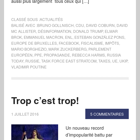
aussi plus largement tous ceux qui […]
CLASSÉ SOUS :
ACTUALITÉS
BALISÉ AVEC :
BRUNO GOLLNISCH
,
CDU
,
DAVID COBURN
,
DAVID
MC ALLISTER
,
DÉSINFORMATION
,
DONALD TRUMP
,
ELMAR
BROK
,
EMMANUEL MACRON
,
ENL
,
ESTEBAN GONZÁLEZ PONS
,
EUROPE DE BRUXELLES
,
FACEBOOK
,
FISCALISME
,
IMPÔTS
,
MARIO BORGHEZIO
,
MARK ZUCKERBERG
,
PARLEMENT
EUROPÉEN
,
PPE
,
PROPAGANDE
,
REBECCA HARMS
,
RUSSIA
TODAY
,
RUSSIE
,
TASK FORCE EAST STRATCOM
,
TAXES
,
UE
,
UKIP
,
VLADIMIR POUTINE
Trop c’est trop!
1 JUILLET 2016
5 COMMENTAIRES
Un nouveau record
d’impopularité battu par