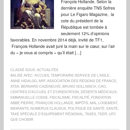
François Hollande. Selon la
dernière enquête TNS Sofres
pour Le Figaro Magazine, la
cote du président de la
République est tombée à
seulement 12% d’opinions
favorables. En novembre 2014 déjà, invité de TF1,
François Hollande avait juré la main sur le cœur, sur l’air
du « je vous ai compris » qu’il était […]
CLASSÉ SOUS :
ACTUALITÉS
BALISÉ AVEC :
ACCUEIL TEMPORAIRE-SERVICE DE L'ASILE
,
ANNE HIDALGO
,
ARF
,
ASSOCIATION DES RÉGIONS DE FRANCE
,
ATSA
,
BERNARD CAZENEUVE
,
BRUNO GOLLNISCH
,
CAO
,
CENTRES D'ACCUEIL ET D'ORIENTATION
,
DÉSERTS MÉDICAUX
,
EMMANUELLE COSSE
,
FISCALISME
,
FISCALITÉ
,
FONDATION
ABBÉ PIERRE
,
FRANÇOIS HOLLANDE
,
IMPÔTS
,
MAL LOGEMENT
,
MIGRANTS
,
NUMERUS CLAUSUS
,
POLITIQUE DE SANTÉ
,
SANTÉ
,
TAXE SPÉCIALE D’EQUIPEMENT RÉGIONAL
,
TAXES
,
TSER
,
UFC
QUE CHOISIR