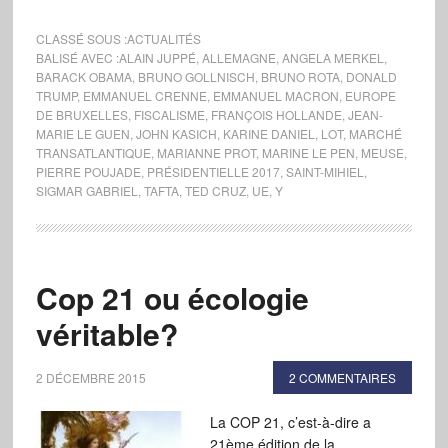
CLASSÉ SOUS :
ACTUALITÉS
BALISÉ AVEC :
ALAIN JUPPÉ
,
ALLEMAGNE
,
ANGELA MERKEL
,
BARACK OBAMA
,
BRUNO GOLLNISCH
,
BRUNO ROTA
,
DONALD
TRUMP
,
EMMANUEL CRENNE
,
EMMANUEL MACRON
,
EUROPE
DE BRUXELLES
,
FISCALISME
,
FRANÇOIS HOLLANDE
,
JEAN-
MARIE LE GUEN
,
JOHN KASICH
,
KARINE DANIEL
,
LOT
,
MARCHÉ
TRANSATLANTIQUE
,
MARIANNE PROT
,
MARINE LE PEN
,
MEUSE
,
PIERRE POUJADE
,
PRÉSIDENTIELLE 2017
,
SAINT-MIHIEL
,
SIGMAR GABRIEL
,
TAFTA
,
TED CRUZ
,
UE
,
Y
Cop 21 ou écologie
véritable?
2 DÉCEMBRE 2015
2 COMMENTAIRES
La COP 21, c’est-à-dire a
21ème édition de la