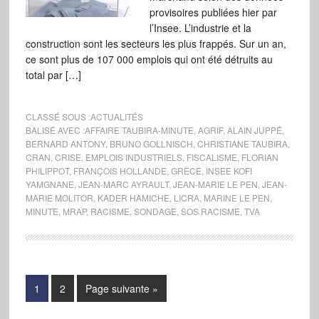
provisoires publiées hier par
l’Insee. L’industrie et la
construction sont les secteurs les plus frappés. Sur un an,
ce sont plus de 107 000 emplois qui ont été détruits au
total par […]
CLASSÉ SOUS :
ACTUALITÉS
BALISÉ AVEC :
AFFAIRE TAUBIRA-MINUTE
,
AGRIF
,
ALAIN JUPPÉ
,
BERNARD ANTONY
,
BRUNO GOLLNISCH
,
CHRISTIANE TAUBIRA
,
CRAN
,
CRISE
,
EMPLOIS INDUSTRIELS
,
FISCALISME
,
FLORIAN
PHILIPPOT
,
FRANÇOIS HOLLANDE
,
GRÈCE
,
INSEE KOFI
YAMGNANE
,
JEAN-MARC AYRAULT
,
JEAN-MARIE LE PEN
,
JEAN-
MARIE MOLITOR
,
KADER HAMICHE
,
LICRA
,
MARINE LE PEN
,
MINUTE
,
MRAP
,
RACISME
,
SONDAGE
,
SOS RACISME
,
TVA
1
2
Page suivante »