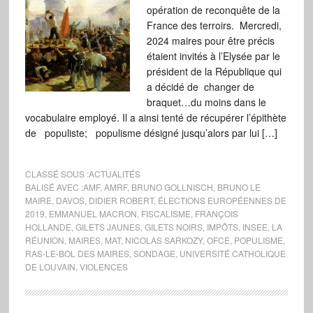
opération de reconquête de la
France des terroirs. Mercredi,
2024 maires pour être précis
étaient invités à l’Elysée par le
président de la République qui
a décidé de changer de
braquet…du moins dans le
vocabulaire employé. Il a ainsi tenté de récupérer l’épithète
de populiste; populisme désigné jusqu’alors par lui […]
CLASSÉ SOUS :
ACTUALITÉS
BALISÉ AVEC :
AMF
,
AMRF
,
BRUNO GOLLNISCH
,
BRUNO LE
MAIRE
,
DAVOS
,
DIDIER ROBERT
,
ÉLECTIONS EUROPÉENNES DE
2019
,
EMMANUEL MACRON
,
FISCALISME
,
FRANÇOIS
HOLLANDE
,
GILETS JAUNES
,
GILETS NOIRS
,
IMPÔTS
,
INSEE
,
LA
RÉUNION
,
MAIRES
,
MAT
,
NICOLAS SARKOZY
,
OFCE
,
POPULISME
,
RAS-LE-BOL DES MAIRES
,
SONDAGE
,
UNIVERSITÉ CATHOLIQUE
DE LOUVAIN
,
VIOLENCES