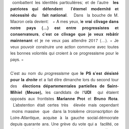
combattent les identités particulières; et de l’autre
les
patriotes qui défendent l’éternel modernité et
nécessité du fait national
. Dans la bouche de M.
Macron cela devient:
«
A mes yeux, l
e vrai clivage dans
notre pays (…) est entre progressistes et
conservateurs
,
c’est ce clivage que je veux rebâtir
maintenant
et je ne veux pas attendre 2017 (…). « Je
veux pouvoir construire une action commune avec toutes
les bonnes volontés qui croient à ce progressisme pour le
pays. »
C’est au nom du
progressisme
que
le PS s’est désisté
pour la
droite
et a fait élire dimanche lors du second tour
des
élections départementales partielles de Saint-
Mihiel (Meuse),
les candidats de l
‘UDI
qui étaient
opposés aux frontistes
Marianne Prot
et
Bruno Rota
.
L’abstention était certes très élevée mais cependant
moins massive que dans la troisième circonscription de
Loire-Atlantique, acquise à la gauche social-démocrate
depuis quarante ans. Une grève du vote qui a facilité, ce