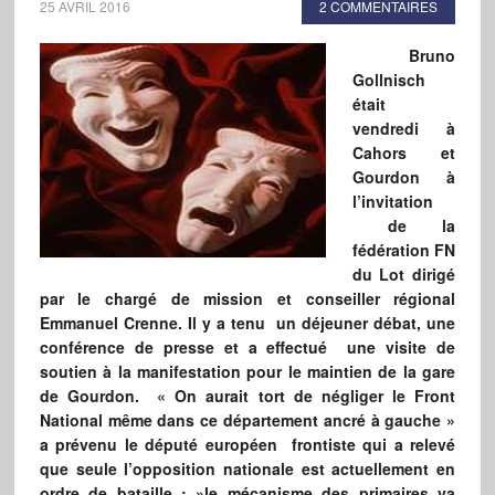
25 AVRIL 2016
2 COMMENTAIRES
Bruno
Gollnisch
était
vendredi à
Cahors et
Gourdon à
l’invitation
de la
fédération FN
du Lot dirigé
par le chargé de mission et conseiller régional
Emmanuel Crenne. Il y a tenu un déjeuner débat, une
conférence de presse et a effectué une visite de
soutien à la manifestation pour le maintien de la gare
de Gourdon. « On aurait tort de négliger le Front
National même dans ce département ancré à gauche »
a prévenu le député européen frontiste qui a relevé
que seule l’opposition nationale est actuellement en
ordre de bataille : »le mécanisme des primaires va