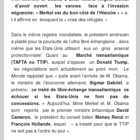
d’avoir ouvert les vannes face à l’invasion
migratoire: « Merkel est du bon côté de l’Histoire » »
a-
t-il affirmé en évoquant la « crise des réfugiés. »
Dans le même registre mondialiste, le président américain
a plaidé pour la poursuite de l’ultra libre échangisme…alors
même que les Etats-Unis utilisent eux un gros arsenal
protectionniste! Quant au
Marché transatlantique
(TAFTA ou TTIP
), auquel s’oppose un
Donald Trump,
les négociations sont actuellement au point mort.
Le
Monde
rappelait que « juste avant l’arrivée de M. Obama,
le ministre de l’économie allemand,
Sigmar Gabriel
, a
prévenu :
ce traité de libre-échange transatlantique
va
échouer
si les Etats-Unis ne font pas de
concessions. »
Aujourd’hui, Mme Merkel et M. Obama
sont rejoints par le premier ministre britannique
David
Cameron,
le président du conseil italien
Matteo Renzi
et
François Hollande
, lequel » a insisté pour que le TTIP
ne soit pas à l’ordre du jour ».