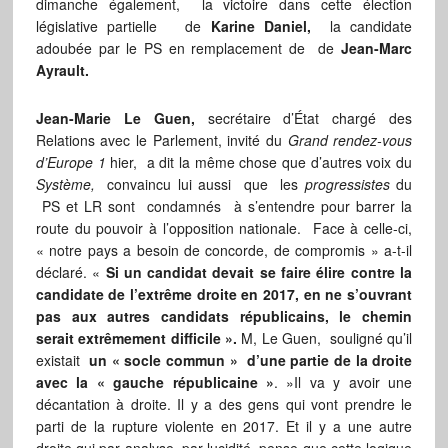
dimanche également, la victoire dans cette élection
législative partielle de
Karine Daniel,
la candidate
adoubée par le PS en remplacement de de
Jean-Marc
Ayrault.
Jean-Marie Le Guen,
secrétaire d’État chargé des
Relations avec le Parlement, invité du
Grand rendez-vous
d’Europe 1
hier, a dit la même chose que d’autres voix du
Système,
convaincu lui aussi que les
progressistes
du
PS et LR sont condamnés à s’entendre pour barrer la
route du pouvoir à l’opposition nationale. Face à celle-ci,
« notre pays a besoin de concorde, de compromis » a-t-il
déclaré. «
Si un candidat devait se faire élire contre la
candidate de l’extrême droite en 2017, en ne s’ouvrant
pas aux autres candidats républicains, le chemin
serait extrêmement difficile ».
M, Le Guen, souligné qu’il
existait
un « socle commun » d’une partie de la droite
avec la « gauche républicaine »
. »Il va y avoir une
décantation à droite. Il y a des gens qui vont prendre le
parti de la rupture violente en 2017. Et il y a une autre