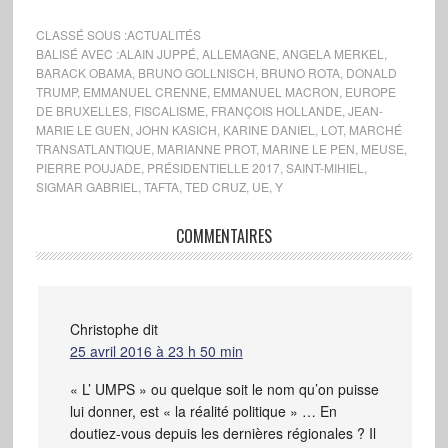
CLASSÉ SOUS :
ACTUALITÉS
BALISÉ AVEC :
ALAIN JUPPÉ
,
ALLEMAGNE
,
ANGELA MERKEL
,
BARACK OBAMA
,
BRUNO GOLLNISCH
,
BRUNO ROTA
,
DONALD
TRUMP
,
EMMANUEL CRENNE
,
EMMANUEL MACRON
,
EUROPE
DE BRUXELLES
,
FISCALISME
,
FRANÇOIS HOLLANDE
,
JEAN-
MARIE LE GUEN
,
JOHN KASICH
,
KARINE DANIEL
,
LOT
,
MARCHÉ
TRANSATLANTIQUE
,
MARIANNE PROT
,
MARINE LE PEN
,
MEUSE
,
PIERRE POUJADE
,
PRÉSIDENTIELLE 2017
,
SAINT-MIHIEL
,
SIGMAR GABRIEL
,
TAFTA
,
TED CRUZ
,
UE
,
Y
COMMENTAIRES
Christophe
dit
25 avril 2016 à 23 h 50 min
« L’ UMPS » ou quelque soit le nom qu’on puisse
lui donner, est « la réalité politique » … En
doutiez-vous depuis les dernières régionales ? Il