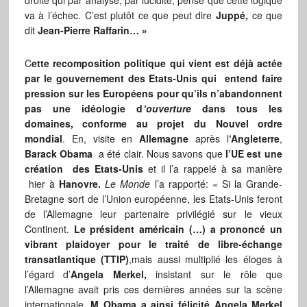
droite qui par analyse, par lucidité, pense que cette logique
va à l’échec. C’est plutôt ce que peut dire
Juppé,
ce que
dit
Jean-Pierre Raffarin… »
C
ette recomposition politique qui vient est déjà actée
par le gouvernement des Etats-Unis qui entend faire
pression sur les Européens pour qu’ils n’abandonnent
pas une idéologie d
‘ouverture
dans tous les
domaines, conforme au projet du Nouvel ordre
mondial
. En, visite en
Allemagne
après l
‘Angleterre
,
Barack Obama
a été clair. Nous savons que
l’UE est une
création des Etats-Unis
et il l’a rappelé à sa manière
hier à
Hanovre.
Le Monde
l’a rapporté: « Si la Grande-
Bretagne sort de l’Union européenne, les Etats-Unis feront
de l’Allemagne leur partenaire privilégié sur le vieux
Continent.
Le président américain (…) a prononcé un
vibrant plaidoyer pour le traité de libre-échange
transatlantique (TTIP)
,mais aussi multiplié les éloges à
l’égard d’
Angela Merkel,
insistant sur le rôle que
l’Allemagne avait pris ces dernières années sur la scène
internationale.
M Obama a ainsi félicité Angela Merkel