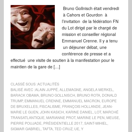
Bruno Gollnisch était vendredi
à Cahors et Gourdon à
l’invitation de la fédération FN
du Lot dirigé par le chargé de
mission et conseiller régional
Emmanuel Crenne. Il y a tenu
un déjeuner débat, une
conférence de presse et a
effectué une visite de soutien à la manifestation pour le
maintien de la gare de […]
CLASSÉ SOUS :
ACTUALITÉS
BALISÉ AVEC :
ALAIN JUPPÉ
,
ALLEMAGNE
,
ANGELA MERKEL
,
BARACK OBAMA
,
BRUNO GOLLNISCH
,
BRUNO ROTA
,
DONALD
TRUMP
,
EMMANUEL CRENNE
,
EMMANUEL MACRON
,
EUROPE
DE BRUXELLES
,
FISCALISME
,
FRANÇOIS HOLLANDE
,
JEAN-
MARIE LE GUEN
,
JOHN KASICH
,
KARINE DANIEL
,
LOT
,
MARCHÉ
TRANSATLANTIQUE
,
MARIANNE PROT
,
MARINE LE PEN
,
MEUSE
,
PIERRE POUJADE
,
PRÉSIDENTIELLE 2017
,
SAINT-MIHIEL
,
SIGMAR GABRIEL
,
TAFTA
,
TED CRUZ
,
UE
,
Y