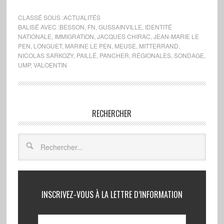
CLASSÉ SOUS :
ACTUALITÉS
BALISÉ AVEC :
BESSON
,
FN
,
GUSSAINVILLE
,
IDENTITÉ
NATIONALE
,
IMMIGRATION
,
JACQUES CHIRAC
,
JEAN-MARIE LE
PEN
,
LONGUET
,
MARINE LE PEN
,
MEUSE
,
MITTERRAND
,
NICOLAS SARKOZY
,
PAILLÉ
,
PANCHER
,
RÉGIONALES
,
SONDAGE
,
UMP
,
VALOENTIN
RECHERCHER
INSCRIVEZ-VOUS À LA LETTRE D’INFORMATION