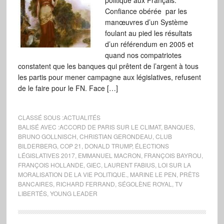
politique aux Français.
Confiance obérée par les
manœuvres d’un Système
foulant au pied les résultats
d’un référendum en 2005 et
quand nos compatriotes
constatent que les banques qui prêtent de l’argent à tous
les partis pour mener campagne aux législatives, refusent
de le faire pour le FN. Face […]
CLASSÉ SOUS :
ACTUALITÉS
BALISÉ AVEC :
ACCORD DE PARIS SUR LE CLIMAT
,
BANQUES
,
BRUNO GOLLNISCH
,
CHRISTIAN GERONDEAU
,
CLUB
BILDERBERG
,
COP 21
,
DONALD TRUMP
,
ÉLECTIONS
LÉGISLATIVES 2017
,
EMMANUEL MACRON
,
FRANÇOIS BAYROU
,
FRANÇOIS HOLLANDE
,
GIEC
,
LAURENT FABIUS
,
LOI SUR LA
MORALISATION DE LA VIE POLITIQUE.
,
MARINE LE PEN
,
PRÊTS
BANCAIRES
,
RICHARD FERRAND
,
SÉGOLÈNE ROYAL
,
TV
LIBERTÉS
,
YOUNG LEADER