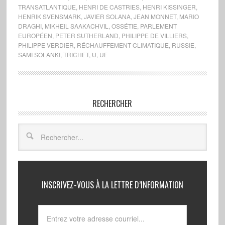
TRANSATLANTIQUE
,
HENRI DE CASTRIES
,
HENRI KISSINGER
,
HENRIK SVENSMARK
,
JAVIER SOLANA
,
JEAN MONNET
,
MARIO
DRAGHI
,
MIKHEIL SAAKACHVIL
,
OSSÉTIE
,
PARLEMENT
EUROPÉEN
,
PETER SUTHERLAND
,
PHILIPPE DE VILLIERS
,
PHILIPPE VERDIER
,
RÉCHAUFFEMENT CLIMATIQUE
,
RUSSIE
,
SAMI SOLANKI
,
TRICHET
,
U
,
UE
RECHERCHER
INSCRIVEZ-VOUS À LA LETTRE D’INFORMATION