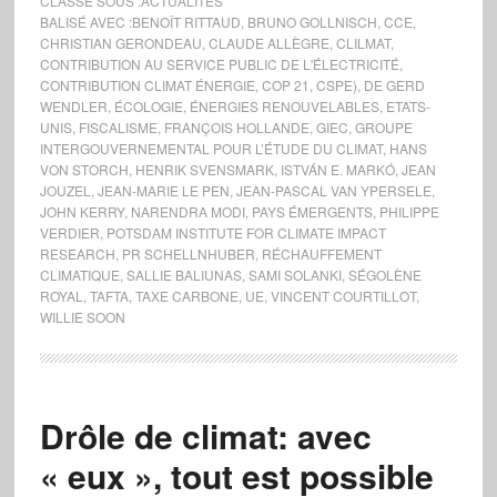
CLASSÉ SOUS :
ACTUALITÉS
BALISÉ AVEC :
BENOÎT RITTAUD
,
BRUNO GOLLNISCH
,
CCE
,
CHRISTIAN GERONDEAU
,
CLAUDE ALLÈGRE
,
CLILMAT
,
CONTRIBUTION AU SERVICE PUBLIC DE L'ÉLECTRICITÉ
,
CONTRIBUTION CLIMAT ÉNERGIE
,
COP 21
,
CSPE)
,
DE GERD
WENDLER
,
ÉCOLOGIE
,
ÉNERGIES RENOUVELABLES
,
ETATS-
UNIS
,
FISCALISME
,
FRANÇOIS HOLLANDE
,
GIEC
,
GROUPE
INTERGOUVERNEMENTAL POUR L’ÉTUDE DU CLIMAT
,
HANS
VON STORCH
,
HENRIK SVENSMARK
,
ISTVÁN E. MARKÓ
,
JEAN
JOUZEL
,
JEAN-MARIE LE PEN
,
JEAN-PASCAL VAN YPERSELE
,
JOHN KERRY
,
NARENDRA MODI
,
PAYS ÉMERGENTS
,
PHILIPPE
VERDIER
,
POTSDAM INSTITUTE FOR CLIMATE IMPACT
RESEARCH
,
PR SCHELLNHUBER
,
RÉCHAUFFEMENT
CLIMATIQUE
,
SALLIE BALIUNAS
,
SAMI SOLANKI
,
SÉGOLÈNE
ROYAL
,
TAFTA
,
TAXE CARBONE
,
UE
,
VINCENT COURTILLOT
,
WILLIE SOON
Drôle de climat: avec
« eux », tout est possible