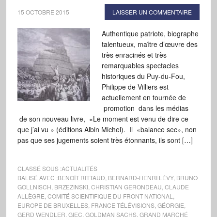
15 OCTOBRE 2015
LAISSER UN COMMENTAIRE
Authentique patriote, biographe
talentueux, maître d’œuvre des
très enracinés et très
remarquables spectacles
historiques du Puy-du-Fou,
Philippe de Villiers est
actuellement en tournée de
promotion dans les médias
de son nouveau livre, «Le moment est venu de dire ce
que j’ai vu » (éditions Albin Michel). Il «balance sec», non
pas que ses jugements soient très étonnants, ils sont […]
CLASSÉ SOUS :
ACTUALITÉS
BALISÉ AVEC :
BENOÎT RITTAUD
,
BERNARD-HENRI LÉVY
,
BRUNO
GOLLNISCH
,
BRZEZINSKI
,
CHRISTIAN GERONDEAU
,
CLAUDE
ALLÈGRE
,
COMITÉ SCIENTIFIQUE DU FRONT NATIONAL
,
EUROPE DE BRUXELLES
,
FRANCE TÉLÉVISIONS
,
GÉORGIE
,
GERD WENDLER
,
GIEC
,
GOLDMAN SACHS
,
GRAND MARCHÉ