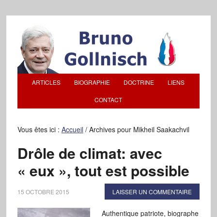
ARTICLES
BIOGRAPHIE
DOCTRINE
LIENS
CONTACT
Vous êtes ici :
Accueil
/
Archives pour Mikheil Saakachvil
Drôle de climat: avec
« eux », tout est possible
15 OCTOBRE 2015
LAISSER UN COMMENTAIRE
Authentique patriote, biographe