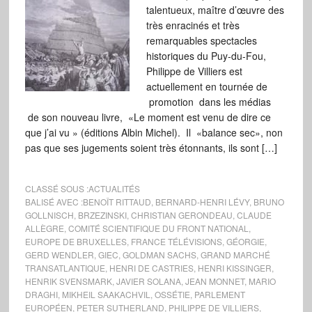
talentueux, maître d’œuvre des
très enracinés et très
remarquables spectacles
historiques du Puy-du-Fou,
Philippe de Villiers est
actuellement en tournée de
promotion dans les médias
de son nouveau livre, «Le moment est venu de dire ce
que j’ai vu » (éditions Albin Michel). Il «balance sec», non
pas que ses jugements soient très étonnants, ils sont […]
CLASSÉ SOUS :
ACTUALITÉS
BALISÉ AVEC :
BENOÎT RITTAUD
,
BERNARD-HENRI LÉVY
,
BRUNO
GOLLNISCH
,
BRZEZINSKI
,
CHRISTIAN GERONDEAU
,
CLAUDE
ALLÈGRE
,
COMITÉ SCIENTIFIQUE DU FRONT NATIONAL
,
EUROPE DE BRUXELLES
,
FRANCE TÉLÉVISIONS
,
GÉORGIE
,
GERD WENDLER
,
GIEC
,
GOLDMAN SACHS
,
GRAND MARCHÉ
TRANSATLANTIQUE
,
HENRI DE CASTRIES
,
HENRI KISSINGER
,
HENRIK SVENSMARK
,
JAVIER SOLANA
,
JEAN MONNET
,
MARIO
DRAGHI
,
MIKHEIL SAAKACHVIL
,
OSSÉTIE
,
PARLEMENT
EUROPÉEN
,
PETER SUTHERLAND
,
PHILIPPE DE VILLIERS
,