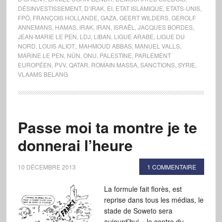
DÉSINVESTISSEMENT
,
D’IRAK
,
EI
,
ETAT ISLAMIQUE
,
ETATS-UNIS
,
FPÖ
,
FRANÇOIS HOLLANDE
,
GAZA
,
GEERT WILDERS
,
GEROLF
ANNEMANS
,
HAMAS
,
IRAK
,
IRAN
,
ISRAËL
,
JACQUES BORDES
,
JEAN-MARIE LE PEN
,
LDJ
,
LIBAN
,
LIGUE ARABE
,
LIGUE DU
NORD
,
LOUIS ALIOT.
,
MAHMOUD ABBAS
,
MANUEL VALLS
,
MARINE LE PEN
,
NÛN
,
ONU
,
PALESTINE
,
PARLEMENT
EUROPÉEN
,
PVV
,
QATAR
,
ROMAIN MASSA
,
SANCTIONS
,
SYRIE
,
VLAAMS BELANG
Passe moi ta montre je te
donnerai l’heure
10 DÉCEMBRE 2013
1 COMMENTAIRE
La formule fait florès, est
reprise dans tous les médias, le
stade de Soweto sera
aujourd’hui « le centre du