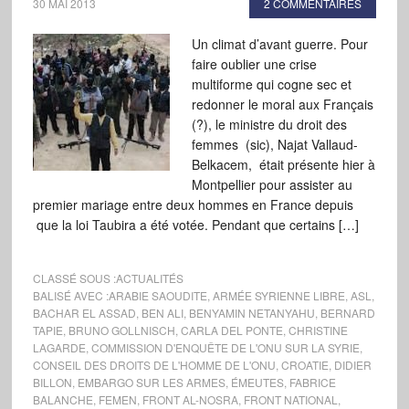
30 MAI 2013
2 COMMENTAIRES
Un climat d’avant guerre. Pour
faire oublier une crise
multiforme qui cogne sec et
redonner le moral aux Français
(?), le ministre du droit des
femmes (sic), Najat Vallaud-
Belkacem, était présente hier à
Montpellier pour assister au
premier mariage entre deux hommes en France depuis
que la loi Taubira a été votée. Pendant que certains […]
CLASSÉ SOUS :
ACTUALITÉS
BALISÉ AVEC :
ARABIE SAOUDITE
,
ARMÉE SYRIENNE LIBRE
,
ASL
,
BACHAR EL ASSAD
,
BEN ALI
,
BENYAMIN NETANYAHU
,
BERNARD
TAPIE
,
BRUNO GOLLNISCH
,
CARLA DEL PONTE
,
CHRISTINE
LAGARDE
,
COMMISSION D'ENQUÊTE DE L'ONU SUR LA SYRIE
,
CONSEIL DES DROITS DE L'HOMME DE L'ONU
,
CROATIE
,
DIDIER
BILLON
,
EMBARGO SUR LES ARMES
,
ÉMEUTES
,
FABRICE
BALANCHE
,
FEMEN
,
FRONT AL-NOSRA
,
FRONT NATIONAL
,