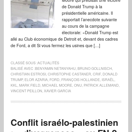
Moore qui prédisait une victoire
de Donald Trump à la
présidentielle américaine. Il
rapportait l’anecdote suivante
au cours de la campagne
électorale: «Donald Trump est
allé au Club économique de Detroit et, devant des cadres
de Ford, a dit Si vous fermez les usines que […]
CLASSÉ SOUS :
ACTUALITÉS
BALISÉ AVEC :
BENYAMIN NETANYAHU
,
BRUNO GOLLNISCH
,
CHRISTIAN ESTROSI
,
CHRISTOPHE CASTANER
,
CRIF
,
DONALD
TRUMP
,
ELOR AZARIA
,
FORD
,
FRANÇOIS HOLLANDE
,
ISRAËL
,
KKL
,
MARK FIELD
,
MICHAEL MOORE
,
ONU
,
PATRICK ALLEMAND
,
VINCENT PEILLON
,
XAVIER GARCIA
Conflit israélo-palestinien