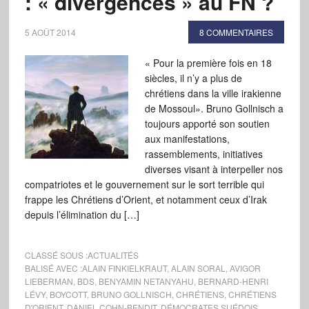
: « divergences » au FN ?
5 AOÛT 2014
8 COMMENTAIRES
« Pour la première fois en 18
siècles, il n’y a plus de
chrétiens dans la ville irakienne
de Mossoul». Bruno Gollnisch a
toujours apporté son soutien
aux manifestations,
rassemblements, initiatives
diverses visant à interpeller nos
compatriotes et le gouvernement sur le sort terrible qui
frappe les Chrétiens d’Orient, et notamment ceux d’Irak
depuis l’élimination du […]
CLASSÉ SOUS :
ACTUALITÉS
BALISÉ AVEC :
ALAIN FINKIELKRAUT
,
ALAIN SORAL
,
AVIGOR
LIEBERMAN
,
BDS
,
BENYAMIN NETANYAHU
,
BERNARD-HENRI
LÉVY
,
BOYCOTT
,
BRUNO GOLLNISCH
,
CHRÉTIENS
,
CHRÉTIENS
D'ORIENT
,
DANIEL COHN-BENDIT
,
DÉMOCRATES SUÉDOIS
,