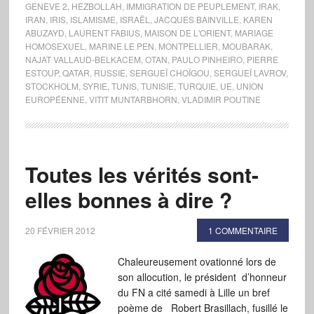
GENÈVE 2
,
HEZBOLLAH
,
IMMIGRATION DE PEUPLEMENT
,
IRAK
,
IRAN
,
IRIS
,
ISLAMISME
,
ISRAËL
,
JACQUES BAINVILLE
,
KAREN
ABUZAYD
,
LAURENT FABIUS
,
MAISON DE L'ORIENT
,
MARIAGE
HOMOSEXUEL
,
MARINE LE PEN
,
MONTPELLIER
,
MOUBARAK
,
NAJAT VALLAUD-BELKACEM
,
OTAN
,
PAULO PINHEIRO
,
PIERRE
ESTOUP
,
QATAR
,
RUSSIE
,
SERGUEÏ CHOÏGOU
,
SERGUEÏ LAVROV
,
STOCKHOLM
,
SYRIE
,
TUNIS
,
TUNISIE
,
TURQUIE
,
UE
,
UNION
EUROPÉENNE
,
VITIT MUNTARBHORN
,
VLADIMIR POUTINE
Toutes les vérités sont-
elles bonnes à dire ?
20 FÉVRIER 2012
1 COMMENTAIRE
Chaleureusement ovationné lors de
son allocution, le président d’honneur
du FN a cité samedi à Lille un bref
poème de Robert Brasillach, fusillé le