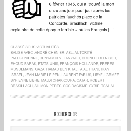
6 février 1945, qui a trouvé la mort
onze ans jour pour jour après les
patriotes fauchés place de la
Concorde. Brasillach, victime
expiatoire de cette époque terrible « où les Français […]
CLASSÉ SOUS :
ACTUALITÉS
BALISÉ AVEC :
ANDRÉ CHÉNIER
,
ASL
,
AUTORITÉ
PALESTINIENNE
,
BENYAMIN NETANYAHU
,
BRUNO GOLLNISCH
,
EHOUD BARAK
,
ETATS-UNIS
,
FRANÇOIS HOLLANDE
,
FRÈRES
MUSULMANS
,
GAZA
,
HAMAD BEN KHALIFA AL THANI
,
IRAN
,
ISRAËL
,
JEAN-MARIE LE PEN
,
LAURENT FABIUS
,
LIBYE
,
L’ARMÉE
SYRIENNE LIBRE
,
MAJDI CHAKKOURA
,
QATAR
,
ROBERT
BRASILLACH
,
SHIMON PÈRES
,
SOS RACISME
,
SYRIE
,
TSAHAL
RECHERCHER