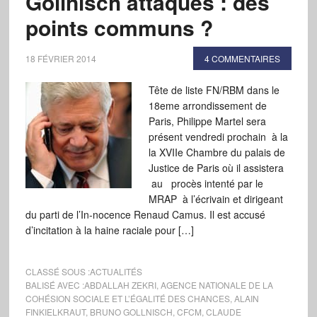
Gollnisch attaqués : des
points communs ?
18 FÉVRIER 2014
4 COMMENTAIRES
Tête de liste FN/RBM dans le
18eme arrondissement de
Paris, Philippe Martel sera
présent vendredi prochain à la
la XVIIe Chambre du palais de
Justice de Paris où il assistera
au procès intenté par le
MRAP à l’écrivain et dirigeant
du parti de l’In-nocence Renaud Camus. Il est accusé
d’incitation à la haine raciale pour […]
CLASSÉ SOUS :
ACTUALITÉS
BALISÉ AVEC :
ABDALLAH ZEKRI
,
AGENCE NATIONALE DE LA
COHÉSION SOCIALE ET L’ÉGALITÉ DES CHANCES
,
ALAIN
FINKIELKRAUT
,
BRUNO GOLLNISCH
,
CFCM
,
CLAUDE