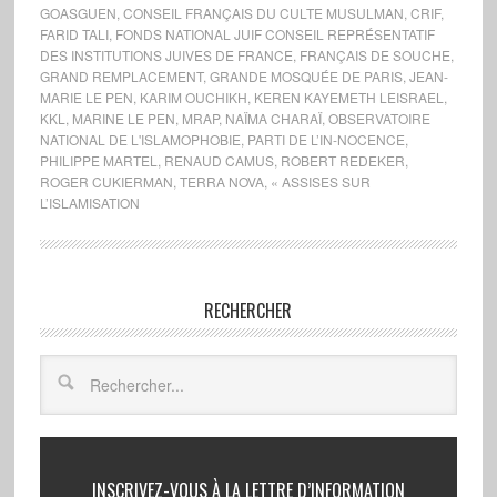
GOASGUEN
,
CONSEIL FRANÇAIS DU CULTE MUSULMAN
,
CRIF
,
FARID TALI
,
FONDS NATIONAL JUIF CONSEIL REPRÉSENTATIF
DES INSTITUTIONS JUIVES DE FRANCE
,
FRANÇAIS DE SOUCHE
,
GRAND REMPLACEMENT
,
GRANDE MOSQUÉE DE PARIS
,
JEAN-
MARIE LE PEN
,
KARIM OUCHIKH
,
KEREN KAYEMETH LEISRAEL
,
KKL
,
MARINE LE PEN
,
MRAP
,
NAÏMA CHARAÏ
,
OBSERVATOIRE
NATIONAL DE L'ISLAMOPHOBIE
,
PARTI DE L’IN-NOCENCE
,
PHILIPPE MARTEL
,
RENAUD CAMUS
,
ROBERT REDEKER
,
ROGER CUKIERMAN
,
TERRA NOVA
,
« ASSISES SUR
L’ISLAMISATION
RECHERCHER
INSCRIVEZ-VOUS À LA LETTRE D’INFORMATION