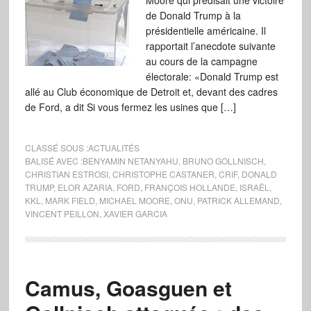
Moore qui prédisait une victoire
de Donald Trump à la
présidentielle américaine. Il
rapportait l’anecdote suivante
au cours de la campagne
électorale: «Donald Trump est
allé au Club économique de Detroit et, devant des cadres
de Ford, a dit Si vous fermez les usines que […]
CLASSÉ SOUS :
ACTUALITÉS
BALISÉ AVEC :
BENYAMIN NETANYAHU
,
BRUNO GOLLNISCH
,
CHRISTIAN ESTROSI
,
CHRISTOPHE CASTANER
,
CRIF
,
DONALD
TRUMP
,
ELOR AZARIA
,
FORD
,
FRANÇOIS HOLLANDE
,
ISRAËL
,
KKL
,
MARK FIELD
,
MICHAEL MOORE
,
ONU
,
PATRICK ALLEMAND
,
VINCENT PEILLON
,
XAVIER GARCIA
Camus, Goasguen et