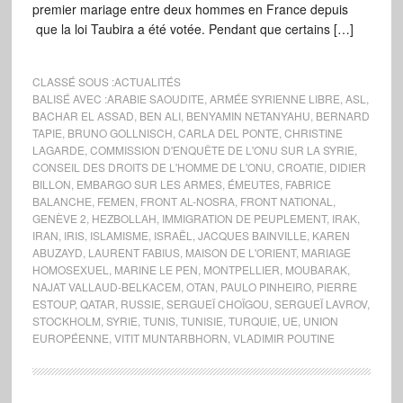
premier mariage entre deux hommes en France depuis
que la loi Taubira a été votée. Pendant que certains […]
CLASSÉ SOUS :
ACTUALITÉS
BALISÉ AVEC :
ARABIE SAOUDITE
,
ARMÉE SYRIENNE LIBRE
,
ASL
,
BACHAR EL ASSAD
,
BEN ALI
,
BENYAMIN NETANYAHU
,
BERNARD
TAPIE
,
BRUNO GOLLNISCH
,
CARLA DEL PONTE
,
CHRISTINE
LAGARDE
,
COMMISSION D'ENQUÊTE DE L'ONU SUR LA SYRIE
,
CONSEIL DES DROITS DE L'HOMME DE L'ONU
,
CROATIE
,
DIDIER
BILLON
,
EMBARGO SUR LES ARMES
,
ÉMEUTES
,
FABRICE
BALANCHE
,
FEMEN
,
FRONT AL-NOSRA
,
FRONT NATIONAL
,
GENÈVE 2
,
HEZBOLLAH
,
IMMIGRATION DE PEUPLEMENT
,
IRAK
,
IRAN
,
IRIS
,
ISLAMISME
,
ISRAËL
,
JACQUES BAINVILLE
,
KAREN
ABUZAYD
,
LAURENT FABIUS
,
MAISON DE L'ORIENT
,
MARIAGE
HOMOSEXUEL
,
MARINE LE PEN
,
MONTPELLIER
,
MOUBARAK
,
NAJAT VALLAUD-BELKACEM
,
OTAN
,
PAULO PINHEIRO
,
PIERRE
ESTOUP
,
QATAR
,
RUSSIE
,
SERGUEÏ CHOÏGOU
,
SERGUEÏ LAVROV
,
STOCKHOLM
,
SYRIE
,
TUNIS
,
TUNISIE
,
TURQUIE
,
UE
,
UNION
EUROPÉENNE
,
VITIT MUNTARBHORN
,
VLADIMIR POUTINE