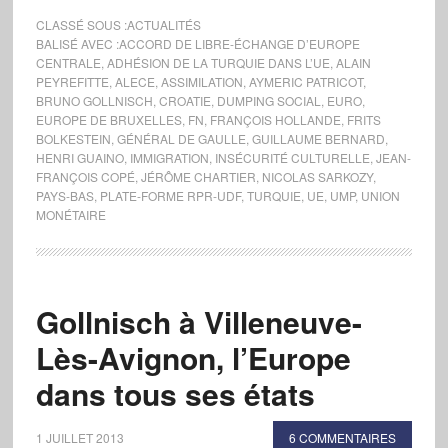
CLASSÉ SOUS :
ACTUALITÉS
BALISÉ AVEC :
ACCORD DE LIBRE-ÉCHANGE D’EUROPE
CENTRALE
,
ADHÉSION DE LA TURQUIE DANS L’UE
,
ALAIN
PEYREFITTE
,
ALECE
,
ASSIMILATION
,
AYMERIC PATRICOT
,
BRUNO GOLLNISCH
,
CROATIE
,
DUMPING SOCIAL
,
EURO
,
EUROPE DE BRUXELLES
,
FN
,
FRANÇOIS HOLLANDE
,
FRITS
BOLKESTEIN
,
GÉNÉRAL DE GAULLE
,
GUILLAUME BERNARD
,
HENRI GUAINO
,
IMMIGRATION
,
INSÉCURITÉ CULTURELLE
,
JEAN-
FRANÇOIS COPÉ
,
JÉRÔME CHARTIER
,
NICOLAS SARKOZY
,
PAYS-BAS
,
PLATE-FORME RPR-UDF
,
TURQUIE
,
UE
,
UMP
,
UNION
MONÉTAIRE
Gollnisch à Villeneuve-
Lès-Avignon, l’Europe
dans tous ses états
1 JUILLET 2013
6 COMMENTAIRES