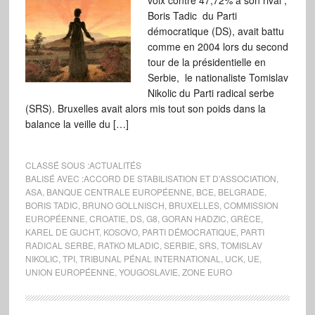
voix contre 47,72% à son rival ,
Boris Tadic du Parti
démocratique (DS), avait battu
comme en 2004 lors du second
tour de la présidentielle en
Serbie, le nationaliste Tomislav
Nikolic du Parti radical serbe
(SRS). Bruxelles avait alors mis tout son poids dans la
balance la veille du […]
CLASSÉ SOUS :
ACTUALITÉS
BALISÉ AVEC :
ACCORD DE STABILISATION ET D’ASSOCIATION
,
ASA
,
BANQUE CENTRALE EUROPÉENNE
,
BCE
,
BELGRADE
,
BORIS TADIC
,
BRUNO GOLLNISCH
,
BRUXELLES
,
COMMISSION
EUROPÉENNE
,
CROATIE
,
DS
,
G8
,
GORAN HADZIC
,
GRÈCE
,
KAREL DE GUCHT
,
KOSOVO
,
PARTI DÉMOCRATIQUE
,
PARTI
RADICAL SERBE
,
RATKO MLADIC
,
SERBIE
,
SRS
,
TOMISLAV
NIKOLIC
,
TPI
,
TRIBUNAL PÉNAL INTERNATIONAL
,
UCK
,
UE
,
UNION EUROPÉENNE
,
YOUGOSLAVIE
,
ZONE EURO