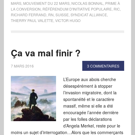
MARS
,
MOUVEMENT DU 22 MARS
,
NICOLAS BONNAL
,
PRIME À
LA CONVERSION
,
RÉFÉRENDUM D'INITIATIVE POPULAIRE
,
RIC
,
RICHARD FERRAND
,
RN
,
SUISSE
,
SYNDICAT ALLIANCE
,
THIERRY PAUL VALETTE
,
VICTOR HUGO
Ça va mal finir ?
7 MARS 2016
3 COMMENTAIRES
L’Europe aux abois cherche
désespérément à stopper
l’invasion migratoire, dont la
spontanéité et le caractère
massif, même si elle a été
encouragée l’année dernière
par les folles déclarations
d’Angela Merkel, reste pour le
moins un sujet d’interrogation…Alors que les commerçants