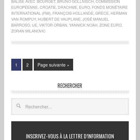
BALISÉ AVEC :
BOURGET
,
BRUNO GOLLNISCH
,
COMMISSION
EUROPÉENNE
,
CROATIE
,
DRACHME
,
EURO
,
FONDS MONÉTAIRE
INTERNATIONAL (FMI)
,
FRANÇOIS HOLLANDE
,
GRÈCE
,
HERMAN
VAN ROMPUY
,
HUBERT DE VAUPLANE
,
JOSÉ MANUEL
BARROSO
,
UE
,
VIKTOR ORBAN
,
YANNICK NOAH
,
ZONE EURO
,
ZORAN MILANOVIC
1
2
Page suivante »
RECHERCHER
INSCRIVEZ-VOUS À LA LETTRE D’INFORMATION