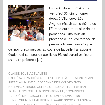
Bruno Gollnisch présidait ce
vendredi 30 juin un dîner
débat à Villeneuve-Lès-
Avignon (Gard) sur le thème de
l’Europe qui a réuni plus de 200
personnes. Une réunion
précédée d’une conférence de
presse à Nîmes couverte par
de nombreux médias, au cours de laquelle il a apporté
également son soutien aux listes FN qui seront en lice en
2014, en présence […]
CLASSÉ SOUS :
ACTUALITÉS
BALISÉ AVEC :
ADHÉSION DE LA CROATIE À L’UE
,
AEMN
,
ALAIN
JUPPÉ
,
ALLIANCE EUROPÉENNE DES MOUVEMENTS
NATIONAUX
,
BRUNO GOLLNISCH
,
BULGARIE
,
CHRISTIANE
TAUBIRA
,
COLONEL FRANÇOIS BONNIEU
,
COMMISSION
EUROPÉENNE
,
CROATIE
,
DIRECTION NATIONALE DU
RENSEIGNEMENT AMÉRICAIN
,
EDWARD SNOWDEN
,
ESPAGNE
,
EUROPE
,
GARD
,
GILLES CAÏTOCULI
,
GRAND MARCHÉ