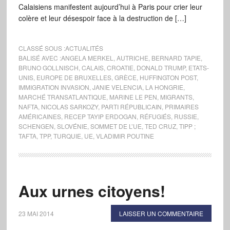
Calaisiens manifestent aujourd’hui à Paris pour crier leur
colère et leur désespoir face à la destruction de […]
CLASSÉ SOUS :
ACTUALITÉS
BALISÉ AVEC :
ANGELA MERKEL
,
AUTRICHE
,
BERNARD TAPIE
,
BRUNO GOLLNISCH
,
CALAIS
,
CROATIE
,
DONALD TRUMP
,
ETATS-
UNIS
,
EUROPE DE BRUXELLES
,
GRÈCE
,
HUFFINGTON POST
,
IMMIGRATION INVASION
,
JANIE VELENCIA
,
LA HONGRIE
,
MARCHÉ TRANSATLANTIQUE
,
MARINE LE PEN
,
MIGRANTS
,
NAFTA
,
NICOLAS SARKOZY
,
PARTI RÉPUBLICAIN
,
PRIMAIRES
AMÉRICAINES
,
RECEP TAYIP ERDOGAN
,
RÉFUGIÉS
,
RUSSIE
,
SCHENGEN
,
SLOVÉNIE
,
SOMMET DE L’UE
,
TED CRUZ
,
TIPP ;
TAFTA
,
TPP
,
TURQUIE
,
UE
,
VLADIMIR POUTINE
Aux urnes citoyens!
23 MAI 2014
LAISSER UN COMMENTAIRE