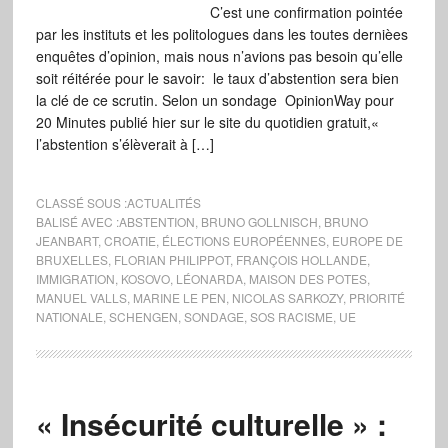
C’est une confirmation pointée
par les instituts et les politologues dans les toutes dernièes
enquêtes d’opinion, mais nous n’avions pas besoin qu’elle
soit réitérée pour le savoir: le taux d’abstention sera bien
la clé de ce scrutin. Selon un sondage OpinionWay pour
20 Minutes publié hier sur le site du quotidien gratuit,«
l’abstention s’élèverait à […]
CLASSÉ SOUS :
ACTUALITÉS
BALISÉ AVEC :
ABSTENTION
,
BRUNO GOLLNISCH
,
BRUNO
JEANBART
,
CROATIE
,
ÉLECTIONS EUROPÉENNES
,
EUROPE DE
BRUXELLES
,
FLORIAN PHILIPPOT
,
FRANÇOIS HOLLANDE
,
IMMIGRATION
,
KOSOVO
,
LÉONARDA
,
MAISON DES POTES
,
MANUEL VALLS
,
MARINE LE PEN
,
NICOLAS SARKOZY
,
PRIORITÉ
NATIONALE
,
SCHENGEN
,
SONDAGE
,
SOS RACISME
,
UE
« Insécurité culturelle » :