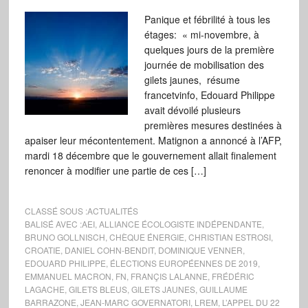
Panique et fébrilité à tous les
étages: « mi-novembre, à
quelques jours de la première
journée de mobilisation des
gilets jaunes, résume
francetvinfo, Edouard Philippe
avait dévoilé plusieurs
premières mesures destinées à
apaiser leur mécontentement. Matignon a annoncé à l’AFP,
mardi 18 décembre que le gouvernement allait finalement
renoncer à modifier une partie de ces […]
CLASSÉ SOUS :
ACTUALITÉS
BALISÉ AVEC :
AEI
,
ALLIANCE ÉCOLOGISTE INDÉPENDANTE
,
BRUNO GOLLNISCH
,
CHÈQUE ÉNERGIE
,
CHRISTIAN ESTROSI
,
CROATIE
,
DANIEL COHN-BENDIT
,
DOMINIQUE VENNER
,
EDOUARD PHILIPPE
,
ÉLECTIONS EUROPÉENNES DE 2019
,
EMMANUEL MACRON
,
FN
,
FRANÇIS LALANNE
,
FRÉDÉRIC
LAGACHE
,
GILETS BLEUS
,
GILETS JAUNES
,
GUILLAUME
BARRAZONE
,
JEAN-MARC GOVERNATORI
,
LREM
,
L’APPEL DU 22