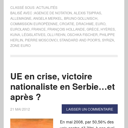
CLASSÉ SOUS :
ACTUALITÉS
BALISÉ AVEC :
AGENCE DE NOTATION
,
ALEXIS TSIPRAS
,
ALLEMAGNE
,
ANGELA MERKEL
,
BRUNO GOLLNISCH
,
COMMISSION EUROPÉENNE
,
CROATIE
,
DRACHME
,
EURO
,
EUROLAND
,
FRANCE
,
FRANÇOIS HOLLANDE
,
GRÈCE
,
HYÈRES
,
KUNA
,
LÉGISLATIVES
,
OLLI REHN
,
OSCHKA FISCHER
,
PHILIPPE
HERLIN
,
PIERRE MOSCOVICI
,
STANDARD AND POOR'S
,
SYRIZA
,
ZONE EURO
UE en crise, victoire
nationaliste en Serbie…et
après ?
21 MAI 2012
LAISSER UN COMMENTAIRE
En mai 2008, par 50,56% des