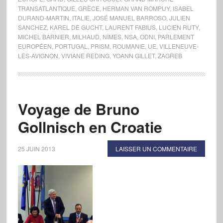
TRANSATLANTIQUE
,
GRÈCE
,
HERMAN VAN ROMPUY
,
ISABEL
DURAND-MARTIN
,
ITALIE
,
JOSÉ MANUEL BARROSO
,
JULIEN
SANCHEZ
,
KAREL DE GUCHT
,
LAURENT FABIUS
,
LUCIEN RUTY
,
MICHEL BARNIER
,
MILHAUD
,
NÎMES
,
NSA
,
ODNI
,
PARLEMENT
EUROPÉEN
,
PORTUGAL
,
PRISM
,
ROUMANIE
,
UE
,
VILLENEUVE-
LÈS-AVIGNON
,
VIVIANE REDING
,
YOANN GILLET
,
ZAGREB
Voyage de Bruno
Gollnisch en Croatie
25 JUIN 2013
LAISSER UN COMMENTAIRE