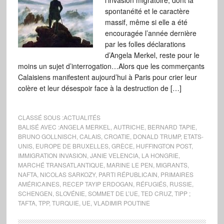
l’invasion migratoire, dont la
spontanéité et le caractère
massif, même si elle a été
encouragée l’année dernière
par les folles déclarations
d’Angela Merkel, reste pour le
moins un sujet d’interrogation…Alors que les commerçants
Calaisiens manifestent aujourd’hui à Paris pour crier leur
colère et leur désespoir face à la destruction de […]
CLASSÉ SOUS :
ACTUALITÉS
BALISÉ AVEC :
ANGELA MERKEL
,
AUTRICHE
,
BERNARD TAPIE
,
BRUNO GOLLNISCH
,
CALAIS
,
CROATIE
,
DONALD TRUMP
,
ETATS-
UNIS
,
EUROPE DE BRUXELLES
,
GRÈCE
,
HUFFINGTON POST
,
IMMIGRATION INVASION
,
JANIE VELENCIA
,
LA HONGRIE
,
MARCHÉ TRANSATLANTIQUE
,
MARINE LE PEN
,
MIGRANTS
,
NAFTA
,
NICOLAS SARKOZY
,
PARTI RÉPUBLICAIN
,
PRIMAIRES
AMÉRICAINES
,
RECEP TAYIP ERDOGAN
,
RÉFUGIÉS
,
RUSSIE
,
SCHENGEN
,
SLOVÉNIE
,
SOMMET DE L’UE
,
TED CRUZ
,
TIPP ;
TAFTA
,
TPP
,
TURQUIE
,
UE
,
VLADIMIR POUTINE