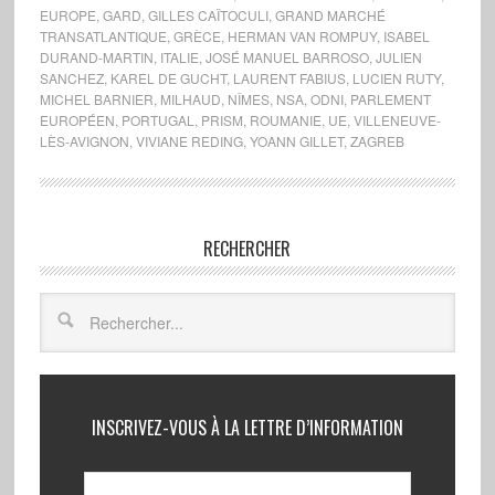
EUROPE
,
GARD
,
GILLES CAÏTOCULI
,
GRAND MARCHÉ
TRANSATLANTIQUE
,
GRÈCE
,
HERMAN VAN ROMPUY
,
ISABEL
DURAND-MARTIN
,
ITALIE
,
JOSÉ MANUEL BARROSO
,
JULIEN
SANCHEZ
,
KAREL DE GUCHT
,
LAURENT FABIUS
,
LUCIEN RUTY
,
MICHEL BARNIER
,
MILHAUD
,
NÎMES
,
NSA
,
ODNI
,
PARLEMENT
EUROPÉEN
,
PORTUGAL
,
PRISM
,
ROUMANIE
,
UE
,
VILLENEUVE-
LÈS-AVIGNON
,
VIVIANE REDING
,
YOANN GILLET
,
ZAGREB
RECHERCHER
INSCRIVEZ-VOUS À LA LETTRE D’INFORMATION