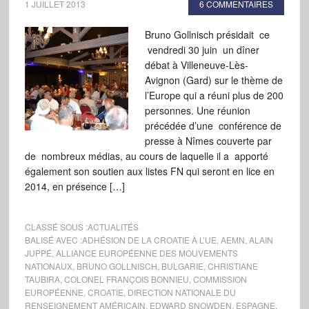
1 JUILLET 2013
6 COMMENTAIRES
Bruno Gollnisch présidait ce
vendredi 30 juin un dîner
débat à Villeneuve-Lès-
Avignon (Gard) sur le thème de
l’Europe qui a réuni plus de 200
personnes. Une réunion
précédée d’une conférence de
presse à Nîmes couverte par
de nombreux médias, au cours de laquelle il a apporté
également son soutien aux listes FN qui seront en lice en
2014, en présence […]
CLASSÉ SOUS :
ACTUALITÉS
BALISÉ AVEC :
ADHÉSION DE LA CROATIE À L’UE
,
AEMN
,
ALAIN
JUPPÉ
,
ALLIANCE EUROPÉENNE DES MOUVEMENTS
NATIONAUX
,
BRUNO GOLLNISCH
,
BULGARIE
,
CHRISTIANE
TAUBIRA
,
COLONEL FRANÇOIS BONNIEU
,
COMMISSION
EUROPÉENNE
,
CROATIE
,
DIRECTION NATIONALE DU
RENSEIGNEMENT AMÉRICAIN
,
EDWARD SNOWDEN
,
ESPAGNE
,