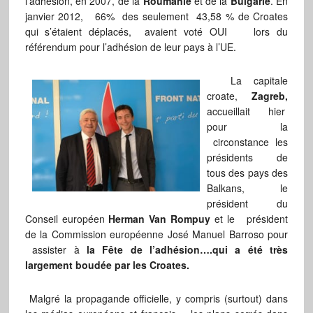
l’adhésion, en 2007, de la
Roumanie
et de la
Bulgarie
. En
janvier 2012, 66% des seulement 43,58 % de Croates
qui s’étaient déplacés, avaient voté OUI lors du
référendum pour l’adhésion de leur pays à l’UE.
La capitale
croate,
Zagreb,
accueillait hier
pour la
circonstance les
présidents de
tous des pays des
Balkans, le
président du
Conseil européen
Herman Van Rompuy
et le président
de la Commission européenne José Manuel Barroso pour
assister à
la Fête de l’adhésion….qui a été très
largement boudée par les Croates.
Malgré la propagande officielle, y compris (surtout) dans