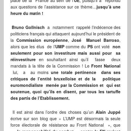
place de la France au sein de l’
UE
, puisqu’il a répondu
aux questions de l’assistance sur ce thème…
jusqu’à une
heure du matin !
Bruno Gollnisch
a notamment rappelé l’indécence des
politiciens français qui attaquent aujourd’hui le président de
la
Commission européenne
,
José Manuel Barroso
,
alors que les élus de l’
UMP
comme du
PS
ont voté
non
seulement pour son investiture mais aussi pour sa
réinvestiture
en souhaitant ainsi qu’il fasse deux
mandats à la tête de la Commission ! Le
Front National
lui, a au moins
une totale pertinence dans ses
critiques de l’entité bruxelloise et de la politique
euromondialiste menée par la Commission et qui est
soutenue, quoi qu’ils en disent, par tous les tartuffe
des partis de l’Etablissement.
Il est ainsi dans l’ordre des choses qu’un
Alain Juppé
écrive sur son blog que « L’UMP est désormais la seule
force électorale de résistance au Front National », que