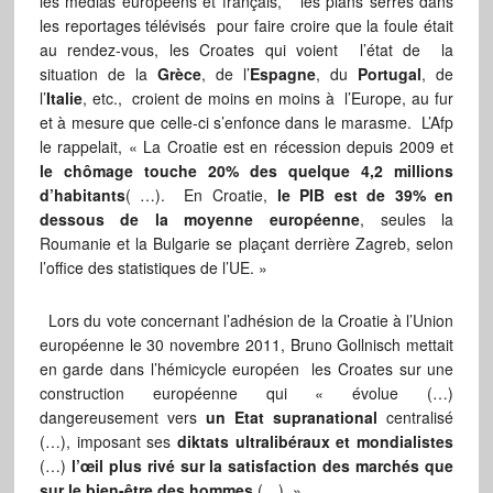
les médias européens et français, les plans serrés dans
les reportages télévisés pour faire croire que la foule était
au rendez-vous, les Croates qui voient l’état de la
situation de la
Grèce
, de l’
Espagne
, du
Portugal
, de
l’
Italie
, etc., croient de moins en moins à l’Europe, au fur
et à mesure que celle-ci s’enfonce dans le marasme. L’Afp
le rappelait, « La Croatie est en récession depuis 2009 et
le chômage touche 20% des quelque 4,2 millions
d’habitants
( …). En Croatie,
le PIB est de 39% en
dessous de la moyenne européenne
, seules la
Roumanie et la Bulgarie se plaçant derrière Zagreb, selon
l’office des statistiques de l’UE. »
Lors du vote concernant l’adhésion de la Croatie à l’Union
européenne le 30 novembre 2011, Bruno Gollnisch mettait
en garde dans l’hémicycle européen les Croates sur une
construction européenne qui « évolue (…)
dangereusement vers
un Etat supranational
centralisé
(…), imposant ses
diktats ultralibéraux et mondialistes
(…)
l’œil plus rivé sur la satisfaction des marchés que
sur le bien-être des hommes
(…). »