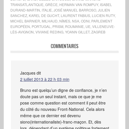
TRANSATLANTIQUE
,
GRÈCE
,
HERMAN VAN ROMPUY
,
ISABEL
DURAND-MARTIN
,
ITALIE
,
JOSÉ MANUEL BARROSO
,
JULIEN
SANCHEZ
,
KAREL DE GUCHT
,
LAURENT FABIUS
,
LUCIEN RUTY
,
MICHEL BARNIER
,
MILHAUD
,
NÎMES
,
NSA
,
ODNI
,
PARLEMENT
EUROPÉEN
,
PORTUGAL
,
PRISM
,
ROUMANIE
,
UE
,
VILLENEUVE-
LÈS-AVIGNON
,
VIVIANE REDING
,
YOANN GILLET
,
ZAGREB
COMMENTAIRES
Jacques
dit
2 juillet 2013 à 22 h 03 min
Bruno est quelqu’un digne de confiance, je n’en
doute pas un seul instant, mais ce que je me
pose comme question est comment il peut être
du côté du nouveau Front-National. Cela alors
même que ce dernier est devenu
siono(internationaliste)-franc-maçon. Et, dès
lors, dépendant d’un système politique fortement