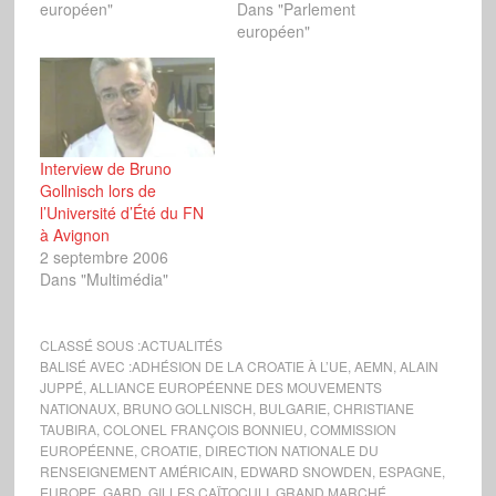
européen"
Dans "Parlement
européen"
Interview de Bruno
Gollnisch lors de
l’Université d’Été du FN
à Avignon
2 septembre 2006
Dans "Multimédia"
CLASSÉ SOUS :
ACTUALITÉS
BALISÉ AVEC :
ADHÉSION DE LA CROATIE À L’UE
,
AEMN
,
ALAIN
JUPPÉ
,
ALLIANCE EUROPÉENNE DES MOUVEMENTS
NATIONAUX
,
BRUNO GOLLNISCH
,
BULGARIE
,
CHRISTIANE
TAUBIRA
,
COLONEL FRANÇOIS BONNIEU
,
COMMISSION
EUROPÉENNE
,
CROATIE
,
DIRECTION NATIONALE DU
RENSEIGNEMENT AMÉRICAIN
,
EDWARD SNOWDEN
,
ESPAGNE
,
EUROPE
,
GARD
,
GILLES CAÏTOCULI
,
GRAND MARCHÉ