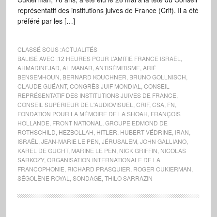
représentatif des institutions juives de France (Crif). Il a été
préféré par les […]
CLASSÉ SOUS :
ACTUALITÉS
BALISÉ AVEC :
12 HEURES POUR L’AMITIÉ FRANCE ISRAËL
,
AHMADINEJAD
,
AL MANAR
,
ANTISÉMITISME
,
ARIÉ
BENSEMHOUN
,
BERNARD KOUCHNER
,
BRUNO GOLLNISCH
,
CLAUDE GUÉANT
,
CONGRÈS JUIF MONDIAL
,
CONSEIL
REPRÉSENTATIF DES INSTITUTIONS JUIVES DE FRANCE
,
CONSEIL SUPÉRIEUR DE L'AUDIOVISUEL
,
CRIF
,
CSA
,
FN
,
FONDATION POUR LA MÉMOIRE DE LA SHOAH
,
FRANÇOIS
HOLLANDE
,
FRONT NATIONAL
,
GROUPE EDMOND DE
ROTHSCHILD
,
HEZBOLLAH
,
HITLER
,
HUBERT VÉDRINE
,
IRAN
,
ISRAËL
,
JEAN-MARIE LE PEN
,
JÉRUSALEM
,
JOHN GALLIANO
,
KAREL DE GUCHT
,
MARINE LE PEN
,
NICK GRIFFIN
,
NICOLAS
SARKOZY
,
ORGANISATION INTERNATIONALE DE LA
FRANCOPHONIE
,
RICHARD PRASQUIER
,
ROGER CUKIERMAN
,
SÉGOLÈNE ROYAL
,
SONDAGE
,
THILO SARRAZIN