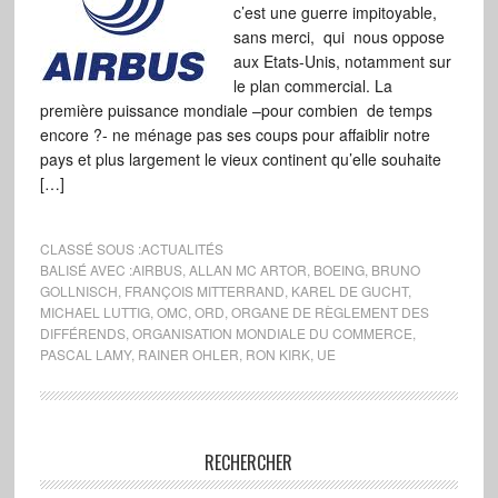
c’est une guerre impitoyable,
sans merci, qui nous oppose
aux Etats-Unis, notamment sur
le plan commercial. La
première puissance mondiale –pour combien de temps
encore ?- ne ménage pas ses coups pour affaiblir notre
pays et plus largement le vieux continent qu’elle souhaite
[…]
CLASSÉ SOUS :
ACTUALITÉS
BALISÉ AVEC :
AIRBUS
,
ALLAN MC ARTOR
,
BOEING
,
BRUNO
GOLLNISCH
,
FRANÇOIS MITTERRAND
,
KAREL DE GUCHT
,
MICHAEL LUTTIG
,
OMC
,
ORD
,
ORGANE DE RÈGLEMENT DES
DIFFÉRENDS
,
ORGANISATION MONDIALE DU COMMERCE
,
PASCAL LAMY
,
RAINER OHLER
,
RON KIRK
,
UE
RECHERCHER