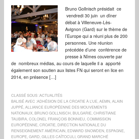
Bruno Gollnisch présidait ce
vendredi 30 juin un dîner
débat à Villeneuve-Lès-
Avignon (Gard) sur le thème de
l’Europe qui a réuni plus de 200
personnes. Une réunion
précédée d’une conférence de
presse à Nîmes couverte par
de nombreux médias, au cours de laquelle il a apporté
également son soutien aux listes FN qui seront en lice en
2014, en présence […]
CLASSÉ SOUS :
ACTUALITÉS
BALISÉ AVEC :
ADHÉSION DE LA CROATIE À L’UE
,
AEMN
,
ALAIN
JUPPÉ
,
ALLIANCE EUROPÉENNE DES MOUVEMENTS
NATIONAUX
,
BRUNO GOLLNISCH
,
BULGARIE
,
CHRISTIANE
TAUBIRA
,
COLONEL FRANÇOIS BONNIEU
,
COMMISSION
EUROPÉENNE
,
CROATIE
,
DIRECTION NATIONALE DU
RENSEIGNEMENT AMÉRICAIN
,
EDWARD SNOWDEN
,
ESPAGNE
,
EUROPE
,
GARD
,
GILLES CAÏTOCULI
,
GRAND MARCHÉ