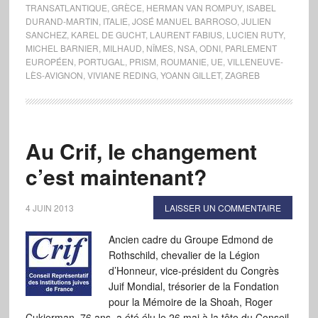
TRANSATLANTIQUE
,
GRÈCE
,
HERMAN VAN ROMPUY
,
ISABEL
DURAND-MARTIN
,
ITALIE
,
JOSÉ MANUEL BARROSO
,
JULIEN
SANCHEZ
,
KAREL DE GUCHT
,
LAURENT FABIUS
,
LUCIEN RUTY
,
MICHEL BARNIER
,
MILHAUD
,
NÎMES
,
NSA
,
ODNI
,
PARLEMENT
EUROPÉEN
,
PORTUGAL
,
PRISM
,
ROUMANIE
,
UE
,
VILLENEUVE-
LÈS-AVIGNON
,
VIVIANE REDING
,
YOANN GILLET
,
ZAGREB
Au Crif, le changement
c’est maintenant?
4 JUIN 2013
LAISSER UN COMMENTAIRE
Ancien cadre du Groupe Edmond de
Rothschild, chevalier de la Légion
d’Honneur, vice-président du Congrès
Juif Mondial, trésorier de la Fondation
pour la Mémoire de la Shoah, Roger
Cukierman, 76 ans, a été élu le 26 mai à la tête du Conseil