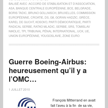
BALISÉ AVEC :
ACCORD DE STABILISATION ET D’ASSOCIATION
,
ASA
,
BANQUE CENTRALE EUROPÉENNE
,
BCE
,
BELGRADE
,
BORIS TADIC
,
BRUNO GOLLNISCH
,
BRUXELLES
,
COMMISSION
EUROPÉENNE
,
CROATIE
,
DS
,
G8
,
GORAN HADZIC
,
GRÈCE
,
KAREL DE GUCHT
,
KOSOVO
,
PARTI DÉMOCRATIQUE
,
PARTI
RADICAL SERBE
,
RATKO MLADIC
,
SERBIE
,
SRS
,
TOMISLAV
NIKOLIC
,
TPI
,
TRIBUNAL PÉNAL INTERNATIONAL
,
UCK
,
UE
,
UNION EUROPÉENNE
,
YOUGOSLAVIE
,
ZONE EURO
Guerre Boeing-Airbus:
heureusement qu’il y a
l’OMC…
1 JUILLET 2010
François Mitterrand en avait
fait l’aveu à la fin de sa vie,