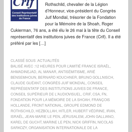
Rothschild, chevalier de la Légion
d’Honneur, vice-président du Congrès
Juif Mondial, trésorier de la Fondation
pour la Mémoire de la Shoah, Roger
Cukierman, 76 ans, a été élu le 26 mai à la tête du Conseil
représentatif des institutions juives de France (Crif). Il a été
préféré par les […]
CLASSÉ SOUS :
ACTUALITÉS
BALISÉ AVEC :
12 HEURES POUR L’AMITIÉ FRANCE ISRAËL
,
AHMADINEJAD
,
AL MANAR
,
ANTISÉMITISME
,
ARIÉ
BENSEMHOUN
,
BERNARD KOUCHNER
,
BRUNO GOLLNISCH
,
CLAUDE GUÉANT
,
CONGRÈS JUIF MONDIAL
,
CONSEIL
REPRÉSENTATIF DES INSTITUTIONS JUIVES DE FRANCE
,
CONSEIL SUPÉRIEUR DE L'AUDIOVISUEL
,
CRIF
,
CSA
,
FN
,
FONDATION POUR LA MÉMOIRE DE LA SHOAH
,
FRANÇOIS
HOLLANDE
,
FRONT NATIONAL
,
GROUPE EDMOND DE
ROTHSCHILD
,
HEZBOLLAH
,
HITLER
,
HUBERT VÉDRINE
,
IRAN
,
ISRAËL
,
JEAN-MARIE LE PEN
,
JÉRUSALEM
,
JOHN GALLIANO
,
KAREL DE GUCHT
,
MARINE LE PEN
,
NICK GRIFFIN
,
NICOLAS
SARKOZY
,
ORGANISATION INTERNATIONALE DE LA