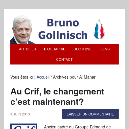
ARTICLES
BIOGRAPHIE
DOCTRINE
LIENS
CONTACT
Vous êtes ici :
Accueil
/
Archives pour Al Manar
Au Crif, le changement
c’est maintenant?
4 JUIN 2013
LAISSER UN COMMENTAIRE
Ancien cadre du Groupe Edmond de