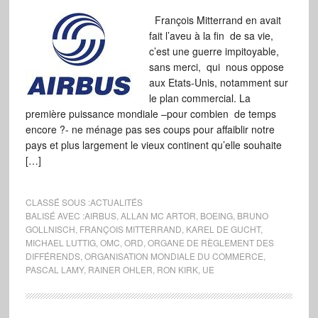
François Mitterrand en avait
fait l’aveu à la fin de sa vie,
c’est une guerre impitoyable,
sans merci, qui nous oppose
aux Etats-Unis, notamment sur
le plan commercial. La
première puissance mondiale –pour combien de temps
encore ?- ne ménage pas ses coups pour affaiblir notre
pays et plus largement le vieux continent qu’elle souhaite
[…]
CLASSÉ SOUS :
ACTUALITÉS
BALISÉ AVEC :
AIRBUS
,
ALLAN MC ARTOR
,
BOEING
,
BRUNO
GOLLNISCH
,
FRANÇOIS MITTERRAND
,
KAREL DE GUCHT
,
MICHAEL LUTTIG
,
OMC
,
ORD
,
ORGANE DE RÈGLEMENT DES
DIFFÉRENDS
,
ORGANISATION MONDIALE DU COMMERCE
,
PASCAL LAMY
,
RAINER OHLER
,
RON KIRK
,
UE