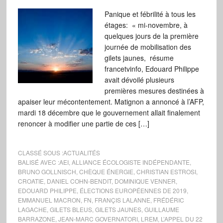
Panique et fébrilité à tous les
étages: « mi-novembre, à
quelques jours de la première
journée de mobilisation des
gilets jaunes, résume
francetvinfo, Edouard Philippe
avait dévoilé plusieurs
premières mesures destinées à
apaiser leur mécontentement. Matignon a annoncé à l’AFP,
mardi 18 décembre que le gouvernement allait finalement
renoncer à modifier une partie de ces […]
CLASSÉ SOUS :
ACTUALITÉS
BALISÉ AVEC :
AEI
,
ALLIANCE ÉCOLOGISTE INDÉPENDANTE
,
BRUNO GOLLNISCH
,
CHÈQUE ÉNERGIE
,
CHRISTIAN ESTROSI
,
CROATIE
,
DANIEL COHN-BENDIT
,
DOMINIQUE VENNER
,
EDOUARD PHILIPPE
,
ÉLECTIONS EUROPÉENNES DE 2019
,
EMMANUEL MACRON
,
FN
,
FRANÇIS LALANNE
,
FRÉDÉRIC
LAGACHE
,
GILETS BLEUS
,
GILETS JAUNES
,
GUILLAUME
BARRAZONE
,
JEAN-MARC GOVERNATORI
,
LREM
,
L’APPEL DU 22