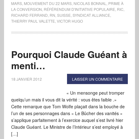
MARS
,
MOUVEMENT DU 22 MARS
,
NICOLAS BONNAL
,
PRIME À
LA CONVERSION
,
RÉFÉRENDUM D'INITIATIVE POPULAIRE
,
RIC
,
RICHARD FERRAND
,
RN
,
SUISSE
,
SYNDICAT ALLIANCE
,
THIERRY PAUL VALETTE
,
VICTOR HUGO
Pourquoi Claude Guéant à
menti…
18 JANVIER 2012
LAISSER UN COMMENTAIRE
« Un mensonge peut tromper
quelqu’un mais il vous dit la vérité : vous êtes faible .»
Cette remarque que Tom Wolfe plaçait dans la bouche de
l’un de ses personnages dans « Le Bûcher des vanités »
s’applique parfaitement à l’exercice auquel s’est livré hier
Claude Guéant. Le Ministre de l’Intérieur s’est employé à
[…]