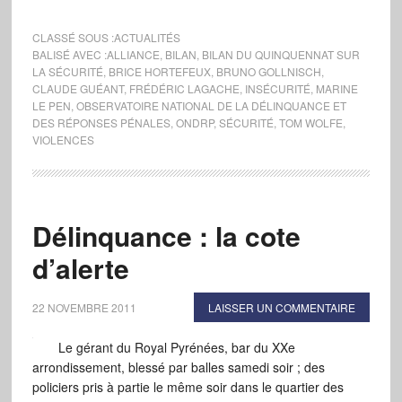
CLASSÉ SOUS :
ACTUALITÉS
BALISÉ AVEC :
ALLIANCE
,
BILAN
,
BILAN DU QUINQUENNAT SUR
LA SÉCURITÉ
,
BRICE HORTEFEUX
,
BRUNO GOLLNISCH
,
CLAUDE GUÉANT
,
FRÉDÉRIC LAGACHE
,
INSÉCURITÉ
,
MARINE
LE PEN
,
OBSERVATOIRE NATIONAL DE LA DÉLINQUANCE ET
DES RÉPONSES PÉNALES
,
ONDRP
,
SÉCURITÉ
,
TOM WOLFE
,
VIOLENCES
Délinquance : la cote
d’alerte
22 NOVEMBRE 2011
LAISSER UN COMMENTAIRE
Le gérant du Royal Pyrénées, bar du XXe
arrondissement, blessé par balles samedi soir ; des
policiers pris à partie le même soir dans le quartier des