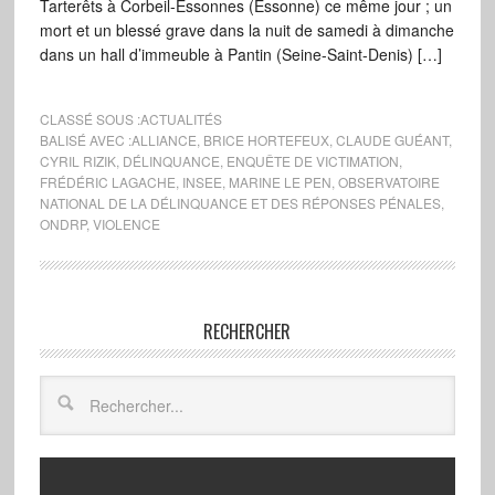
Tarterêts à Corbeil-Essonnes (Essonne) ce même jour ; un
mort et un blessé grave dans la nuit de samedi à dimanche
dans un hall d’immeuble à Pantin (Seine-Saint-Denis) […]
CLASSÉ SOUS :
ACTUALITÉS
BALISÉ AVEC :
ALLIANCE
,
BRICE HORTEFEUX
,
CLAUDE GUÉANT
,
CYRIL RIZIK
,
DÉLINQUANCE
,
ENQUÊTE DE VICTIMATION
,
FRÉDÉRIC LAGACHE
,
INSEE
,
MARINE LE PEN
,
OBSERVATOIRE
NATIONAL DE LA DÉLINQUANCE ET DES RÉPONSES PÉNALES
,
ONDRP
,
VIOLENCE
RECHERCHER