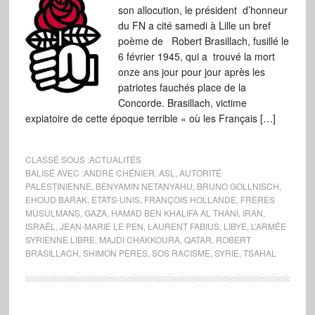
son allocution, le président d’honneur
du FN a cité samedi à Lille un bref
poème de Robert Brasillach, fusillé le
6 février 1945, qui a trouvé la mort
onze ans jour pour jour après les
patriotes fauchés place de la
Concorde. Brasillach, victime
expiatoire de cette époque terrible « où les Français […]
CLASSÉ SOUS :
ACTUALITÉS
BALISÉ AVEC :
ANDRÉ CHÉNIER
,
ASL
,
AUTORITÉ
PALESTINIENNE
,
BENYAMIN NETANYAHU
,
BRUNO GOLLNISCH
,
EHOUD BARAK
,
ETATS-UNIS
,
FRANÇOIS HOLLANDE
,
FRÈRES
MUSULMANS
,
GAZA
,
HAMAD BEN KHALIFA AL THANI
,
IRAN
,
ISRAËL
,
JEAN-MARIE LE PEN
,
LAURENT FABIUS
,
LIBYE
,
L’ARMÉE
SYRIENNE LIBRE
,
MAJDI CHAKKOURA
,
QATAR
,
ROBERT
BRASILLACH
,
SHIMON PÈRES
,
SOS RACISME
,
SYRIE
,
TSAHAL