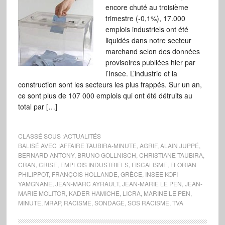
encore chuté au troisième
trimestre (-0,1%), 17.000
emplois industriels ont été
liquidés dans notre secteur
marchand selon des données
provisoires publiées hier par
l’Insee. L’industrie et la
construction sont les secteurs les plus frappés. Sur un an,
ce sont plus de 107 000 emplois qui ont été détruits au
total par […]
CLASSÉ SOUS :
ACTUALITÉS
BALISÉ AVEC :
AFFAIRE TAUBIRA-MINUTE
,
AGRIF
,
ALAIN JUPPÉ
,
BERNARD ANTONY
,
BRUNO GOLLNISCH
,
CHRISTIANE TAUBIRA
,
CRAN
,
CRISE
,
EMPLOIS INDUSTRIELS
,
FISCALISME
,
FLORIAN
PHILIPPOT
,
FRANÇOIS HOLLANDE
,
GRÈCE
,
INSEE KOFI
YAMGNANE
,
JEAN-MARC AYRAULT
,
JEAN-MARIE LE PEN
,
JEAN-
MARIE MOLITOR
,
KADER HAMICHE
,
LICRA
,
MARINE LE PEN
,
MINUTE
,
MRAP
,
RACISME
,
SONDAGE
,
SOS RACISME
,
TVA