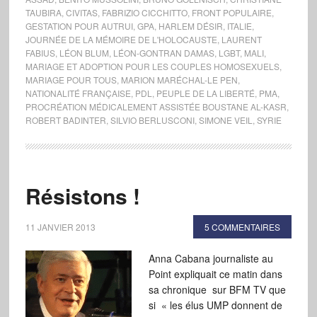
TAUBIRA
,
CIVITAS
,
FABRIZIO CICCHITTO
,
FRONT POPULAIRE
,
GESTATION POUR AUTRUI
,
GPA
,
HARLEM DÉSIR
,
ITALIE
,
JOURNÉE DE LA MÉMOIRE DE L'HOLOCAUSTE
,
LAURENT
FABIUS
,
LÉON BLUM
,
LÉON-GONTRAN DAMAS
,
LGBT
,
MALI
,
MARIAGE ET ADOPTION POUR LES COUPLES HOMOSEXUELS
,
MARIAGE POUR TOUS
,
MARION MARÉCHAL-LE PEN
,
NATIONALITÉ FRANÇAISE
,
PDL
,
PEUPLE DE LA LIBERTÉ
,
PMA
,
PROCRÉATION MÉDICALEMENT ASSISTÉE BOUSTANE AL-KASR
,
ROBERT BADINTER
,
SILVIO BERLUSCONI
,
SIMONE VEIL
,
SYRIE
Résistons !
11 JANVIER 2013
5 COMMENTAIRES
Anna Cabana journaliste au
Point expliquait ce matin dans
sa chronique sur BFM TV que
si « les élus UMP donnent de