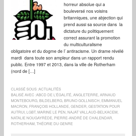
horreur absolue qui a
bouleversé nos voisins
britanniques, une abjection qui
prend aussi sa source dans la
dictature du politiquement
correct assurant la promotion
du multiculturalisme
obligatoire et du dogme de l’ antiracisme. Un drame révélé
mardi dans toute son ampleur dans un rapport rendu
public. Entre 1997 et 2013, dans la ville de Rotherham
(nord de […]
CLASSÉ SOUS :
ACTUALITÉS
BALISÉ AVEC :
ABCD DE L'ÉGALITÉ
,
ANGLETERRE
,
ARNAUD
MONTEBOURG
,
BILDELBERG
,
BRUNO GOLLNISCH
,
EMMANUEL
MACRON
,
FRANÇOIS HOLLANDE
,
GENDER
,
GESTATION POUR
AUTRUI
,
LGBT
,
MARINE LE PEN
,
NAJAT VALLAUD-BELKACEM
,
NATALIE NOUGAYRÈDE
,
PIERRE-ANDRÉ DE CHALENDAR
,
ROTHERHAM
,
THÉORIE DU GENRE