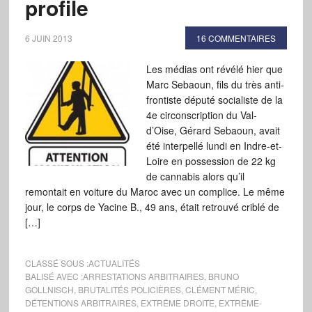
profile
6 JUIN 2013
16 COMMENTAIRES
Les médias ont révélé hier que
Marc Sebaoun, fils du très anti-
frontiste député socialiste de la
4e circonscription du Val-
d’Oise, Gérard Sebaoun, avait
été interpellé lundi en Indre-et-
Loire en possession de 22 kg
de cannabis alors qu’il
remontait en voiture du Maroc avec un complice. Le même
jour, le corps de Yacine B., 49 ans, était retrouvé criblé de
[…]
CLASSÉ SOUS :
ACTUALITÉS
BALISÉ AVEC :
ARRESTATIONS ARBITRAIRES
,
BRUNO
GOLLNISCH
,
BRUTALITÉS POLICIÈRES
,
CLÉMENT MÉRIC
,
DÉTENTIONS ARBITRAIRES
,
EXTRÊME DROITE
,
EXTRÊME-