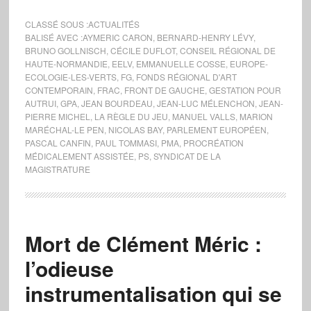
CLASSÉ SOUS :
ACTUALITÉS
BALISÉ AVEC :
AYMERIC CARON
,
BERNARD-HENRY LÉVY
,
BRUNO GOLLNISCH
,
CÉCILE DUFLOT
,
CONSEIL RÉGIONAL DE
HAUTE-NORMANDIE
,
EELV
,
EMMANUELLE COSSE
,
EUROPE-
ECOLOGIE-LES-VERTS
,
FG
,
FONDS RÉGIONAL D'ART
CONTEMPORAIN
,
FRAC
,
FRONT DE GAUCHE
,
GESTATION POUR
AUTRUI
,
GPA
,
JEAN BOURDEAU
,
JEAN-LUC MÉLENCHON
,
JEAN-
PIERRE MICHEL
,
LA RÈGLE DU JEU
,
MANUEL VALLS
,
MARION
MARÉCHAL-LE PEN
,
NICOLAS BAY
,
PARLEMENT EUROPÉEN
,
PASCAL CANFIN
,
PAUL TOMMASI
,
PMA
,
PROCRÉATION
MÉDICALEMENT ASSISTÉE
,
PS
,
SYNDICAT DE LA
MAGISTRATURE
Mort de Clément Méric :
l’odieuse
instrumentalisation qui se