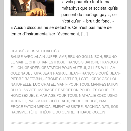
la voix pour dire tout le mal
métaphysique et sociétal qu’ils
pensent du mariage gay », ce
n’est qu’un « bruit de fond. »
« Aucun discours ne se détache. Ce n’est pas faute de
tenter d’instrumentaliser l’événement, […]
CLASSÉ SOUS :
ACTUALITÉS
BALISÉ AVEC :
ALAIN JUPPÉ
,
AMP
,
BRUNO GOLLNISCH
,
BRUNO
LE MAIRE
,
CHRISTIAN ESTROSI
,
FRANÇOIS BAROIN
,
FRANÇOIS
FILLON
,
GENDER
,
GESTATION POUR AUTRUI
,
GILLES-WILLIAM
GOLDNADEL
,
GPA
,
JEAN RASPAIL
,
JEAN-FRANÇOIS COPÉ
,
JEAN-
PIERRE RAFFARIN
,
JÉRÔME CHARTIER
,
LGBT
,
LOBBY GAY
,
LOI
NATURELLE
,
LUC CHATEL
,
MANIF POUR TOUS
,
MANIFESTATION
DU 13 JANVIER
,
MARIAGE ET ADOPTION POUR LES COUPLES
HOMOSEXUELS
,
MARIAGE POUR TOUS
,
NATHALIE KOSCIUSKO-
MORIZET
,
PAUL-MARIE COÛTEAUX
,
PIERRE BERGÉ
,
PMA
,
PROCRÉATION MÉDICALEMENT ASSISTÉE
,
RACHIDA DATI
,
SOS
RACISME
,
TÊTU
,
THÉORIE DU GENRE
,
THIBAUD COLLIN