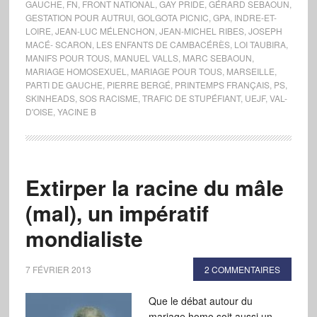
GAUCHE
,
FN
,
FRONT NATIONAL
,
GAY PRIDE
,
GÉRARD SEBAOUN
,
GESTATION POUR AUTRUI
,
GOLGOTA PICNIC
,
GPA
,
INDRE-ET-
LOIRE
,
JEAN-LUC MÉLENCHON
,
JEAN-MICHEL RIBES
,
JOSEPH
MACÉ- SCARON
,
LES ENFANTS DE CAMBACÉRÈS
,
LOI TAUBIRA
,
MANIFS POUR TOUS
,
MANUEL VALLS
,
MARC SEBAOUN
,
MARIAGE HOMOSEXUEL
,
MARIAGE POUR TOUS
,
MARSEILLE
,
PARTI DE GAUCHE
,
PIERRE BERGÉ
,
PRINTEMPS FRANÇAIS
,
PS
,
SKINHEADS
,
SOS RACISME
,
TRAFIC DE STUPÉFIANT
,
UEJF
,
VAL-
D'OISE
,
YACINE B
Extirper la racine du mâle
(mal), un impératif
mondialiste
7 FÉVRIER 2013
2 COMMENTAIRES
Que le débat autour du
mariage homo soit aussi un