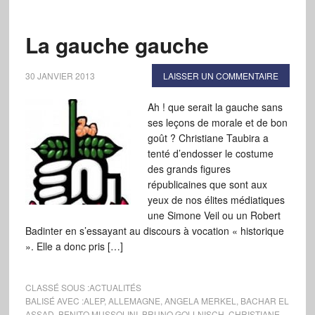
La gauche gauche
30 JANVIER 2013
LAISSER UN COMMENTAIRE
Ah ! que serait la gauche sans
ses leçons de morale et de bon
goût ? Christiane Taubira a
tenté d’endosser le costume
des grands figures
républicaines que sont aux
yeux de nos élites médiatiques
une Simone Veil ou un Robert
Badinter en s’essayant au discours à vocation « historique
». Elle a donc pris […]
CLASSÉ SOUS :
ACTUALITÉS
BALISÉ AVEC :
ALEP
,
ALLEMAGNE
,
ANGELA MERKEL
,
BACHAR EL
ASSAD
,
BENITO MUSSOLINI
,
BRUNO GOLLNISCH
,
CHRISTIANE