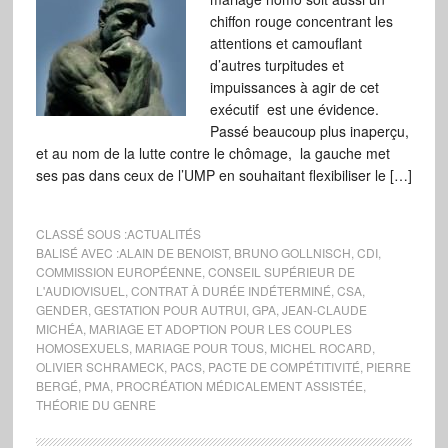
chiffon rouge concentrant les
attentions et camouflant
d’autres turpitudes et
impuissances à agir de cet
exécutif est une évidence.
Passé beaucoup plus inaperçu,
et au nom de la lutte contre le chômage, la gauche met
ses pas dans ceux de l’UMP en souhaitant flexibiliser le […]
CLASSÉ SOUS :
ACTUALITÉS
BALISÉ AVEC :
ALAIN DE BENOIST
,
BRUNO GOLLNISCH
,
CDI
,
COMMISSION EUROPÉENNE
,
CONSEIL SUPÉRIEUR DE
L'AUDIOVISUEL
,
CONTRAT À DURÉE INDÉTERMINÉ
,
CSA
,
GENDER
,
GESTATION POUR AUTRUI
,
GPA
,
JEAN-CLAUDE
MICHÉA
,
MARIAGE ET ADOPTION POUR LES COUPLES
HOMOSEXUELS
,
MARIAGE POUR TOUS
,
MICHEL ROCARD
,
OLIVIER SCHRAMECK
,
PACS
,
PACTE DE COMPÉTITIVITÉ
,
PIERRE
BERGÉ
,
PMA
,
PROCRÉATION MÉDICALEMENT ASSISTÉE
,
THÉORIE DU GENRE