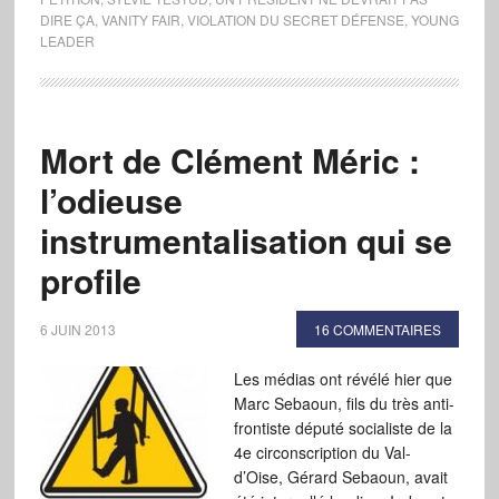
DIRE ÇA
,
VANITY FAIR
,
VIOLATION DU SECRET DÉFENSE
,
YOUNG
LEADER
Mort de Clément Méric :
l’odieuse
instrumentalisation qui se
profile
6 JUIN 2013
16 COMMENTAIRES
Les médias ont révélé hier que
Marc Sebaoun, fils du très anti-
frontiste député socialiste de la
4e circonscription du Val-
d’Oise, Gérard Sebaoun, avait