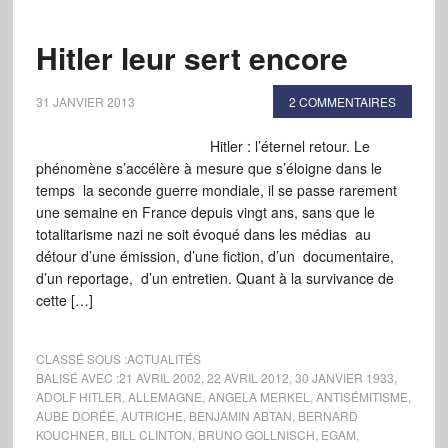
Hitler leur sert encore
31 JANVIER 2013
2 COMMENTAIRES
Hitler : l’éternel retour. Le
phénomène s’accélère à mesure que s’éloigne dans le
temps la seconde guerre mondiale, il se passe rarement
une semaine en France depuis vingt ans, sans que le
totalitarisme nazi ne soit évoqué dans les médias au
détour d’une émission, d’une fiction, d’un documentaire,
d’un reportage, d’un entretien. Quant à la survivance de
cette […]
CLASSÉ SOUS :
ACTUALITÉS
BALISÉ AVEC :
21 AVRIL 2002
,
22 AVRIL 2012
,
30 JANVIER 1933
,
ADOLF HITLER
,
ALLEMAGNE
,
ANGELA MERKEL
,
ANTISÉMITISME
,
AUBE DORÉE
,
AUTRICHE
,
BENJAMIN ABTAN
,
BERNARD
KOUCHNER
,
BILL CLINTON
,
BRUNO GOLLNISCH
,
EGAM
,