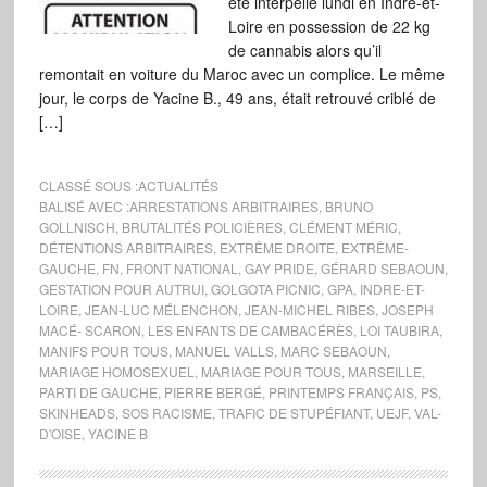
été interpellé lundi en Indre-et-
Loire en possession de 22 kg
de cannabis alors qu’il
remontait en voiture du Maroc avec un complice. Le même
jour, le corps de Yacine B., 49 ans, était retrouvé criblé de
[…]
CLASSÉ SOUS :
ACTUALITÉS
BALISÉ AVEC :
ARRESTATIONS ARBITRAIRES
,
BRUNO
GOLLNISCH
,
BRUTALITÉS POLICIÈRES
,
CLÉMENT MÉRIC
,
DÉTENTIONS ARBITRAIRES
,
EXTRÊME DROITE
,
EXTRÊME-
GAUCHE
,
FN
,
FRONT NATIONAL
,
GAY PRIDE
,
GÉRARD SEBAOUN
,
GESTATION POUR AUTRUI
,
GOLGOTA PICNIC
,
GPA
,
INDRE-ET-
LOIRE
,
JEAN-LUC MÉLENCHON
,
JEAN-MICHEL RIBES
,
JOSEPH
MACÉ- SCARON
,
LES ENFANTS DE CAMBACÉRÈS
,
LOI TAUBIRA
,
MANIFS POUR TOUS
,
MANUEL VALLS
,
MARC SEBAOUN
,
MARIAGE HOMOSEXUEL
,
MARIAGE POUR TOUS
,
MARSEILLE
,
PARTI DE GAUCHE
,
PIERRE BERGÉ
,
PRINTEMPS FRANÇAIS
,
PS
,
SKINHEADS
,
SOS RACISME
,
TRAFIC DE STUPÉFIANT
,
UEJF
,
VAL-
D'OISE
,
YACINE B