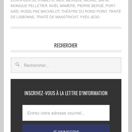
MONIQUE PELLETIER
,
NOËL MAMÈRE
,
PIERRE BERGÉ
,
PORT-
SAÏD
,
ROSELYNE BACHELOT
,
THÉÂTRE DU ROND-POINT
,
TRAITÉ
DE LISBONNE
,
TRAITÉ DE MAASTRICHT
,
YVES JEGO
RECHERCHER
INSCRIVEZ-VOUS À LA LETTRE D’INFORMATION