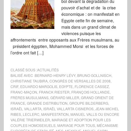
bol devant la dégradation du
pouvoir d’achat et de la crise
économique : on manifestait en
Egypte cette fin de semaine,
mais dans un grand climat de
violences puisque les
affrontements entre opposants aux Frères musulmans, au
président égyptien, Mohammed Morsi et les forces de
l’ordre ont fait […]
CLASSÉ SOUS :
ACTUALITÉS
BALISÉ AVEC :
BERNARD-HENRY LÉVY
,
BRUNO GOLLNISCH
,
CHRISTIANE TAUBIRA
,
CONGRÈS DE VERSAILLES DE 2008
,
CRIF
,
EDUARDO MARGOLIS
,
EGYPTE
,
FLORENCE CASSEZ
,
FRANC-MAÇON
,
FRANCK RIESTER
,
FRANÇOIS HOLLANDE
,
FRÈRES MUSULMANS
,
GÉRARD MILLER
,
GRAND ORIENT DE
FRANCE
,
GRANDE DISTRIBUTION
,
GROUPE BILDERBERG
,
ISRAËL VALLARTA
,
ISRAËL VALLARTA CISNEROS
,
JEAN-MICHEL
RIBES
,
LECLERC
,
MANIFESTATION
,
MANUEL VALLS OU ENCORE
VALÉRIE TRIERWEILER
,
MARIAGE ET ADOPTION POUR LES
COUPLES HOMOSEXUELS
,
MARIAGE POUR TOUS
,
MÉCANISME
EUROPÉEN DE STABILITÉ
,
MES
,
MEXIQUE
,
MICHEL SAPIN
,