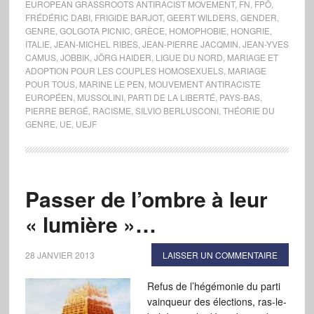
EUROPEAN GRASSROOTS ANTIRACIST MOVEMENT
,
FN
,
FPÖ
,
FRÉDÉRIC DABI
,
FRIGIDE BARJOT
,
GEERT WILDERS
,
GENDER
,
GENRE
,
GOLGOTA PICNIC
,
GRÈCE
,
HOMOPHOBIE
,
HONGRIE
,
ITALIE
,
JEAN-MICHEL RIBES
,
JEAN-PIERRE JACQMIN
,
JEAN-YVES
CAMUS
,
JOBBIK
,
JÖRG HAIDER
,
LIGUE DU NORD
,
MARIAGE ET
ADOPTION POUR LES COUPLES HOMOSEXUELS
,
MARIAGE
POUR TOUS
,
MARINE LE PEN
,
MOUVEMENT ANTIRACISTE
EUROPÉEN
,
MUSSOLINI
,
PARTI DE LA LIBERTÉ
,
PAYS-BAS
,
PIERRE BERGÉ
,
RACISME
,
SILVIO BERLUSCONI
,
THÉORIE DU
GENRE
,
UE
,
UEJF
Passer de l’ombre à leur
« lumière »…
28 JANVIER 2013
LAISSER UN COMMENTAIRE
Refus de l’hégémonie du parti
vainqueur des élections, ras-le-