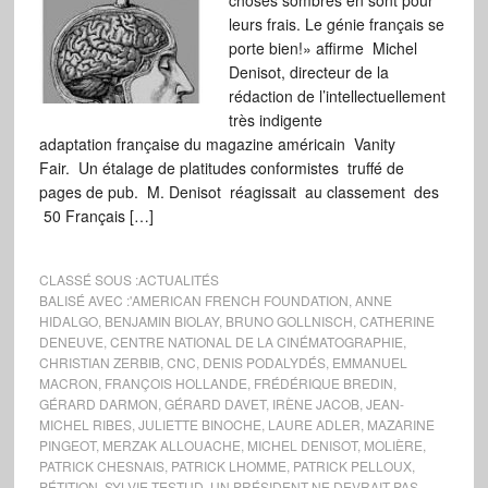
choses sombres en sont pour
leurs frais. Le génie français se
porte bien!» affirme Michel
Denisot, directeur de la
rédaction de l’intellectuellement
très indigente
adaptation française du magazine américain Vanity
Fair. Un étalage de platitudes conformistes truffé de
pages de pub. M. Denisot réagissait au classement des
50 Français […]
CLASSÉ SOUS :
ACTUALITÉS
BALISÉ AVEC :
'AMERICAN FRENCH FOUNDATION
,
ANNE
HIDALGO
,
BENJAMIN BIOLAY
,
BRUNO GOLLNISCH
,
CATHERINE
DENEUVE
,
CENTRE NATIONAL DE LA CINÉMATOGRAPHIE
,
CHRISTIAN ZERBIB
,
CNC
,
DENIS PODALYDÉS
,
EMMANUEL
MACRON
,
FRANÇOIS HOLLANDE
,
FRÉDÉRIQUE BREDIN
,
GÉRARD DARMON
,
GÉRARD DAVET
,
IRÈNE JACOB
,
JEAN-
MICHEL RIBES
,
JULIETTE BINOCHE
,
LAURE ADLER
,
MAZARINE
PINGEOT
,
MERZAK ALLOUACHE
,
MICHEL DENISOT
,
MOLIÈRE
,
PATRICK CHESNAIS
,
PATRICK LHOMME
,
PATRICK PELLOUX
,
PÉTITION
,
SYLVIE TESTUD
,
UN PRÉSIDENT NE DEVRAIT PAS