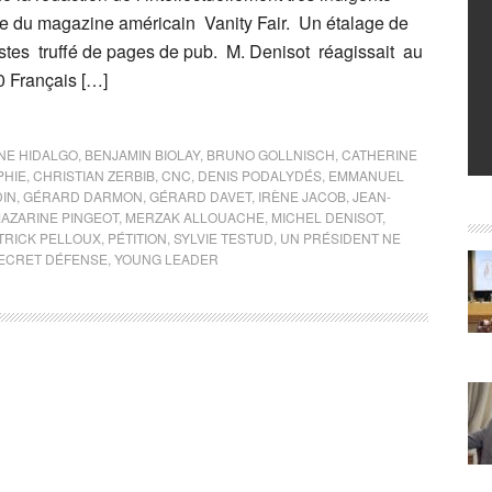
se du magazine américain Vanity Fair. Un étalage de
istes truffé de pages de pub. M. Denisot réagissait au
 Français […]
NE HIDALGO
,
BENJAMIN BIOLAY
,
BRUNO GOLLNISCH
,
CATHERINE
PHIE
,
CHRISTIAN ZERBIB
,
CNC
,
DENIS PODALYDÉS
,
EMMANUEL
IN
,
GÉRARD DARMON
,
GÉRARD DAVET
,
IRÈNE JACOB
,
JEAN-
AZARINE PINGEOT
,
MERZAK ALLOUACHE
,
MICHEL DENISOT
,
TRICK PELLOUX
,
PÉTITION
,
SYLVIE TESTUD
,
UN PRÉSIDENT NE
SECRET DÉFENSE
,
YOUNG LEADER