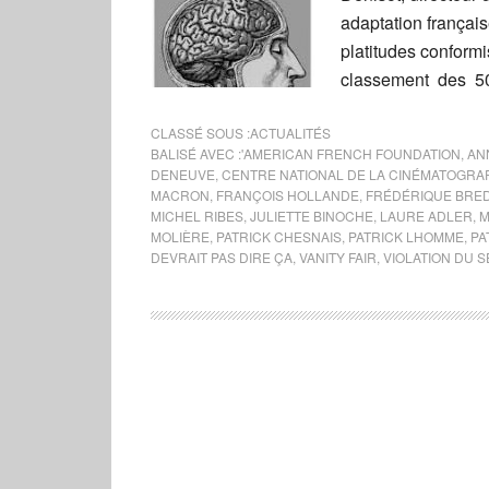
adaptation françai
platitudes conform
classement des 50
CLASSÉ SOUS :
ACTUALITÉS
BALISÉ AVEC :
'AMERICAN FRENCH FOUNDATION
,
AN
DENEUVE
,
CENTRE NATIONAL DE LA CINÉMATOGRA
MACRON
,
FRANÇOIS HOLLANDE
,
FRÉDÉRIQUE BRED
MICHEL RIBES
,
JULIETTE BINOCHE
,
LAURE ADLER
,
M
MOLIÈRE
,
PATRICK CHESNAIS
,
PATRICK LHOMME
,
PA
DEVRAIT PAS DIRE ÇA
,
VANITY FAIR
,
VIOLATION DU 