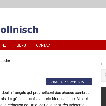
INE
LIENS
CONTACT
louache
LAISSER UN COMMENTAIRE
u déclin français qui prophétisent des choses sombres
frais. Le génie français se porte bien!» affirme Michel
e la rédaction de l’intellectuellement très indigente