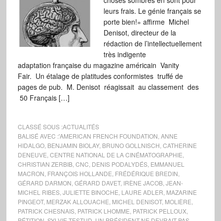
choses sombres en sont pour
leurs frais. Le génie français se
porte bien!» affirme Michel
Denisot, directeur de la
rédaction de l’intellectuellement
très indigente
adaptation française du magazine américain Vanity
Fair. Un étalage de platitudes conformistes truffé de
pages de pub. M. Denisot réagissait au classement des
50 Français […]
CLASSÉ SOUS :
ACTUALITÉS
BALISÉ AVEC :
'AMERICAN FRENCH FOUNDATION
,
ANNE
HIDALGO
,
BENJAMIN BIOLAY
,
BRUNO GOLLNISCH
,
CATHERINE
DENEUVE
,
CENTRE NATIONAL DE LA CINÉMATOGRAPHIE
,
CHRISTIAN ZERBIB
,
CNC
,
DENIS PODALYDÉS
,
EMMANUEL
MACRON
,
FRANÇOIS HOLLANDE
,
FRÉDÉRIQUE BREDIN
,
GÉRARD DARMON
,
GÉRARD DAVET
,
IRÈNE JACOB
,
JEAN-
MICHEL RIBES
,
JULIETTE BINOCHE
,
LAURE ADLER
,
MAZARINE
PINGEOT
,
MERZAK ALLOUACHE
,
MICHEL DENISOT
,
MOLIÈRE
,
PATRICK CHESNAIS
,
PATRICK LHOMME
,
PATRICK PELLOUX
,
PÉTITION
,
SYLVIE TESTUD
,
UN PRÉSIDENT NE DEVRAIT PAS