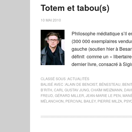
Totem et tabou(s)
10 MAI 2010
Philosophe médiatique s’il e
(300 000 exemplaires vendus)
gauche (soutien hier à Besan
définit comme un « libertair
dernier livre, consacré à S
CLASSÉ SOUS :
ACTUALITÉS
BALISÉ AVEC :
ALAIN DE BENOIST
,
BÉNESTEAU
,
BENI
B’RITH
,
CARL GUSTAV JUNG
,
CHAÏM WEIZMANN
,
DAV
FREUD
,
GÉRARD MILLER
,
JEAN-MARIE LE PEN
,
MANÈ
MÉLANCHON
,
PERCIVAL BAILEY
,
PIERRE MILZA
,
PSY