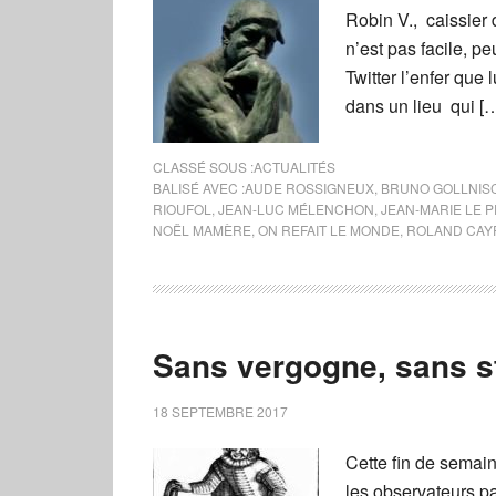
Robin V., caissier 
n’est pas facile, p
Twitter l’enfer que 
dans un lieu qui [
CLASSÉ SOUS :
ACTUALITÉS
BALISÉ AVEC :
AUDE ROSSIGNEUX
,
BRUNO GOLLNIS
RIOUFOL
,
JEAN-LUC MÉLENCHON
,
JEAN-MARIE LE 
NOËL MAMÈRE
,
ON REFAIT LE MONDE
,
ROLAND CAY
Sans vergogne, sans st
18 SEPTEMBRE 2017
Cette fin de semain
les observateurs par