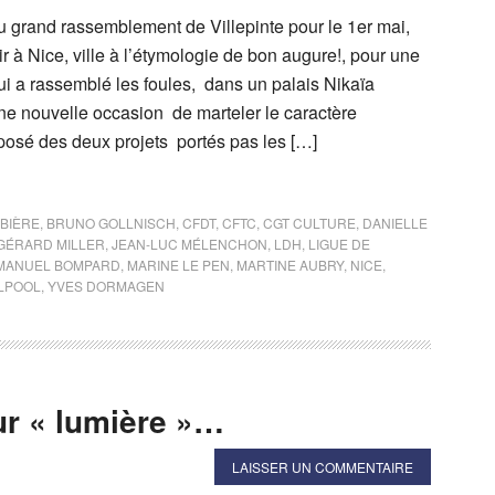
u grand rassemblement de Villepinte pour le 1er mai,
ir à Nice, ville à l’étymologie de bon augure!, pour une
ui a rassemblé les foules, dans un palais Nikaïa
ne nouvelle occasion de marteler le caractère
osé des deux projets portés pas les […]
BIÈRE
,
BRUNO GOLLNISCH
,
CFDT
,
CFTC
,
CGT CULTURE
,
DANIELLE
GÉRARD MILLER
,
JEAN-LUC MÉLENCHON
,
LDH
,
LIGUE DE
MANUEL BOMPARD
,
MARINE LE PEN
,
MARTINE AUBRY
,
NICE
,
LPOOL
,
YVES DORMAGEN
ur « lumière »…
LAISSER UN COMMENTAIRE