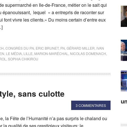
de supermarché en Ile-de-France, métier on le sait qui
eu épanouissant, lequel « a entrepris de raconter sur
lui font vivre les clients.» Du moins certain d’entre eux
…]
CH
,
CONGRÈS DU FN
,
ERIC BRUNET
,
FN
,
GÉRARD MILLER
,
IVAN
PEN
,
LE MÉDIA
,
LILLE
,
MARION-MARÉCHAL
,
NICOLAS DOMENACH
,
ROL
,
SOPHIA CHIKIROU
yle, sans culotte
un
3 COMMENTAIRES
e, la Fête de l’Humanité n’a pas surpris le chaland ou
 la qualité de ses prestigieux visiteurs: le