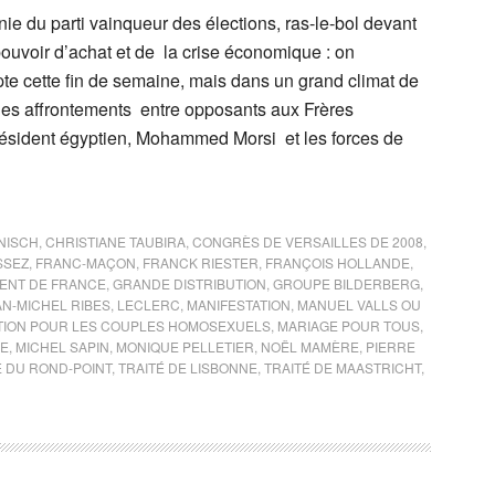
e du parti vainqueur des élections, ras-le-bol devant
ouvoir d’achat et de la crise économique : on
te cette fin de semaine, mais dans un grand climat de
les affrontements entre opposants aux Frères
sident égyptien, Mohammed Morsi et les forces de
NISCH
,
CHRISTIANE TAUBIRA
,
CONGRÈS DE VERSAILLES DE 2008
,
SSEZ
,
FRANC-MAÇON
,
FRANCK RIESTER
,
FRANÇOIS HOLLANDE
,
ENT DE FRANCE
,
GRANDE DISTRIBUTION
,
GROUPE BILDERBERG
,
AN-MICHEL RIBES
,
LECLERC
,
MANIFESTATION
,
MANUEL VALLS OU
TION POUR LES COUPLES HOMOSEXUELS
,
MARIAGE POUR TOUS
,
UE
,
MICHEL SAPIN
,
MONIQUE PELLETIER
,
NOËL MAMÈRE
,
PIERRE
 DU ROND-POINT
,
TRAITÉ DE LISBONNE
,
TRAITÉ DE MAASTRICHT
,