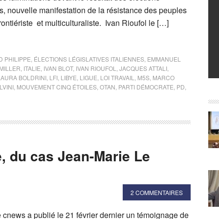
s, nouvelle manifestation de la résistance des peuples
rontiériste et multiculturaliste. Ivan Rioufol le […]
 PHILIPPE
,
ÉLECTIONS LÉGISLATIVES ITALIENNES
,
EMMANUEL
MILLER
,
ITALIE
,
IVAN BLOT
,
IVAN RIOUFOL
,
JACQUES ATTALI
,
LAURA BOLDRINI
,
LFI
,
LIBYE
,
LIGUE
,
LOI TRAVAIL
,
M5S
,
MARCO
LVINI
,
MOUVEMENT CINQ ÉTOILES
,
OTAN
,
PARTI DÉMOCRATE
,
PD
,
, du cas Jean-Marie Le
2 COMMENTAIRES
e cnews a publié le 21 février dernier un témoignage de