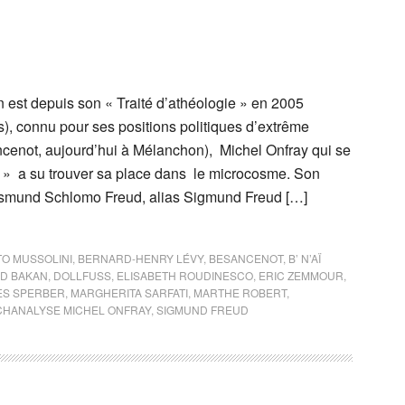
n est depuis son « Traité d’athéologie » en 2005
, connu pour ses positions politiques d’extrême
cenot, aujourd’hui à Mélanchon), Michel Onfray qui se
e » a su trouver sa place dans le microcosme. Son
igismund Schlomo Freud, alias Sigmund Freud […]
TO MUSSOLINI
,
BERNARD-HENRY LÉVY
,
BESANCENOT
,
B’ N’AÏ
ID BAKAN
,
DOLLFUSS
,
ELISABETH ROUDINESCO
,
ERIC ZEMMOUR
,
S SPERBER
,
MARGHERITA SARFATI
,
MARTHE ROBERT
,
CHANALYSE MICHEL ONFRAY
,
SIGMUND FREUD