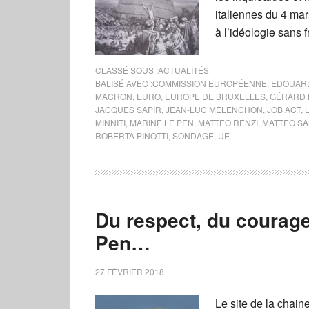
italiennes du 4 mar
à l’idéologie sans f
CLASSÉ SOUS :
ACTUALITÉS
BALISÉ AVEC :
COMMISSION EUROPÉENNE
,
EDOUARD
MACRON
,
EURO
,
EUROPE DE BRUXELLES
,
GÉRARD 
JACQUES SAPIR
,
JEAN-LUC MÉLENCHON
,
JOB ACT
,
MINNITI
,
MARINE LE PEN
,
MATTEO RENZI
,
MATTEO SA
ROBERTA PINOTTI
,
SONDAGE
,
UE
Du respect, du courage
Pen…
27 FÉVRIER 2018
Le site de la chain