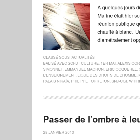
A quelques jours d
Marine était hier so
réunion publique q
chauffé à blanc. U
diamétralement opp
CLASSÉ SOUS :
ACTUALITÉS
BALISÉ AVEC :
(CFDT CULTURE
,
1ER MAI
,
ALEXIS COR
SIMONNET
,
EMMANUEL MACRON
,
ERIC COQUEREL
,
L'ENSEIGNEMENT
,
LIGUE DES DROITS DE L’HOMME
,
PALAIS NIKAÏA
,
PHILIPPE TORRETON
,
SNJ-CGT
,
WHIR
Passer de l’ombre à le
28 JANVIER 2013