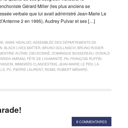
nchoniste Gérard Miller (les plus anciens se
essée verbale que lui avait administré Jean-Marie Le
 d’Antenne 2 en 1995), Audrey Pulvar et ses […]
RE
,
ANNE HIDALGO
,
ASSEMBLÉE DES DÉPARTEMENTS DE
ON
,
BLACK LIVES MATTER
,
BRUNO GOLLNISCH
,
BRUNO ROGER-
MENTINE AUTAIN
,
DIEUDONNÉ
,
DOMINIQUE BUSSEREAU
,
DONALD
FARIDA AMRANI
,
FÊTE DE L’HUMANITÉ
,
FN
,
FRANÇOIS RUFFIN
,
NVASION
,
IMMIGRÉS CLANDESTINS
,
JEAN-MARIE LE PEN
,
LA
LLS
,
PC
,
PIERRE LAURENT
,
REIMS
,
ROBERT MÉNARD
,
arade!
8 COMMENTAIRES