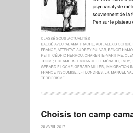
psychanalyste méle
souviennent de la f
Pen sur le plateau
CLASSÉ SOUS :
ACTUALITÉS
BALISÉ AVEC :
ADAMA TRAORE
,
ADF
,
ALEXIS CORBIÈ
FRANCE
,
ATTENTAT
,
AUDREY PULVAR
,
BENOÎT HAM
PETIT
,
CÉDRIC HERROU
,
CHARENTE-MARITIME
,
CLÉ
TRUMP
,
DREAMERS
,
EMMANUELLE MÉNARD
,
EVRY
,
GÉRARD FILOCHE
,
GÉRARD MILLER
,
IMMIGRATION I
FRANCE INSOUMISE
,
LFI
,
LONDRES
,
LR
,
MANUEL VA
TERRORISME
Choisis ton camp cam
28 AVRIL 2017