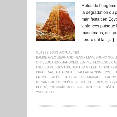
Refus de l’hégémoni
la dégradation du p
manifestait en Egyp
violences puisque 
musulmans, au pré
l’ordre ont fait […]
CLASSÉ SOUS :
ACTUALITÉS
BALISÉ AVEC :
BERNARD-HENRY LÉVY
,
BRUNO GOLL
CRIF
,
EDUARDO MARGOLIS
,
EGYPTE
,
FLORENCE CA
FRÈRES MUSULMANS
,
GÉRARD MILLER
,
GRAND ORI
ISRAËL VALLARTA
,
ISRAËL VALLARTA CISNEROS
,
JE
ENCORE VALÉRIE TRIERWEILER
,
MARIAGE ET ADOP
MÉCANISME EUROPÉEN DE STABILITÉ
,
MES
,
MEXIQ
BERGÉ
,
PORT-SAÏD
,
ROSELYNE BACHELOT
,
THÉÂTRE
YVES JEGO