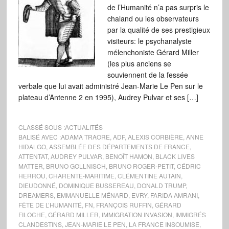
de l’Humanité n’a pas surpris le
chaland ou les observateurs
par la qualité de ses prestigieux
visiteurs: le psychanalyste
mélenchoniste Gérard Miller
(les plus anciens se
souviennent de la fessée
verbale que lui avait administré Jean-Marie Le Pen sur le
plateau d’Antenne 2 en 1995), Audrey Pulvar et ses […]
CLASSÉ SOUS :
ACTUALITÉS
BALISÉ AVEC :
ADAMA TRAORE
,
ADF
,
ALEXIS CORBIÈRE
,
ANNE
HIDALGO
,
ASSEMBLÉE DES DÉPARTEMENTS DE FRANCE
,
ATTENTAT
,
AUDREY PULVAR
,
BENOÎT HAMON
,
BLACK LIVES
MATTER
,
BRUNO GOLLNISCH
,
BRUNO ROGER-PETIT
,
CÉDRIC
HERROU
,
CHARENTE-MARITIME
,
CLÉMENTINE AUTAIN
,
DIEUDONNÉ
,
DOMINIQUE BUSSEREAU
,
DONALD TRUMP
,
DREAMERS
,
EMMANUELLE MÉNARD
,
EVRY
,
FARIDA AMRANI
,
FÊTE DE L’HUMANITÉ
,
FN
,
FRANÇOIS RUFFIN
,
GÉRARD
FILOCHE
,
GÉRARD MILLER
,
IMMIGRATION INVASION
,
IMMIGRÉS
CLANDESTINS
,
JEAN-MARIE LE PEN
,
LA FRANCE INSOUMISE
,