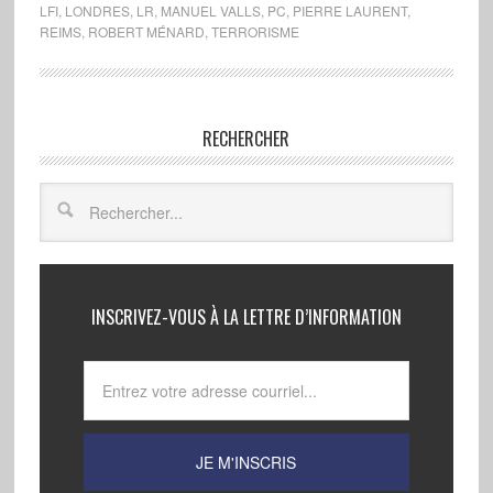
LFI
,
LONDRES
,
LR
,
MANUEL VALLS
,
PC
,
PIERRE LAURENT
,
REIMS
,
ROBERT MÉNARD
,
TERRORISME
RECHERCHER
INSCRIVEZ-VOUS À LA LETTRE D’INFORMATION