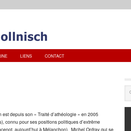
INE
LIENS
CONTACT
n est depuis son « Traité d’athéologie » en 2005
, connu pour ses positions politiques d’extrême
cenot, aujourd’hui à Mélanchon), Michel Onfray qui se