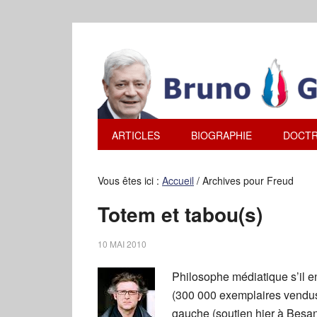
ARTICLES
BIOGRAPHIE
DOCTR
Vous êtes ici :
Accueil
/
Archives pour Freud
Totem et tabou(s)
10 MAI 2010
Philosophe médiatique s’il e
(300 000 exemplaires vendus)
gauche (soutien hier à Besan