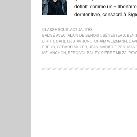
définit comme un « libertair
dernier livre, consacré à S
CLASSÉ SOUS :
ACTUALITÉS
BALISÉ AVEC :
ALAIN DE BENOIST
,
BÉNESTEAU
,
BENI
B’RITH
,
CARL GUSTAV JUNG
,
CHAÏM WEIZMANN
,
DAV
FREUD
,
GÉRARD MILLER
,
JEAN-MARIE LE PEN
,
MANÈ
MÉLANCHON
,
PERCIVAL BAILEY
,
PIERRE MILZA
,
PSY