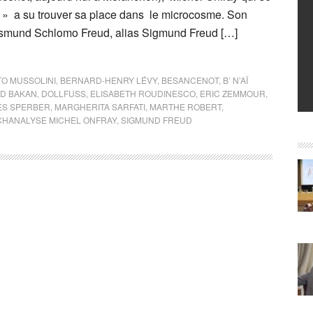
e » a su trouver sa place dans le microcosme. Son
igismund Schlomo Freud, alias Sigmund Freud […]
TO MUSSOLINI
,
BERNARD-HENRY LÉVY
,
BESANCENOT
,
B’ N’AÏ
ID BAKAN
,
DOLLFUSS
,
ELISABETH ROUDINESCO
,
ERIC ZEMMOUR
,
S SPERBER
,
MARGHERITA SARFATI
,
MARTHE ROBERT
,
CHANALYSE MICHEL ONFRAY
,
SIGMUND FREUD