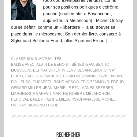
(300 000 exemplaires vendus), connu
pour ses positions politiques d’extrême
gauche (soutien hier à Besancenot,
aujourd’hui à Mélanchon), Michel Onfray
qui se définit comme un « libertaire » a su trouver sa
place dans le microcosme. Son dernier livre, consacré à
Sigismund Schlomo Freud, alias Sigmund Freud […]
CLASSÉ SOUS :
ACTUALITÉS
BALISÉ AVEC :
ALAIN DE BENOIST
,
BÉNESTEAU
,
BENITO
MUSSOLINI
,
BERNARD-HENRY LÉVY
,
BESANCENOT
,
B’ N’AÏ
B’RITH
,
CARL GUSTAV JUNG
,
CHAÏM WEIZMANN
,
DAVID BAKAN
,
DOLLFUSS
,
ELISABETH ROUDINESCO
,
ERIC ZEMMOUR
,
FREUD
,
GÉRARD MILLER
,
JEAN-MARIE LE PEN
,
MANÈS SPERBER
,
MARGHERITA SARFATI
,
MARTHE ROBERT
,
MÉLANCHON
,
PERCIVAL BAILEY
,
PIERRE MILZA
,
PSYCHANALYSE MICHEL
ONFRAY
,
SIGMUND FREUD
RECHERCHER